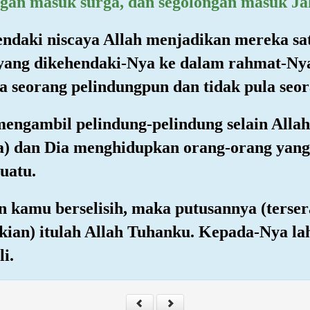
ngan masuk surga, dan segolongan masuk J
ndaki niscaya Allah menjadikan mereka satu
ang dikehendaki-Nya ke dalam rahmat-Nya
a seorang pelindungpun dan tidak pula seo
mengambil pelindung-pelindung selain Alla
a) dan Dia menghidupkan orang-orang yang 
uatu.
n kamu berselisih, maka putusannya (terser
ikian) itulah Allah Tuhanku. Kepada-Nya l
i.