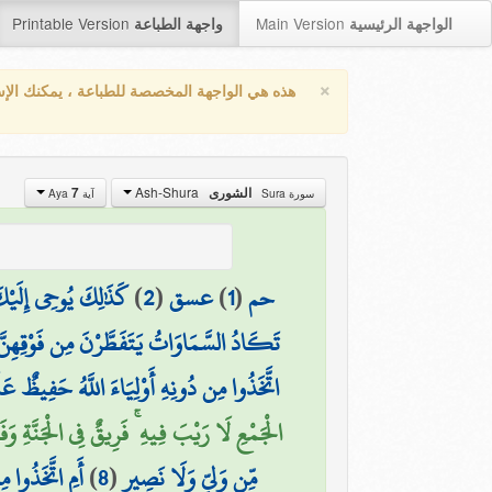
Printable Version
Main Version
الواجهة الرئيسية
واجهة الطباعة
×
هذه هي الواجهة المخصصة للطباعة ، يمكنك الإ
Ash-Shura
7
الشورى
سورة Sura
آية Aya
كَذَٰلِكَ يُوحِي إِلَيْكَ
)
2
(
عسق
)
1
(
حم
تَكَادُ السَّمَاوَاتُ يَتَفَطَّرْنَ مِن فَوْقِهِنَّ ۚ 
اتَّخَذُوا مِن دُونِهِ أَوْلِيَاءَ اللَّهُ حَفِيظٌ عَ
الْجَمْعِ لَا رَيْبَ فِيهِ ۚ فَرِيقٌ فِي الْجَنَّةِ وَف)
أَمِ اتَّخَذُوا مِ
)
8
(
مِّن وَلِيٍّ وَلَا نَصِيرٍ