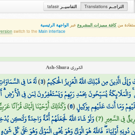
tafasir
التفاسيــر
Translations
التراجــم
ستفادة من
كافة مميزات المشروع
عبر
الواجهة الرئيسية
version
switch to the
Main interface
الشورى Ash-Shura
لَهُ مَا فِي السَّمَاوَاتِ
)
3
(
 وَإِلَى الَّذِينَ مِن قَبْلِكَ اللَّهُ الْعَزِيزُ الْحَكِيمُ
وَالْمَلَائِكَةُ يُسَبِّحُونَ بِحَمْدِ رَبِّهِمْ وَيَسْتَغْفِرُونَ لِمَن فِي الْأَرْضِ ۗ أَلَا 
وَكَذَٰلِكَ أَوْحَيْنَا إِلَيْكَ قُرْآنًا عَرَبِيّ
)
6
(
لَيْهِمْ وَمَا أَنتَ عَلَيْهِم بِوَكِيلٍ
َرِيقٌ فِي السَّعِيرِ (7
وَلَوْ شَاءَ اللَّهُ لَجَعَلَهُمْ أُمَّةً وَاحِدَةً وَلَٰكِن يُدْخ
ن دُونِهِ أَوْلِيَاءَ ۖ فَاللَّهُ هُوَ الْوَلِيُّ وَهُوَ يُحْيِي الْمَوْتَىٰ وَهُوَ عَلَىٰ كُلِّ شَيْءٍ