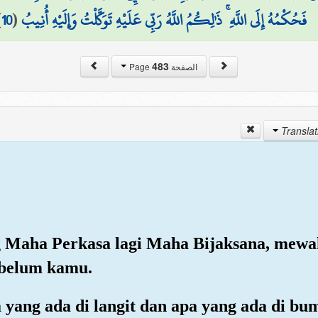
)
10
(
فَحُكْمُهُ إِلَى اللَّهِ ۚ ذَٰلِكُمُ اللَّهُ رَبِّي عَلَيْهِ تَوَكَّلْتُ وَإِلَيْهِ أُنِيبُ
483
الصفحة Page
ng Maha Perkasa lagi Maha Bijaksana, me
ebelum kamu.
yang ada di langit dan apa yang ada di bu