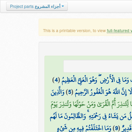
Project parts
أجزاء المشروع
This is a printable version, to view
full-featured 
)
4
(
 وَمَا فِي الْأَرْضِ ۖ وَهُوَ الْعَلِيُّ الْعَظِيمُ
وَالَّذِينَ
)
5
(
إِنَّ اللَّهَ هُوَ الْغَفُورُ الرَّحِيمُ
ًا لِّتُنذِرَ أُمَّ الْقُرَىٰ وَمَنْ حَوْلَهَا وَتُنذِرَ يَوْمَ
ِلُ مَن يَشَاءُ فِي رَحْمَتِهِ ۚ وَالظَّالِمُونَ مَا لَهُم
وَمَا اخْتَلَفْتُمْ فِيهِ مِن شَيْءٍ
)
9
(
 قَدِيرٌ