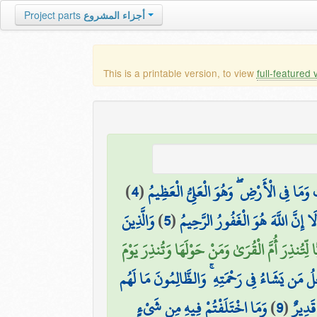
أجزاء المشروع
Project parts
This is a printable version, to view
full-featured 
 وَمَا فِي الْأَرْضِ ۖ وَهُوَ الْعَلِيُّ الْعَظِيمُ
(
4
)
إِنَّ اللَّهَ هُوَ الْغَفُورُ الرَّحِيمُ
(
5
)
وَالَّذِينَ
ًا لِّتُنذِرَ أُمَّ الْقُرَىٰ وَمَنْ حَوْلَهَا وَتُنذِرَ يَوْمَ
ِلُ مَن يَشَاءُ فِي رَحْمَتِهِ ۚ وَالظَّالِمُونَ مَا لَهُم
 قَدِيرٌ
(
9
)
وَمَا اخْتَلَفْتُمْ فِيهِ مِن شَيْءٍ