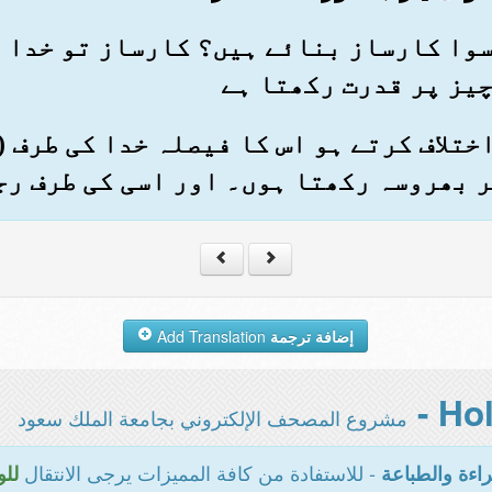
ے سوا کارساز بنائے ہیں؟ کارساز تو خدا 
چیز پر قدرت رکھتا ہے
ں اختلاف کرتے ہو اس کا فیصلہ خدا کی طرف 
 بھروسہ رکھتا ہوں۔ اور اسی کی طرف رج
إضافة ترجمة
Add Translation
مشروع المصحف الإلكتروني بجامعة الملك سعود
- للاستفادة من كافة المميزات يرجى الانتقال
اءة والطباعة
للو