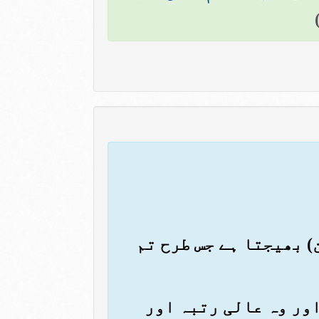
) بھیجتا ہے جس طرح تم
اور وہ عالی رتبہ اور