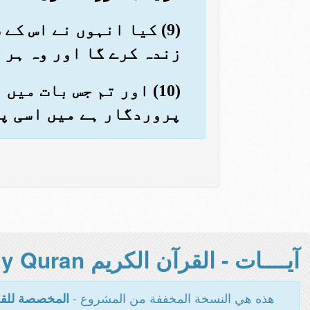
(9) کیا انہوں نے اس ک
زندہ کرے گا اور وہ ہر 
(10) اور تم جس بات می
پروردگار ہے میں اسی پر
آيــــات - القرآن الكريم Holy Quran -
هذه هي النسخة المخففة من المشروع -
المخصصة للقر