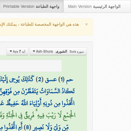
Printable Version
Main Version
الواجهة الرئيسية
واجهة الطباعة
×
هذه هي الواجهة المخصصة للطباعة ، يمكنك الإ
Ash-Shura
الشورى
7
سورة Sura
آية Aya
حم
(
1
)
عسق
(
2
)
كَذَٰلِكَ يُوحِي إِلَيْكَ
تَكَادُ السَّمَاوَاتُ يَتَفَطَّرْنَ مِن فَوْقِهِنَّ ۚ 
اتَّخَذُوا مِن دُونِهِ أَوْلِيَاءَ اللَّهُ حَفِيظٌ عَ
الْجَمْعِ لَا رَيْبَ فِيهِ ۚ فَرِيقٌ فِي الْجَنَّةِ وَفَ
مِّن وَلِيٍّ وَلَا نَصِيرٍ
(
8
)
أَمِ اتَّخَذُوا مِ