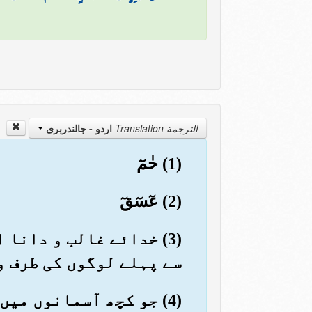
الترجمة Translation
اردو - جالندربرى
(1) حٰمٓ
(2) عٓسٓقٓ
(3) خدائے غالب و دانا
سے پہلے لوگوں کی طرف و
(4) جو کچھ آسمانوں می