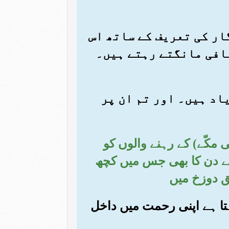
گار کی تعریف کے ساتھ اس
عافی مانگتے رہتے ہیں۔
یاد ہیں۔ اور تم ان پر
 مکّے) کے رہنے والوں کو
 کے دن کا بھی جس میں کچھ
ق دوزخ میں
ہتا ہے اپنی رحمت میں داخل