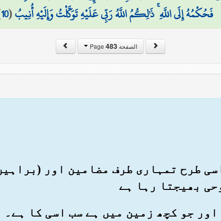
فَحُكْمُهُ إِلَى اللَّهِ ۚ ذَٰلِكُمُ اللَّهُ رَبِّي عَلَيْهِ تَوَكَّلْتُ وَإِلَيْهِ أُنِيبُ
(
10
)
483
الصفحة Page
 اسی طرح تمہاری طرف مضامین اور (براہین
حی بھیجتا رہا ہے
ں اور جو کچھ زمین میں ہے سب اسی کا ہے۔ 