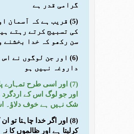
گرامی قدر ہے
(5) قریب ہے کہ آسمان 
کی تسبیج کرتے رہتے ہیں
سن رکھو کہ خدا بخشنے و
(6) اور جن لوگوں نے ا
داروغہ نہیں ہو
(7) اور اسی طرح تمہارے پ
اور جو لوگ اس کے اردگرد 
شک نہیں ہے خوف دلاؤ۔ اس
(8) اور اگر خدا چاہتا تو
کرلیتا ہے اور ظالموں کا نہ 