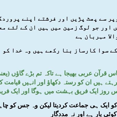
اوپر سے پھٹ پڑیں اور فرشتے اپنے پرورد
 اور جو لوگ زمین میں ہیں ان کے لئے م
الا مہربان ہے
س کے سوا کارساز بنا رکھے ہیں وہ خدا کو 
اس قرآن عربی بھیجا ہے تاکہ تم بڑے گاؤں (یعنی
رہتے ہیں ان کو رستہ دکھاؤ اور انہیں قیامت
 روز ایک فریق بہشت میں ہوگا اور ایک فری
 ان کو ایک ہی جماعت کردیتا لیکن وہ جس کو چا
کوئی یار ہے اور نہ مددگار