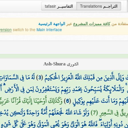
التراجــم
Translations
التفاسيــر
tafasir
ستفادة من
كافة مميزات المشروع
عبر
الواجهة الرئيسية
version
switch to the
Main interface
الشورى Ash-Shura
 وَإِلَى الَّذِينَ مِن قَبْلِكَ اللَّهُ الْعَزِيزُ الْحَكِيمُ
(
3
)
لَهُ مَا فِي السَّمَاوَاتِ
وَالْمَلَائِكَةُ يُسَبِّحُونَ بِحَمْدِ رَبِّهِمْ وَيَسْتَغْفِرُونَ لِمَن فِي الْأَرْضِ ۗ أَلَا 
لَيْهِمْ وَمَا أَنتَ عَلَيْهِم بِوَكِيلٍ
(
6
)
وَكَذَٰلِكَ أَوْحَيْنَا إِلَيْكَ قُرْآنًا عَرَبِيّ
رِيقٌ فِي السَّعِيرِ (7)
وَلَوْ شَاءَ اللَّهُ لَجَعَلَهُمْ أُمَّةً وَاحِدَةً وَلَٰكِن يُدْخ
ن دُونِهِ أَوْلِيَاءَ ۖ فَاللَّهُ هُوَ الْوَلِيُّ وَهُوَ يُحْيِي الْمَوْتَىٰ وَهُوَ عَلَىٰ كُلِّ شَيْءٍ