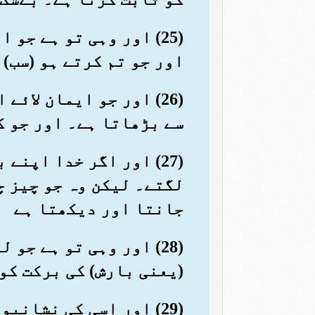
(25) اور وہی تو ہے ج
اور جو تم کرتے ہو (سب) 
(26) اور جو ایمان لائ
سے بڑھاتا ہے۔ اور جو ک
(27) اور اگر خدا اپن
لگتے۔ لیکن وہ جو چیز چ
جانتا اور دیکھتا ہے
(28) اور وہی تو ہے ج
(یعنی بارش) کی برکت کو
(29) اور اسی کی نشان