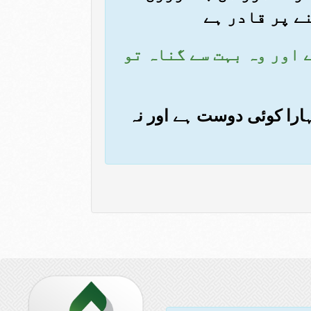
نے پر قادر ہے
ے اور وہ بہت سے گناہ تو
مہارا کوئی دوست ہے اور نہ