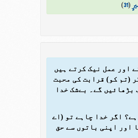
يرٍ
(
31
)
اتے اور عمل نیک کرتے ہیں
 (تم کو) قرابت کی محبت
ب بڑھائیں گے۔ بےشک خدا
 ہے؟ اگر خدا چاہے تو (اے
 اور اپنی باتوں سے حق