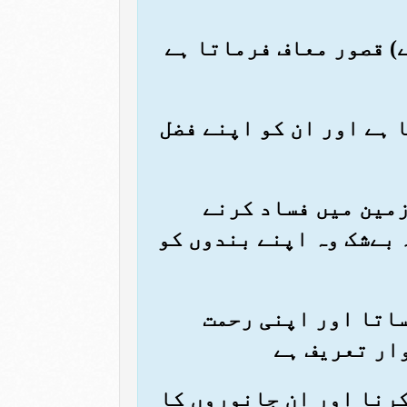
کے) قصور معاف فرماتا ہے
تا ہے اور ان کو اپنے فضل
 زمین میں فساد کرنے
 بےشک وہ اپنے بندوں کو
رساتا اور اپنی رحمت
وار تعریف ہے
 کرنا اور ان جانوروں کا