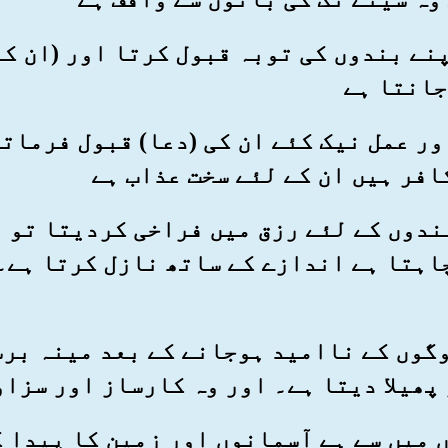
و اپنے بندوں کی توبہ قبول کرتا اور (ان 
جانتا ہے
ے اور عمل نیک کئے ان کی (دعا) قبول فرما
افر ہیں ان کے لئے سخت عذاب ہے
ے بندوں کے لئے رزق میں فراخی کردیتا تو
اہتا ہے اندازے کے ساتھ نازل کرتا ہے۔
و لوگوں کے ناامید ہوجانے کے بعد مینہ ب
 پھیلا دیتا ہے۔ اور وہ کارساز اور سزا
یوں میں سے ہے آسمانوں اور زمین کا پیدا