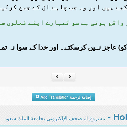
کھے ہیں اور وہ جب چاہے ان کے جمع کرلی
 پر واقع ہوتی ہے سو تمہارے اپنے فعلوں س
دا کو) عاجز نہیں کرسکتے۔ اور خدا کے سوا نہ ت
إضافة ترجمة
Add Translation
مشروع المصحف الإلكتروني بجامعة الملك سعود