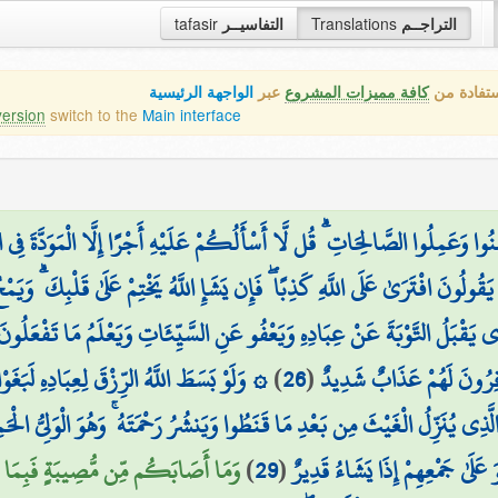
التراجــم
Translations
التفاسيــر
tafasir
ستفادة من
كافة مميزات المشروع
عبر
الواجهة الرئيسية
version
switch to the
Main interface
مَنُوا وَعَمِلُوا الصَّالِحَاتِ ۗ قُل لَّا أَسْأَلُكُمْ عَلَيْهِ أَجْرًا إِلَّا الْمَوَدَّةَ فِي ا
 يَقُولُونَ افْتَرَىٰ عَلَى اللَّهِ كَذِبًا ۖ فَإِن يَشَإِ اللَّهُ يَخْتِمْ عَلَىٰ قَلْبِكَ ۗ وَيَمْح
ذِي يَقْبَلُ التَّوْبَةَ عَنْ عِبَادِهِ وَيَعْفُو عَنِ السَّيِّئَاتِ وَيَعْلَمُ مَا تَفْعَلُونَ
فِرُونَ لَهُمْ عَذَابٌ شَدِيدٌ
(
26
)
۞ وَلَوْ بَسَطَ اللَّهُ الرِّزْقَ لِعِبَادِهِ لَبَغَ
لَّذِي يُنَزِّلُ الْغَيْثَ مِن بَعْدِ مَا قَنَطُوا وَيَنشُرُ رَحْمَتَهُ ۚ وَهُوَ الْوَلِيُّ الْحَ
عَلَىٰ جَمْعِهِمْ إِذَا يَشَاءُ قَدِيرٌ
(
29
)
وَمَا أَصَابَكُم مِّن مُّصِيبَةٍ فَبِمَا 