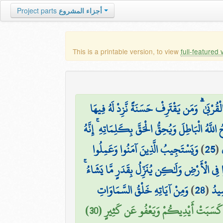
أجزاء المشروع
Project parts
This is a printable version, to view
full-featured 
لْقُرْبَىٰ ۗ وَمَن يَقْتَرِفْ حَسَنَةً نَّزِدْ لَهُ فِيهَا
ُ اللَّهُ الْبَاطِلَ وَيُحِقُّ الْحَقَّ بِكَلِمَاتِهِ ۚ إِنَّهُ
(
25
)
وَيَسْتَجِيبُ الَّذِينَ آمَنُوا وَعَمِلُوا
وْا فِي الْأَرْضِ وَلَٰكِن يُنَزِّلُ بِقَدَرٍ مَّا يَشَاءُ ۚ
مِيدُ
(
28
)
وَمِنْ آيَاتِهِ خَلْقُ السَّمَاوَاتِ
كَسَبَتْ أَيْدِيكُمْ وَيَعْفُو عَن كَثِيرٍ (30)