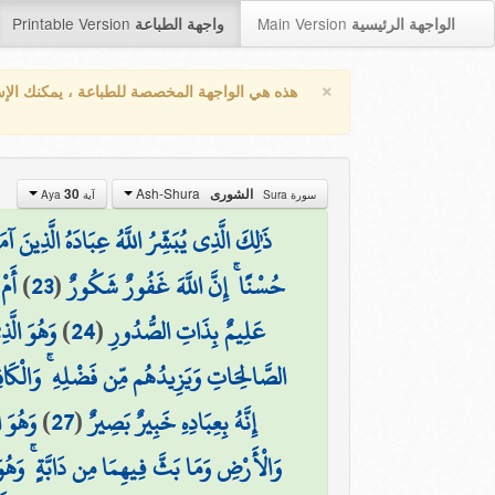
Printable Version
Main Version
الواجهة الرئيسية
واجهة الطباعة
×
هذه هي الواجهة المخصصة للطباعة ، يمكنك الإ
Ash-Shura
الشورى
30
سورة Sura
آية Aya
ذَٰلِكَ الَّذِي يُبَشِّرُ اللَّهُ عِبَادَهُ الَّذِينَ آ
حُسْنًا ۚ إِنَّ اللَّهَ غَفُورٌ شَكُورٌ
(
23
)
أَمْ
عَلِيمٌ بِذَاتِ الصُّدُورِ
(
24
)
وَهُوَ الَّ
الصَّالِحَاتِ وَيَزِيدُهُم مِّن فَضْلِهِ ۚ وَالْكَا
إِنَّهُ بِعِبَادِهِ خَبِيرٌ بَصِيرٌ
(
27
)
وَهُوَ ا
وَالْأَرْضِ وَمَا بَثَّ فِيهِمَا مِن دَابَّةٍ ۚ وَهُوَ 