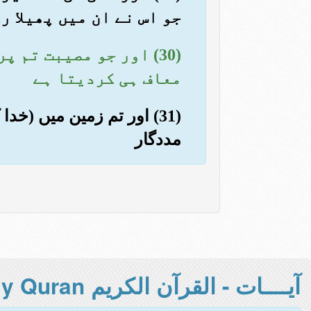
جو اس نے ان میں پھیلا ر
(30) اور جو مصیبت تم
معاف ہی کردیتا ہے
(31) اور تم زمین میں (خ
مددگار
آيــــات - القرآن الكريم Holy Quran -