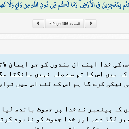
َنتُم بِمُعْجِزِينَ فِي الْأَرْضِ ۖ وَمَا لَكُم مِّن دُونِ اللَّهِ مِن وَلِيٍّ وَلَا نَصِ
486
الصفحة Page
) جس کی خدا اپنے ان بندوں کو جو ایمان ل
کہ میں اس کا تم سے صلہ نہیں مانگتا مگر
ی نیکی کرے گا ہم اس کے لئے اس میں ثوا
 ہیں کہ پیغمبر نے خدا پر جھوٹ باندھ لیا
ر لگا دے۔ اور خدا جھوٹ کو نابود کرتا
وہ سینے تک کی باتوں سے واقف ہے