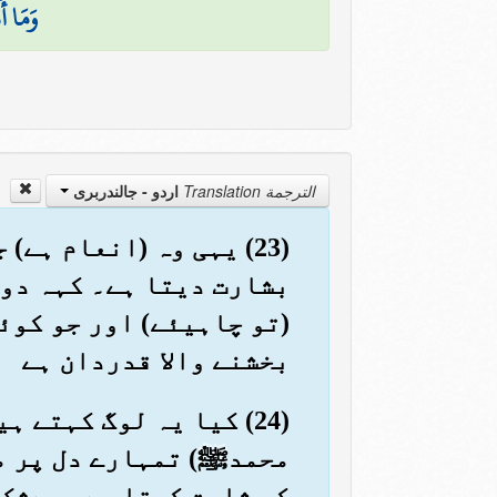
وَمَا أ
الترجمة Translation
اردو - جالندربرى
(23) یہی وہ (انعام ہے
بشارت دیتا ہے۔ کہہ دو 
(تو چاہیئے) اور جو کوئ
بخشنے والا قدردان ہے
(24) کیا یہ لوگ کہتے
محمدﷺ) تمہارے دل پر مہ
کو ثابت کرتا ہے۔ بےشک 