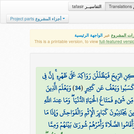
tafasir
التفاسيــر
Translations
Project parts
أجزاء المشروع
زات المشروع
عبر
الواجهة الرئيسية
This is a printable version, to view
full-featured versi
ِنِ الرِّيحَ فَيَظْلَلْنَ رَوَاكِدَ عَلَىٰ ظَهْرِهِ ۚ إِنَّ فِي
وَيَعْلَمَ الَّذِينَ
)
34
(
َا كَسَبُوا وَيَعْفُ عَن كَثِيرٍ
ِّن شَيْءٍ فَمَتَاعُ الْحَيَاةِ الدُّنْيَا ۖ وَمَا عِندَ اللَّهِ
ذِينَ يَجْتَنِبُونَ كَبَائِرَ الْإِثْمِ وَالْفَوَاحِشَ وَإِذَا مَا
وَأَقَامُوا الصَّلَاةَ وَأَمْرُهُمْ شُورَىٰ بَيْنَهُمْ وَمِمَّا