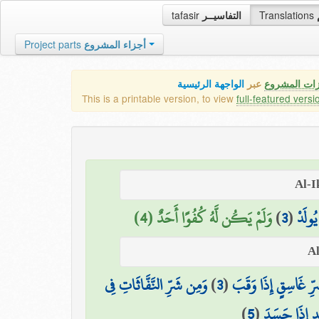
tafasir
التفاسيــر
Translations
Project parts
أجزاء المشروع
زات المشروع
عبر
الواجهة الرئيسية
This is a printable version, to view
full-featured versi
وَلَمْ يَكُن لَّهُ كُفُوًا أَحَدٌ (4)
)
3
(
 يُولَدْ
وَمِن شَرِّ النَّفَّاثَاتِ فِي
)
3
(
ِّ غَاسِقٍ إِذَا وَقَبَ
)
5
(
ٍ إِذَا حَسَدَ