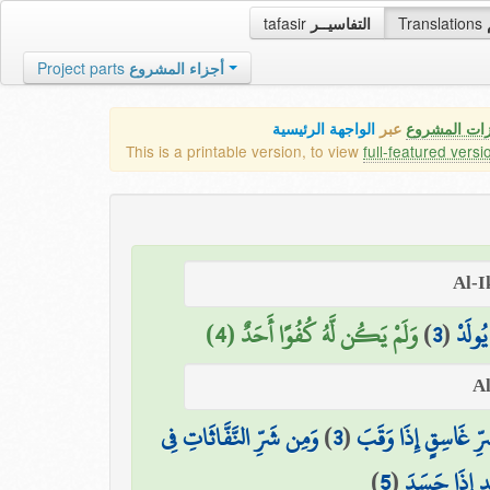
tafasir
التفاسيــر
Translations
Project parts
أجزاء المشروع
زات المشروع
عبر
الواجهة الرئيسية
This is a printable version, to view
full-featured versi
وَلَمْ يَكُن لَّهُ كُفُوًا أَحَدٌ (4)
)
3
(
 يُولَدْ
وَمِن شَرِّ النَّفَّاثَاتِ فِي
)
3
(
ِّ غَاسِقٍ إِذَا وَقَبَ
)
5
(
ٍ إِذَا حَسَدَ