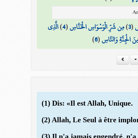
الَّذِي
)
4
(
مِن شَرِّ الْوَسْوَاسِ الْخَنَّاسِ
)
3
(
سِ
)
6
(
ِنَ الْجِنَّةِ وَالنَّاسِ
(1) Dis: «Il est Allah, Unique.
(2) Allah, Le Seul à être impl
(3) Il n'a jamais engendré, n'a