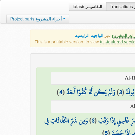
tafasir
التفاسيــر
Translations
Project parts
أجزاء المشروع
زات المشروع
عبر
الواجهة الرئيسية
This is a printable version, to view
full-featured versi
)
4
(
وَلَمْ يَكُن لَّهُ كُفُوًا أَحَدٌ
)
3
(
 يُولَدْ
وَمِن شَرِّ النَّفَّاثَاتِ فِي
)
3
(
ِّ غَاسِقٍ إِذَا وَقَبَ
)
5
(
ٍ إِذَا حَسَدَ