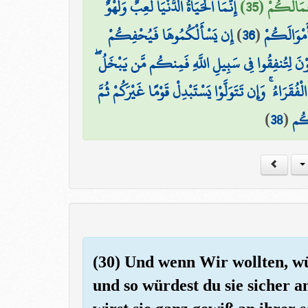
عْمَالَكُمْ (35
إِنَّمَا الْحَيَاةُ الدُّنْيَا لَعِبٌ وَلَهْوٌ ۚ
إِن يَسْأَلْكُمُوهَا فَيُحْفِكُمْ
)
36
(
َمْوَالَكُمْ
ْعَوْنَ لِتُنفِقُوا فِي سَبِيلِ اللَّهِ فَمِنكُم مَّن يَبْخَلُ
ْفُقَرَاءُ ۚ وَإِن تَتَوَلَّوْا يَسْتَبْدِلْ قَوْمًا غَيْرَكُمْ ثُمَّ
)
38
(
َكُم
(30) Und wenn Wir wollten, wü
und so würdest du sie sicher