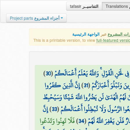
tafasir
التفاسيــر
Translations
Project parts
أجزاء المشروع
زات المشروع
عبر
الواجهة الرئيسية
This is a printable version, to view
full-featured versi
)
30
(
مْ فِي لَحْنِ الْقَوْلِ ۚ وَاللَّهُ يَعْلَمُ أَعْمَالَكُمْ
إِنَّ الَّذِينَ كَفَرُوا
)
31
(
نَ وَنَبْلُوَ أَخْبَارَكُمْ
َ لَهُمُ الْهُدَىٰ لَن يَضُرُّوا اللَّهَ شَيْئًا وَسَيُحْبِطُ
إِنَّ
)
33
(
۞ يعُوا الرَّسُولَ وَلَا تُبْطِلُوا أَعْمَالَكُمْ
فَلَا تَهِنُوا وَتَدْعُوا
)
34
(
 فَلَن يَغْفِرَ اللَّهُ لَهُمْ