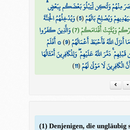
لَانتَصَرَ مِنْهُمْ وَلَٰكِن لِّيَبْلُوَ بَعْضَكُم بِبَعْضٍ
وَيُدْخِلُهُمُ الْجَنَّةَ
)
5
(
يَهْدِيهِمْ وَيُصْلِحُ بَالَهُمْ
نصُرْكُمْ وَيُثَبِّتْ أَقْدَامَكُمْ (7
وَالَّذِينَ كَفَرُوا
۞ أَفَلَمْ
)
9
(
مَا أَنزَلَ اللَّهُ فَأَحْبَطَ أَعْمَالَهُمْ
هِمْ ۚ دَمَّرَ اللَّهُ عَلَيْهِمْ ۖ وَلِلْكَافِرِينَ أَمْثَالُهَا
)
11
(
َنَّ الْكَافِرِينَ لَا مَوْلَىٰ لَهُمْ
(1) Denjenigen, die ungläubig