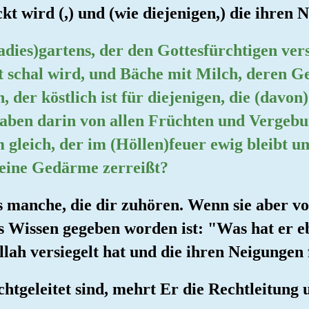
t wird (,) und (wie diejenigen,) die ihren 
adies)gartens, der den Gottesfürchtigen ver
t schal wird, und Bäche mit Milch, deren G
 der köstlich ist für diejenigen, die (davon
haben darin von allen Früchten und Vergeb
 gleich, der im (Höllen)feuer ewig bleibt 
seine Gedärme zerreißt?
es manche, die dir zuhören. Wenn sie aber v
as Wissen gegeben worden ist: "Was hat er e
lah versiegelt hat und die ihren Neigungen 
chtgeleitet sind, mehrt Er die Rechtleitung 