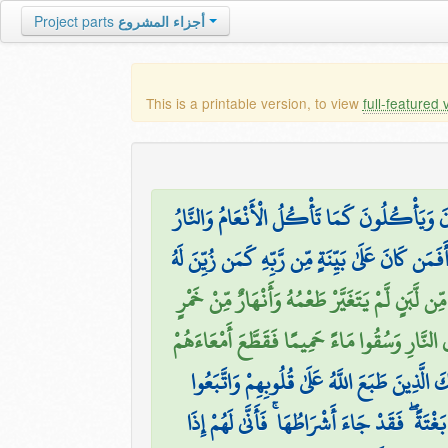
Project parts
أجزاء المشروع
This is a printable version, to view
full-featured 
ونَ وَيَأْكُلُونَ كَمَا تَأْكُلُ الْأَنْعَامُ وَالنَّارُ
َفَمَن كَانَ عَلَىٰ بَيِّنَةٍ مِّن رَّبِّهِ كَمَن زُيِّنَ لَهُ
ِن لَّبَنٍ لَّمْ يَتَغَيَّرْ طَعْمُهُ وَأَنْهَارٌ مِّنْ خَمْرٍ
ِي النَّارِ وَسُقُوا مَاءً حَمِيمًا فَقَطَّعَ أَمْعَاءَهُمْ
لَّذِينَ طَبَعَ اللَّهُ عَلَىٰ قُلُوبِهِمْ وَاتَّبَعُوا
تَةً ۖ فَقَدْ جَاءَ أَشْرَاطُهَا ۚ فَأَنَّىٰ لَهُمْ إِذَا