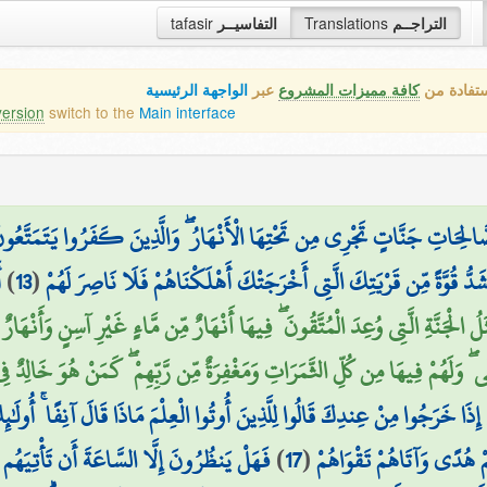
tafasir
التفاسيــر
Translations
التراجــم
ستفادة من
كافة مميزات المشروع
عبر
الواجهة الرئيسية
version
switch to the
Main interface
الصَّالِحَاتِ جَنَّاتٍ تَجْرِي مِن تَحْتِهَا الْأَنْهَارُ ۖ وَالَّذِينَ كَفَرُوا يَتَمَتَّعُ
أ
)
13
(
شَدُّ قُوَّةً مِّن قَرْيَتِكَ الَّتِي أَخْرَجَتْكَ أَهْلَكْنَاهُمْ فَلَا نَاصِرَ لَهُمْ
َلُ الْجَنَّةِ الَّتِي وُعِدَ الْمُتَّقُونَ ۖ فِيهَا أَنْهَارٌ مِّن مَّاءٍ غَيْرِ آسِنٍ وَأَنْهَارٌ مّ
ًّى ۖ وَلَهُمْ فِيهَا مِن كُلِّ الثَّمَرَاتِ وَمَغْفِرَةٌ مِّن رَّبِّهِمْ ۖ كَمَنْ هُوَ خَالِدٌ ف
ِذَا خَرَجُوا مِنْ عِندِكَ قَالُوا لِلَّذِينَ أُوتُوا الْعِلْمَ مَاذَا قَالَ آنِفًا ۚ أُولَٰئِكَ ا
فَهَلْ يَنظُرُونَ إِلَّا السَّاعَةَ أَن تَأْتِيَهُم بَغْ
)
17
(
ُمْ هُدًى وَآتَاهُمْ تَقْوَاهُمْ