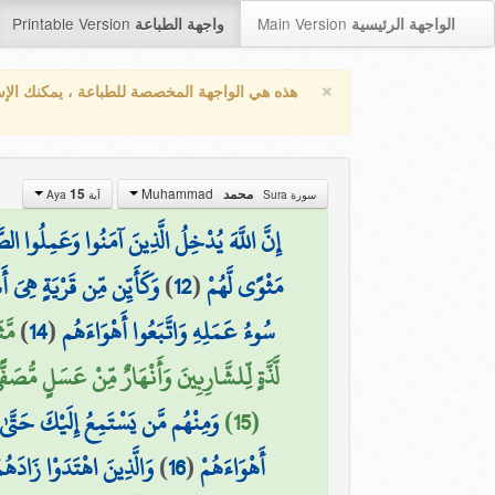
Printable Version
Main Version
الواجهة الرئيسية
واجهة الطباعة
×
هذه هي الواجهة المخصصة للطباعة ، يمكنك الإ
Muhammad
15
محمد
سورة Sura
آية Aya
إِنَّ اللَّهَ يُدْخِلُ الَّذِينَ آمَنُوا وَعَمِلُوا 
وَكَأَيِّن مِّن قَرْيَةٍ هِيَ أَ
)
12
(
مَثْوًى لَّهُمْ
مَّث
)
14
(
سُوءُ عَمَلِهِ وَاتَّبَعُوا أَهْوَاءَهُم
لَّذَّةٍ لِّلشَّارِبِينَ وَأَنْهَارٌ مِّنْ عَسَلٍ مُّصَف
وَمِنْهُم مَّن يَسْتَمِعُ إِلَيْكَ حَتَّىٰ إ
(15)
وَالَّذِينَ اهْتَدَوْا زَادَه
)
16
(
أَهْوَاءَهُمْ