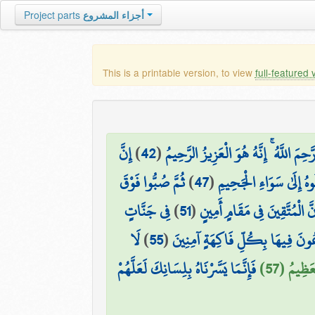
Project parts
أجزاء المشروع
This is a printable version, to view
full-featured 
إِنَّ
)
42
(
َحِمَ اللَّهُ ۚ إِنَّهُ هُوَ الْعَزِيزُ الرَّحِيمُ
ثُمَّ صُبُّوا فَوْقَ
)
47
(
هُ إِلَىٰ سَوَاءِ الْجَحِيمِ
فِي جَنَّاتٍ
)
51
(
نَّ الْمُتَّقِينَ فِي مَقَامٍ أَمِينٍ
لَا
)
55
(
ُونَ فِيهَا بِكُلِّ فَاكِهَةٍ آمِنِينَ
عَظِيمُ (57
فَإِنَّمَا يَسَّرْنَاهُ بِلِسَانِكَ لَعَلَّهُمْ