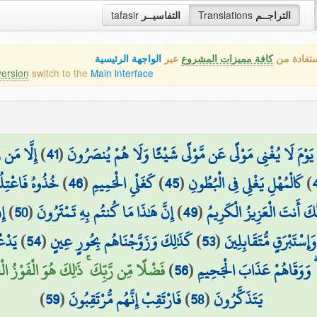
tafasir
التفاسيــر
Translations
التراجــم
ستفادة من
كافة مميزات المشروع
عبر
الواجهة الرئيسية
version
switch to the
Main interface
إِلَّا مَن رّ
)
41
(
يَوْمَ لَا يُغْنِي مَوْلًى عَن مَّوْلًى شَيْئًا وَلَا هُمْ يُنصَرُونَ
خُذُوهُ فَاعْتِلُو
)
46
(
كَغَلْيِ الْحَمِيمِ
)
45
(
كَالْمُهْلِ يَغْلِي فِي الْبُطُونِ
)
إِ
)
50
(
إِنَّ هَٰذَا مَا كُنتُم بِهِ تَمْتَرُونَ
)
49
(
َّكَ أَنتَ الْعَزِيزُ الْكَرِيمُ
يَدْع
)
54
(
كَذَٰلِكَ وَزَوَّجْنَاهُم بِحُورٍ عِينٍ
)
53
(
ْتَبْرَقٍ مُّتَقَابِلِينَ
فَضْلًا مِّن رَّبِّكَ ۚ ذَٰلِكَ هُوَ الْفَوْزُ الْ)
)
56
(
ىٰ ۖ وَوَقَاهُمْ عَذَابَ الْجَحِيمِ
)
59
(
فَارْتَقِبْ إِنَّهُم مُّرْتَقِبُونَ
)
58
(
يَتَذَكَّرُونَ