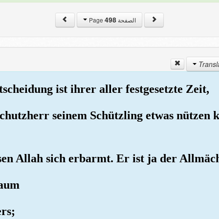
498
الصفحة Page
cheidung ist ihrer aller festgesetzte Zeit,
Schutzherr seinem Schützling etwas nützen 
sen Allah sich erbarmt. Er ist ja der Allmä
Baum
ers;