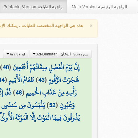
Printable Version
Main Version
الواجهة الرئيسية
واجهة الطباعة
×
هذه هي الواجهة المخصصة للطباعة ، يمكنك الإ
Ad-Dukhaan
57
الدخان
سورة Sura
آية Aya
)
40
(
إِنَّ يَوْمَ الْفَصْلِ مِيقَاتُهُمْ أَجْمَعِينَ
44
(
طَعَامُ الْأَثِيمِ
)
43
(
شَجَرَتَ الزَّقُّومِ
ذُقْ إِن
)
48
(
رَأْسِهِ مِنْ عَذَابِ الْحَمِيمِ
يَلْبَسُونَ مِن سُندُسٍ وَإِس
)
52
(
وَعُيُونٍ
يَذُوقُونَ فِيهَا الْمَوْتَ إِلَّا الْمَوْتَةَ الْأُولَ