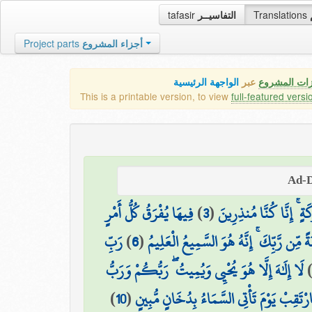
tafasir
التفاسيــر
Translations
Project parts
أجزاء المشروع
زات المشروع
عبر
الواجهة الرئيسية
This is a printable version, to view
full-featured versi
فِيهَا يُفْرَقُ كُلُّ أَمْرٍ
)
3
(
رَكَةٍ ۚ إِنَّا كُنَّا مُنذِرِينَ
رَبِّ
)
6
(
ةً مِّن رَّبِّكَ ۚ إِنَّهُ هُوَ السَّمِيعُ الْعَلِيمُ
لَا إِلَٰهَ إِلَّا هُوَ يُحْيِي وَيُمِيتُ ۖ رَبُّكُمْ وَرَبُّ
)
10
(
ارْتَقِبْ يَوْمَ تَأْتِي السَّمَاءُ بِدُخَانٍ مُّبِينٍ