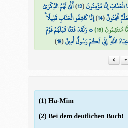
أَنَّىٰ لَهُمُ الذِّكْرَىٰ
)
12
(
 الْعَذَابَ إِنَّا مُؤْمِنُونَ
إِنَّا كَاشِفُو الْعَذَابِ قَلِيلًا ۚ
)
14
(
عَلَّمٌ مَّجْنُونٌ
َّا مُنتَقِمُونَ (16
۞ وَلَقَدْ فَتَنَّا قَبْلَهُمْ قَوْمَ
)
18
(
َ عِبَادَ اللَّهِ ۖ إِنِّي لَكُمْ رَسُولٌ أَمِينٌ
(1) Ha-Mim
(2) Bei dem deutlichen Buch!