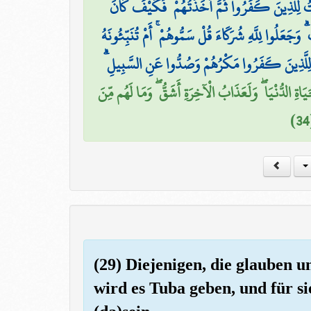
تُ لِلَّذِينَ كَفَرُوا ثُمَّ أَخَذْتُهُمْ ۖ فَكَيْفَ كَانَ
َجَعَلُوا لِلَّهِ شُرَكَاءَ قُلْ سَمُّوهُمْ ۚ أَمْ تُنَبِّئُونَهُ
ِّنَ لِلَّذِينَ كَفَرُوا مَكْرُهُمْ وَصُدُّوا عَنِ السَّبِيلِ
َاةِ الدُّنْيَا ۖ وَلَعَذَابُ الْآخِرَةِ أَشَقُّ ۖ وَمَا لَهُم مِّنَ
(29) Diejenigen, die glauben u
wird es Tuba geben, und für si