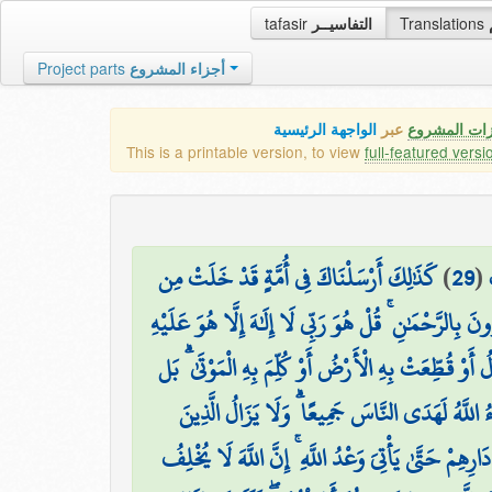
tafasir
التفاسيــر
Translations
Project parts
أجزاء المشروع
زات المشروع
عبر
الواجهة الرئيسية
This is a printable version, to view
full-featured versi
كَذَٰلِكَ أَرْسَلْنَاكَ فِي أُمَّةٍ قَدْ خَلَتْ مِن
)
29
(
نَ بِالرَّحْمَٰنِ ۚ قُلْ هُوَ رَبِّي لَا إِلَٰهَ إِلَّا هُوَ عَلَيْهِ
الُ أَوْ قُطِّعَتْ بِهِ الْأَرْضُ أَوْ كُلِّمَ بِهِ الْمَوْتَىٰ ۗ بَل
َاءُ اللَّهُ لَهَدَى النَّاسَ جَمِيعًا ۗ وَلَا يَزَالُ الَّذِينَ
ِمْ حَتَّىٰ يَأْتِيَ وَعْدُ اللَّهِ ۚ إِنَّ اللَّهَ لَا يُخْلِفُ