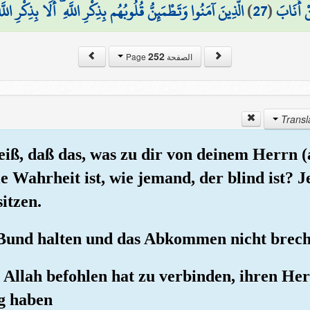
الَّذِينَ آمَنُوا وَتَطْمَئِنُّ قُلُوبُهُم بِذِكْرِ اللَّهِ ۗ أَلَا بِذِكْرِ الل
)
27
(
نْ أَنَابَ
252
الصفحة Page
weiß, daß das, was zu dir von deinem Herrn 
ie Wahrheit ist, wie jemand, der blind ist?
itzen.
s Bund halten und das Abkommen nicht brec
s Allah befohlen hat zu verbinden, ihren He
g haben