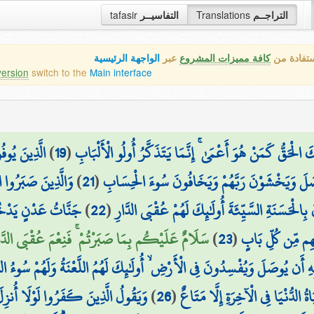
tafasir
التفاسيــر
Translations
التراجــم
ستفادة من
كافة مميزات المشروع
عبر
الواجهة الرئيسية
version
switch to the
Main interface
الَّذِينَ يُوف
)
19
(
۞ لْحَقُّ كَمَنْ هُوَ أَعْمَىٰ ۚ إِنَّمَا يَتَذَكَّرُ أُولُو الْأَلْبَابِ
وَالَّذِينَ صَبَرُوا اب
)
21
(
ُوصَلَ وَيَخْشَوْنَ رَبَّهُمْ وَيَخَافُونَ سُوءَ الْحِسَابِ
جَنَّاتُ عَدْنٍ يَدْخُل
)
22
(
 بِالْحَسَنَةِ السَّيِّئَةَ أُولَٰئِكَ لَهُمْ عُقْبَى الدَّارِ
سَلَامٌ عَلَيْكُم بِمَا صَبَرْتُمْ ۚ فَنِعْمَ عُقْبَى الدَّار)
)
23
(
يْهِم مِّن كُلِّ بَابٍ
بِهِ أَن يُوصَلَ وَيُفْسِدُونَ فِي الْأَرْضِ ۙ أُولَٰئِكَ لَهُمُ اللَّعْنَةُ وَلَهُمْ سُوءُ الدّ
وَيَقُولُ الَّذِينَ كَفَرُوا لَوْلَا أُنزِلَ ع
)
26
(
اةُ الدُّنْيَا فِي الْآخِرَةِ إِلَّا مَتَاعٌ