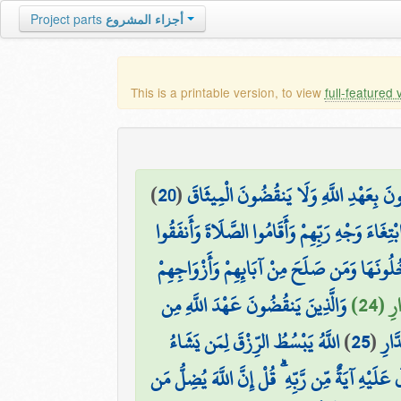
Project parts
أجزاء المشروع
This is a printable version, to view
full-featured 
)
20
(
ُونَ بِعَهْدِ اللَّهِ وَلَا يَنقُضُونَ الْمِيثَاقَ
ْتِغَاءَ وَجْهِ رَبِّهِمْ وَأَقَامُوا الصَّلَاةَ وَأَنفَقُوا
ُونَهَا وَمَن صَلَحَ مِنْ آبَائِهِمْ وَأَزْوَاجِهِمْ
ِ (24
وَالَّذِينَ يَنقُضُونَ عَهْدَ اللَّهِ مِن
اللَّهُ يَبْسُطُ الرِّزْقَ لِمَن يَشَاءُ
)
25
(
َارِ
َلَيْهِ آيَةٌ مِّن رَّبِّهِ ۗ قُلْ إِنَّ اللَّهَ يُضِلُّ مَن