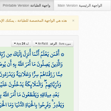
Printable Version
Main Version
الواجهة الرئيسية
واجهة الطباعة
×
هذه هي الواجهة المخصصة للطباعة ، يمكنك الإ
Ar-Ra'd
24
الرعد
سورة Sura
آية Aya
أَفَمَن يَعْلَمُ أَنَّمَا أُنزِلَ إِلَيْكَ مِن رَّبِّكَ ا
وَالَّذِينَ يَصِلُونَ مَا أَمَرَ اللَّهُ بِهِ أَن ي
مِمَّا رَزَقْنَاهُمْ سِرًّا وَعَلَانِيَةً وَيَدْرَءُونَ
وَذُرِّيَّاتِهِمْ ۖ وَالْمَلَائِكَةُ يَدْخُلُونَ عَلَ
بَعْدِ مِيثَاقِهِ وَيَقْطَعُونَ مَا أَمَرَ اللَّهُ 
وَيَقْدِرُ ۚ وَفَرِحُوا بِالْحَيَاةِ الدُّنْيَا وَمَا الْحَيَ