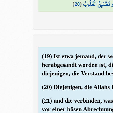
)
28
(
َّهِ تَطْمَئِنُّ الْقُلُوبُ
(19) Ist etwa jemand, der 
herabgesandt worden ist, d
diejenigen, die Verstand bes
(20) Diejenigen, die Allah
(21) und die verbinden, wa
vor einer bösen Abrechnun