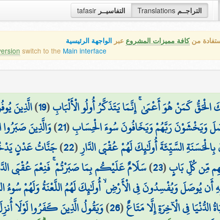
tafasir
التفاسيــر
Translations
التراجــم
ستفادة من
كافة مميزات المشروع
عبر
الواجهة الرئيسية
version
switch to the
Main interface
الَّذِينَ يُوف
)
19
(
۞ لْحَقُّ كَمَنْ هُوَ أَعْمَىٰ ۚ إِنَّمَا يَتَذَكَّرُ أُولُو الْأَلْبَابِ
وَالَّذِينَ صَبَرُوا اب
)
21
(
ُوصَلَ وَيَخْشَوْنَ رَبَّهُمْ وَيَخَافُونَ سُوءَ الْحِسَابِ
جَنَّاتُ عَدْنٍ يَدْخُل
)
22
(
 بِالْحَسَنَةِ السَّيِّئَةَ أُولَٰئِكَ لَهُمْ عُقْبَى الدَّارِ
سَلَامٌ عَلَيْكُم بِمَا صَبَرْتُمْ ۚ فَنِعْمَ عُقْبَى الدَّا
)
23
(
يْهِم مِّن كُلِّ بَابٍ
بِهِ أَن يُوصَلَ وَيُفْسِدُونَ فِي الْأَرْضِ ۙ أُولَٰئِكَ لَهُمُ اللَّعْنَةُ وَلَهُمْ سُوءُ الدّ
وَيَقُولُ الَّذِينَ كَفَرُوا لَوْلَا أُنزِلَ ع
)
26
(
اةُ الدُّنْيَا فِي الْآخِرَةِ إِلَّا مَتَاعٌ