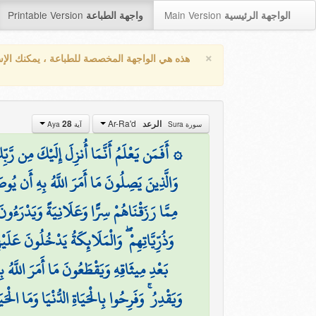
Printable Version
Main Version
الواجهة الرئيسية
واجهة الطباعة
×
هذه هي الواجهة المخصصة للطباعة ، يمكنك الإ
Ar-Ra'd
28
الرعد
سورة Sura
آية Aya
أَفَمَن يَعْلَمُ أَنَّمَا أُنزِلَ إِلَيْكَ مِن رَّبِّكَ ا
وَالَّذِينَ يَصِلُونَ مَا أَمَرَ اللَّهُ بِهِ أَن ي
مِمَّا رَزَقْنَاهُمْ سِرًّا وَعَلَانِيَةً وَيَدْرَءُونَ
وَذُرِّيَّاتِهِمْ ۖ وَالْمَلَائِكَةُ يَدْخُلُونَ عَلَ
بَعْدِ مِيثَاقِهِ وَيَقْطَعُونَ مَا أَمَرَ اللَّهُ 
وَيَقْدِرُ ۚ وَفَرِحُوا بِالْحَيَاةِ الدُّنْيَا وَمَا الْحَيَ