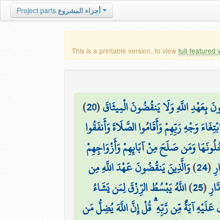
Project parts
أجزاء المشروع
This is a printable version, to view
full-featured 
)
20
(
ُونَ بِعَهْدِ اللَّهِ وَلَا يَنقُضُونَ الْمِيثَاقَ
ْتِغَاءَ وَجْهِ رَبِّهِمْ وَأَقَامُوا الصَّلَاةَ وَأَنفَقُوا
ُونَهَا وَمَن صَلَحَ مِنْ آبَائِهِمْ وَأَزْوَاجِهِمْ
وَالَّذِينَ يَنقُضُونَ عَهْدَ اللَّهِ مِن
)
24
(
رِ
اللَّهُ يَبْسُطُ الرِّزْقَ لِمَن يَشَاءُ
)
25
(
َارِ
َلَيْهِ آيَةٌ مِّن رَّبِّهِ ۗ قُلْ إِنَّ اللَّهَ يُضِلُّ مَن