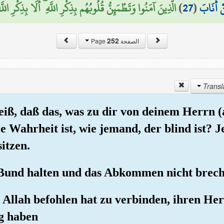
الَّذِينَ آمَنُوا وَتَطْمَئِنُّ قُلُوبُهُم بِذِكْرِ اللَّهِ ۗ أَلَا بِذِكْرِ اللّ)
)
27
(
نْ أَنَابَ
252
الصفحة Page
weiß, daß das, was zu dir von deinem Herrn 
ie Wahrheit ist, wie jemand, der blind ist?
itzen.
s Bund halten und das Abkommen nicht brec
s Allah befohlen hat zu verbinden, ihren He
g haben