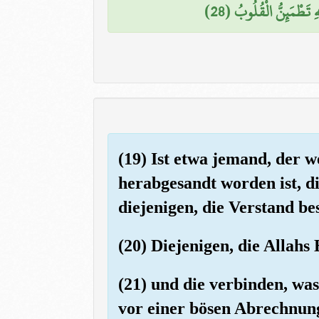
َهِ تَطْمَئِنُّ الْقُلُوبُ (28
(19) Ist etwa jemand, der 
herabgesandt worden ist, d
diejenigen, die Verstand bes
(20) Diejenigen, die Allah
(21) und die verbinden, wa
vor einer bösen Abrechnun