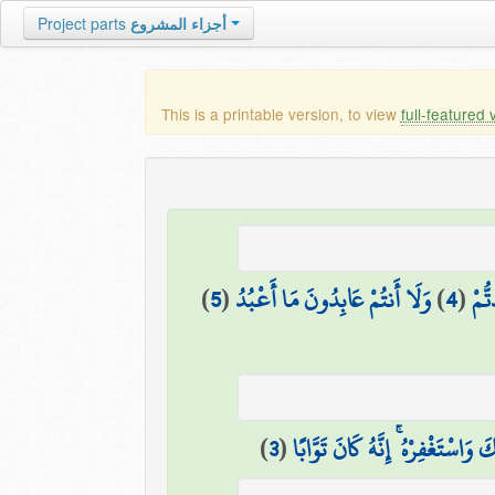
Project parts
أجزاء المشروع
This is a printable version, to view
full-featured 
)
5
(
وَلَا أَنتُمْ عَابِدُونَ مَا أَعْبُدُ
)
4
(
ُّمْ
)
3
(
َ وَاسْتَغْفِرْهُ ۚ إِنَّهُ كَانَ تَوَّابًا