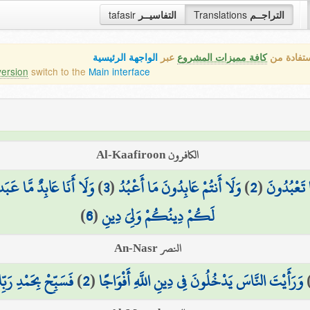
tafasir
التفاسيــر
Translations
التراجــم
ستفادة من
كافة مميزات المشروع
عبر
الواجهة الرئيسية
version
switch to the
Main interface
الكافرون Al-Kaafiroon
وَلَا أَنَا عَابِدٌ مَّا عَبَدت
)
3
(
وَلَا أَنتُمْ عَابِدُونَ مَا أَعْبُدُ
)
2
(
 تَعْبُدُونَ
)
6
(
لَكُمْ دِينُكُمْ وَلِيَ دِينِ
النصر An-Nasr
فَسَبِّحْ بِحَمْدِ رَبِّك
)
2
(
وَرَأَيْتَ النَّاسَ يَدْخُلُونَ فِي دِينِ اللَّهِ أَفْوَاجًا