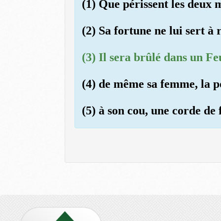
(1) Que périssent les deux
(2) Sa fortune ne lui sert à r
(3) Il sera brûlé dans un F
(4) de même sa femme, la po
(5) à son cou, une corde de 