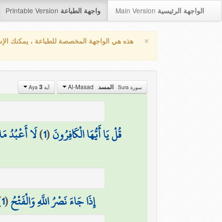
Printable Version
Main Version
الواجهة الرئيسية
واجهة الطباعة
×
هذه هي الواجهة المخصصة للطباعة ، يمكنك الإ
Al-Masad
3
المسد
سورة Sura
آية Aya
لَا أَعْبُدُ مَا
)
1
(
قُلْ يَا أَيُّهَا الْكَافِرُونَ
)
1
(
إِذَا جَاءَ نَصْرُ اللَّهِ وَالْفَتْحُ