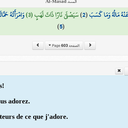
المسد Al-Masad
وَامْرَأَتُهُ حَمَّ
سَيَصْلَىٰ نَارًا ذَاتَ لَهَبٍ (3)
)
2
(
َنْهُ مَالُهُ وَمَا كَسَبَ
)
5
(
603
الصفحة Page
s!
ous adorez.
teurs de ce que j'adore.