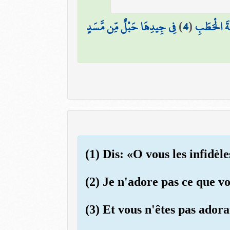
فِي جِيدِهَا حَبْلٌ مِّن مَّسَدٍ
)
4
(
الَةَ الْحَطَبِ
(1) Dis: «O vous les infidèle
(2) Je n'adore pas ce que v
(3) Et vous n'êtes pas adora