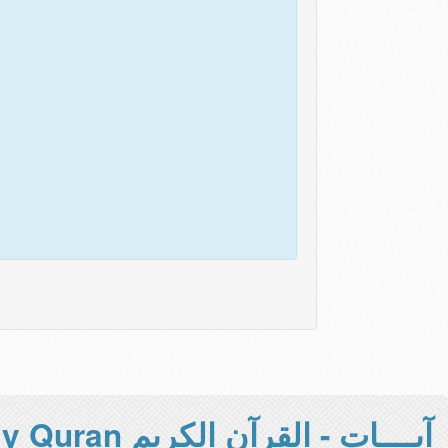
آيــــات - القرآن الكريم Holy Quran -