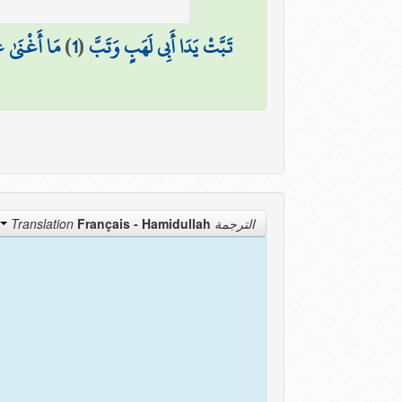
مَا أَغْنَىٰ ع
)
1
(
تَبَّتْ يَدَا أَبِي لَهَبٍ وَتَبَّ
Français - Hamidullah
الترجمة Translation