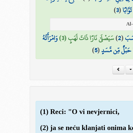
)
3
(
َوَّابًا
وَامْرَأَتُهُ
سَيَصْلَىٰ نَارًا ذَاتَ لَهَبٍ (3)
)
2
(
َسَبَ
)
5
(
حَبْلٌ مِّن مَّسَدٍ
(1) Reci: "O vi nevjernici,
(2) ja se neću klanjati onima k