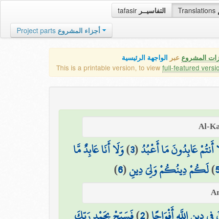
tafasir
التفاسيــر
Translations
Project parts
أجزاء المشروع
زات المشروع
عبر
الواجهة الرئيسية
This is a printable version, to view
full-featured versi
وَلَا أَنَا عَابِدٌ مَّا
)
3
(
ا أَنتُمْ عَابِدُونَ مَا أَعْبُدُ
)
6
(
لَكُمْ دِينُكُمْ وَلِيَ دِينِ
)
فَسَبِّحْ بِحَمْدِ رَبِّكَ
)
2
(
فِي دِينِ اللَّهِ أَفْوَاجًا