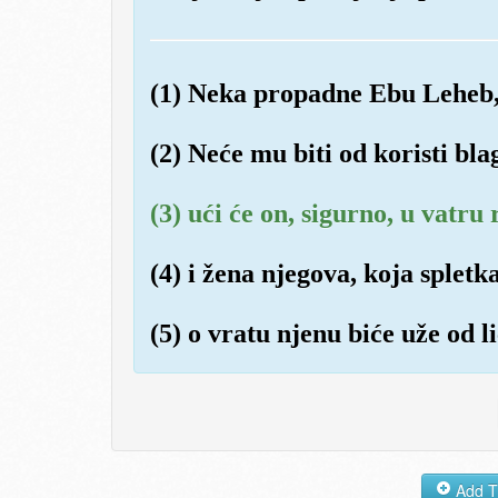
(1) Neka propadne Ebu Leheb, 
(2) Neće mu biti od koristi bla
(3) ući će on, sigurno, u vatru
(4) i žena njegova, koja spletka
(5) o vratu njenu biće uže od l