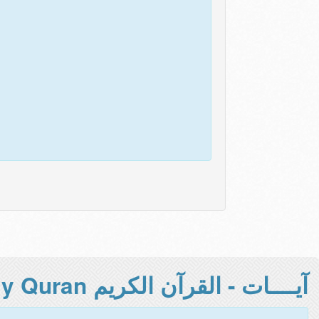
آيــــات - القرآن الكريم Holy Quran -