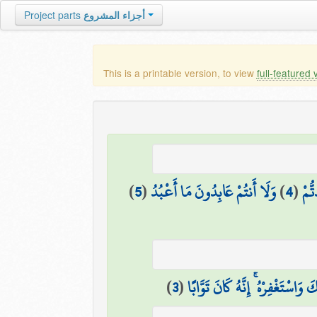
Project parts
أجزاء المشروع
This is a printable version, to view
full-featured 
)
5
(
وَلَا أَنتُمْ عَابِدُونَ مَا أَعْبُدُ
)
4
(
ُّمْ
)
3
(
َ وَاسْتَغْفِرْهُ ۚ إِنَّهُ كَانَ تَوَّابًا