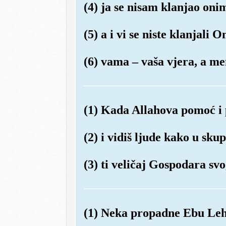
(4) ja se nisam klanjao onim
(5) a i vi se niste klanjali
(6) vama – vaša vjera, a m
(1) Kada Allahova pomoć i
(2) i vidiš ljude kako u sk
(3) ti veličaj Gospodara sv
(1) Neka propadne Ebu Lehe