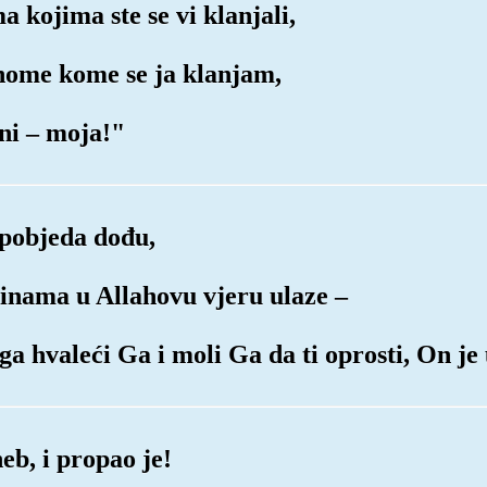
a kojima ste se vi klanjali,
 Onome kome se ja klanjam,
eni – moja!"
 pobjeda dođu,
upinama u Allahovu vjeru ulaze –
oga hvaleći Ga i moli Ga da ti oprosti, On j
b, i propao je!