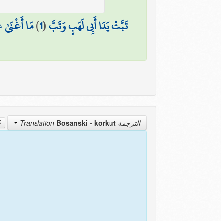
مَا أَغْنَىٰ ع
)
1
(
تَبَّتْ يَدَا أَبِي لَهَبٍ وَتَبَّ
Bosanski - korkut
الترجمة Translation