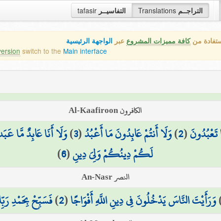
tafasir
التفاسيــر
Translations
التراجــم
ستفادة من
كافة مميزات المشروع
عبر
الواجهة الرئيسية
version
switch to the
Main interface
الكافرون Al-Kaafiroon
وَلَا أَنَا عَابِدٌ مَّا عَبَدت
)
3
(
وَلَا أَنتُمْ عَابِدُونَ مَا أَعْبُدُ
)
2
(
 تَعْبُدُونَ
)
6
(
لَكُمْ دِينُكُمْ وَلِيَ دِينِ
النصر An-Nasr
فَسَبِّحْ بِحَمْدِ رَبِّك
)
2
(
وَرَأَيْتَ النَّاسَ يَدْخُلُونَ فِي دِينِ اللَّهِ أَفْوَاجًا