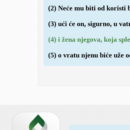
(2) Neće mu biti od koristi 
(3) ući će on, sigurno, u va
(4) i žena njegova, koja spl
(5) o vratu njenu biće uže o