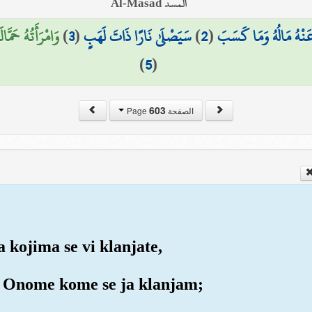
المسد Al-Masad
وَامْرَأَتُهُ حَمَّ)
)
3
(
سَيَصْلَىٰ نَارًا ذَاتَ لَهَبٍ
)
2
(
َنْهُ مَالُهُ وَمَا كَسَبَ
)
5
(
603
الصفحة Page
a kojima se vi klanjate,
ati Onome kome se ja klanjam;