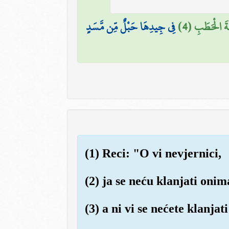
الَةَ الْحَطَبِ (4
فِي جِيدِهَا حَبْلٌ مِّن مَّسَدٍ
(1) Reci: "O vi nevjernici,
(2) ja se neću klanjati onim
(3) a ni vi se nećete klanj