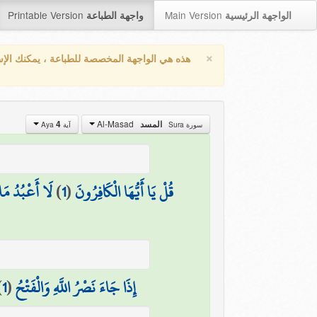
Printable Version
Main Version
الواجهة الرئيسية
واجهة الطباعة
×
هذه هي الواجهة المخصصة للطباعة ، يمكنك الإ
Al-Masad
4
المسد
سورة Sura
آية Aya
لَا أَعْبُدُ مَا
)
1
(
قُلْ يَا أَيُّهَا الْكَافِرُونَ
)
1
(
إِذَا جَاءَ نَصْرُ اللَّهِ وَالْفَتْحُ