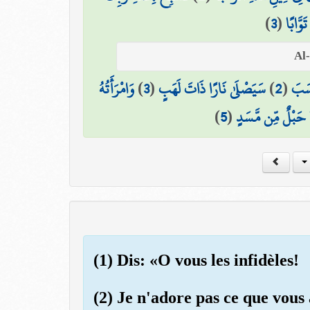
)
3
(
َوَّابًا
وَامْرَأَتُهُ
)
3
(
سَيَصْلَىٰ نَارًا ذَاتَ لَهَبٍ
)
2
(
َسَبَ
)
5
(
حَبْلٌ مِّن مَّسَدٍ
(1) Dis: «O vous les infidèles!
(2) Je n'adore pas ce que vous