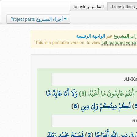
tafasir
التفاسيــر
Translations
Project parts
أجزاء المشروع
زات المشروع
عبر
الواجهة الرئيسية
This is a printable version, to view
full-featured versi
َا أَنتُمْ عَابِدُونَ مَا أَعْبُدُ (3
وَلَا أَنَا عَابِدٌ مَّا
)
6
(
لَكُمْ دِينُكُمْ وَلِيَ دِينِ
)
فَسَبِّحْ بِحَمْدِ رَبِّكَ
)
2
(
فِي دِينِ اللَّهِ أَفْوَاجًا