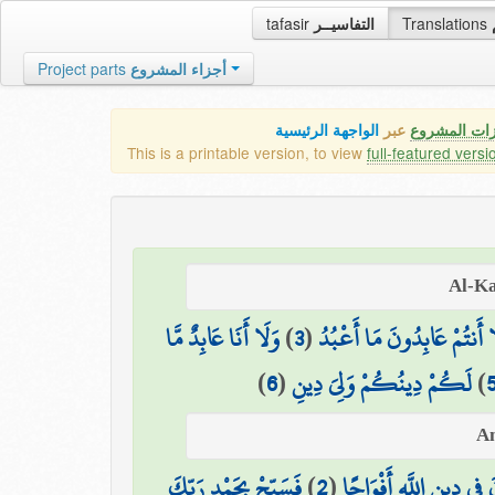
tafasir
التفاسيــر
Translations
Project parts
أجزاء المشروع
زات المشروع
عبر
الواجهة الرئيسية
This is a printable version, to view
full-featured versi
وَلَا أَنَا عَابِدٌ مَّا
)
3
(
ا أَنتُمْ عَابِدُونَ مَا أَعْبُدُ
)
6
(
لَكُمْ دِينُكُمْ وَلِيَ دِينِ
)
فَسَبِّحْ بِحَمْدِ رَبِّكَ
)
2
(
فِي دِينِ اللَّهِ أَفْوَاجًا