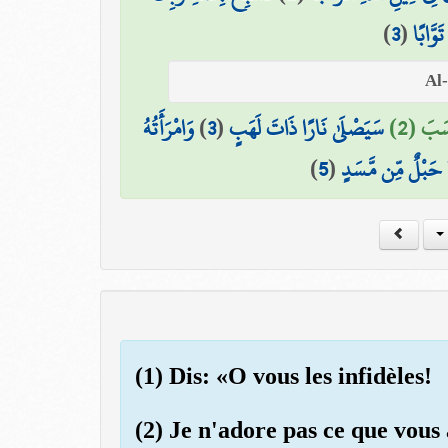
)
3
(
َوَّابًا
وَامْرَأَتُهُ
)
3
(
سَيَصْلَىٰ نَارًا ذَاتَ لَهَبٍ
َسَبَ (2
)
5
(
حَبْلٌ مِّن مَّسَدٍ
(1) Dis: «O vous les infidèles!
(2) Je n'adore pas ce que vous