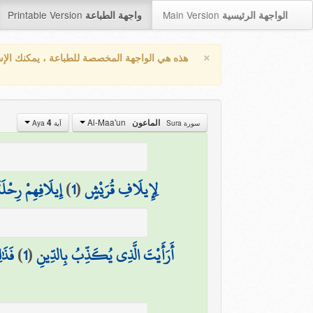
Printable Version
Main Version
الواجهة الرئيسية
واجهة الطباعة
×
هذه هي الواجهة المخصصة للطباعة ، يمكنك الإ
Al-Maa'un
4
الماعون
سورة Sura
آية Aya
إِيلَافِهِمْ رِحْلَ
)
1
(
لِإِيلَافِ قُرَيْشٍ
فَذَٰ
)
1
(
أَرَأَيْتَ الَّذِي يُكَذِّبُ بِالدِّينِ