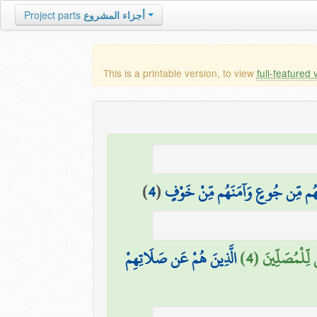
Project parts
أجزاء المشروع
This is a printable version, to view
full-featured 
)
4
(
َهُم مِّن جُوعٍ وَآمَنَهُم مِّنْ خَوْفٍ
ٌ لِّلْمُصَلِّينَ (4
الَّذِينَ هُمْ عَن صَلَاتِهِمْ