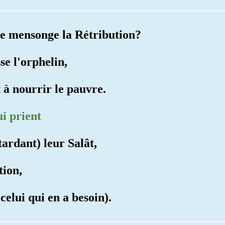
 de mensonge la Rétribution?
se l'orphelin,
 à nourrir le pauvre.
i prient
tardant) leur Salât,
tion,
 celui qui en a besoin).