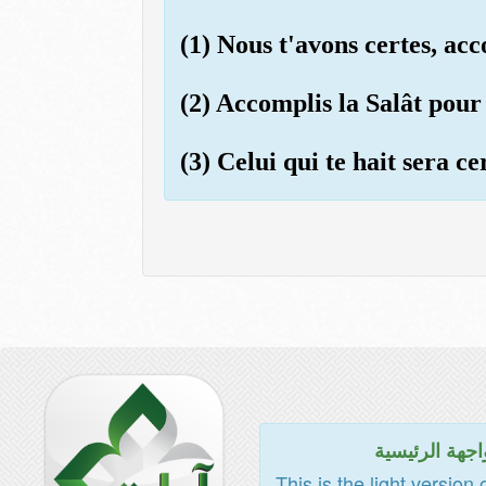
(1) Nous t'avons certes, ac
(2) Accomplis la Salât pour 
(3) Celui qui te hait sera ce
اجهة الرئيسية
This is the light version 