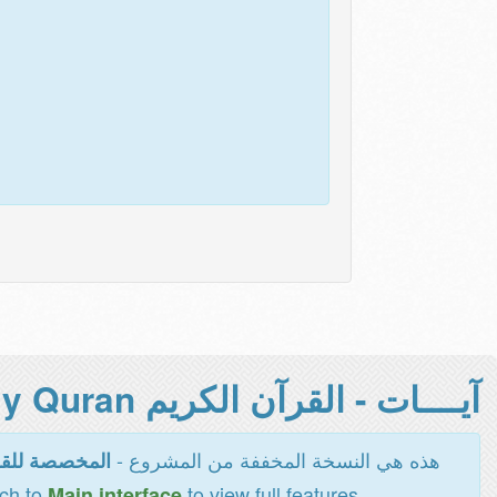
آيــــات - القرآن الكريم Holy Quran -
هذه هي النسخة المخففة من المشروع -
المخصصة للقر
tch to
to view full features
Main interface