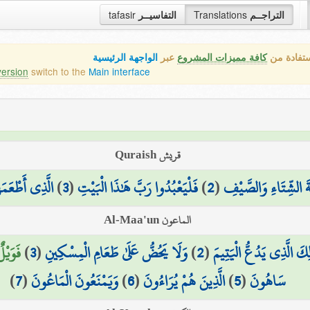
tafasir
التفاسيــر
Translations
التراجــم
ستفادة من
كافة مميزات المشروع
عبر
الواجهة الرئيسية
version
switch to the
Main interface
قريش Quraish
الَّذِي أَطْعَم
)
3
(
فَلْيَعْبُدُوا رَبَّ هَٰذَا الْبَيْتِ
)
2
(
ةَ الشِّتَاءِ وَالصَّيْفِ
الماعون Al-Maa'un
فَوَيْل)
)
3
(
وَلَا يَحُضُّ عَلَىٰ طَعَامِ الْمِسْكِينِ
)
2
(
لِكَ الَّذِي يَدُعُّ الْيَتِيمَ
)
7
(
وَيَمْنَعُونَ الْمَاعُونَ
)
6
(
الَّذِينَ هُمْ يُرَاءُونَ
)
5
(
سَاهُونَ