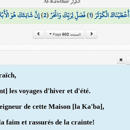
الكوثر Al-Kawthar
إِنَّ شَانِئَكَ هُوَ الْأَبْتَ
)
2
(
فَصَلِّ لِرَبِّكَ وَانْحَرْ
)
1
(
ا أَعْطَيْنَاكَ الْكَوْثَرَ
602
الصفحة Page
raïch,
t] les voyages d'hiver et d'été.
Seigneur de cette Maison [la Ka'ba],
la faim et rassurés de la crainte!