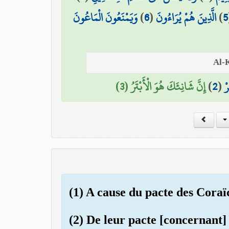
وَيَمْنَعُونَ الْمَاعُونَ
)
6
(
الَّذِينَ هُمْ يُرَاءُونَ
)
5
إِنَّ شَانِئَكَ هُوَ الْأَبْتَرُ (3)
)
2
(
رْ
(1) A cause du pacte des Coraï
(2) De leur pacte [concernant] 