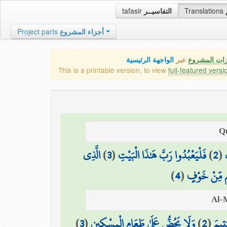
tafasir
التفاسيــر
Translations
Project parts
أجزاء المشروع
زات المشروع
عبر
الواجهة الرئيسية
This is a printable version, to view
full-featured versi
الَّذِي
)
3
(
فَلْيَعْبُدُوا رَبَّ هَٰذَا الْبَيْتِ
)
2
(
)
4
(
م مِّنْ خَوْفٍ
)
3
(
وَلَا يَحُضُّ عَلَىٰ طَعَامِ الْمِسْكِينِ
)
2
(
تِيمَ