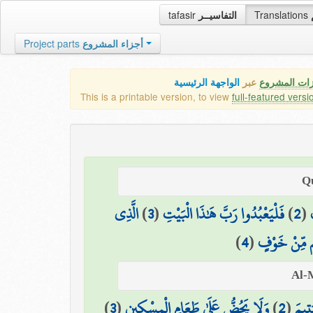
tafasir
التفاسيــر
Translations
Project parts
أجزاء المشروع
زات المشروع
عبر
الواجهة الرئيسية
This is a printable version, to view
full-featured versi
الَّذِي
)
3
(
فَلْيَعْبُدُوا رَبَّ هَٰذَا الْبَيْتِ
)
2
(
)
4
(
م مِّنْ خَوْفٍ
)
3
(
وَلَا يَحُضُّ عَلَىٰ طَعَامِ الْمِسْكِينِ
)
2
(
تِيمَ