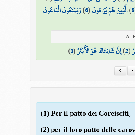
وَيَمْنَعُونَ الْمَاعُونَ
)
6
(
الَّذِينَ هُمْ يُرَاءُونَ
)
5
)
3
(
إِنَّ شَانِئَكَ هُوَ الْأَبْتَرُ
)
2
(
رْ
(1) Per il patto dei Coreisciti,
(2) per il loro patto delle caro