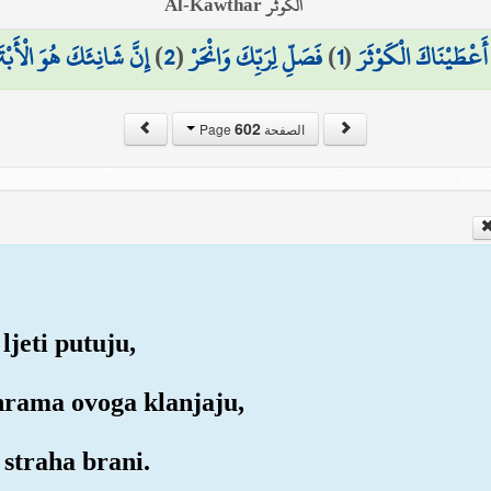
الكوثر Al-Kawthar
إِنَّ شَانِئَكَ هُوَ الْأَبْتَ
)
2
(
فَصَلِّ لِرَبِّكَ وَانْحَرْ
)
1
(
ا أَعْطَيْنَاكَ الْكَوْثَرَ
602
الصفحة Page
ljeti putuju,
hrama ovoga klanjaju,
d straha brani.