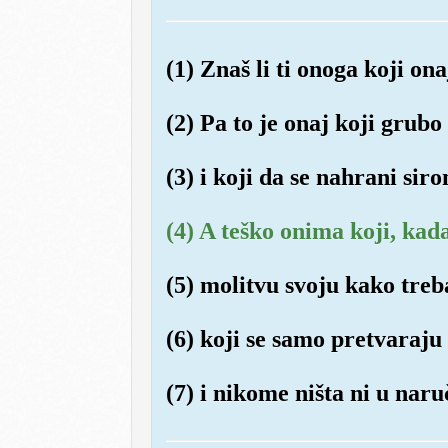
(1) Znaš li ti onoga koji ona
(2) Pa to je onaj koji grubo
(3) i koji da se nahrani sir
(4) A teško onima koji, kad
(5) molitvu svoju kako treb
(6) koji se samo pretvaraju
(7) i nikome ništa ni u naru