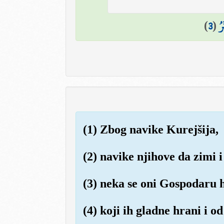
)
3
(
رُ
(1) Zbog navike Kurejšija,
(2) navike njihove da zimi i 
(3) neka se oni Gospodaru 
(4) koji ih gladne hrani i o