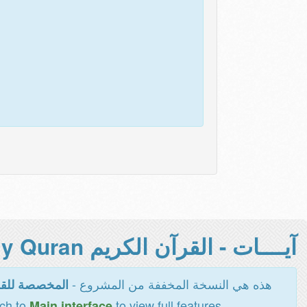
آيــــات - القرآن الكريم Holy Quran -
هذه هي النسخة المخففة من المشروع -
المخصصة للقر
tch to
to view full features
Main interface