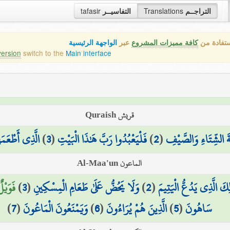
tafasir
التفاسيــر
Translations
التراجــم
ستفادة من
كافة مميزات المشروع
عبر
الواجهة الرئيسية
version
switch to the
Main interface
قريش Quraish
الَّذِي أَطْعَم
)
3
(
فَلْيَعْبُدُوا رَبَّ هَٰذَا الْبَيْتِ
)
2
(
ةَ الشِّتَاءِ وَالصَّيْفِ
الماعون Al-Maa'un
فَوَيْل)
)
3
(
وَلَا يَحُضُّ عَلَىٰ طَعَامِ الْمِسْكِينِ
)
2
(
لِكَ الَّذِي يَدُعُّ الْيَتِيمَ
)
7
(
وَيَمْنَعُونَ الْمَاعُونَ
)
6
(
الَّذِينَ هُمْ يُرَاءُونَ
)
5
(
سَاهُونَ