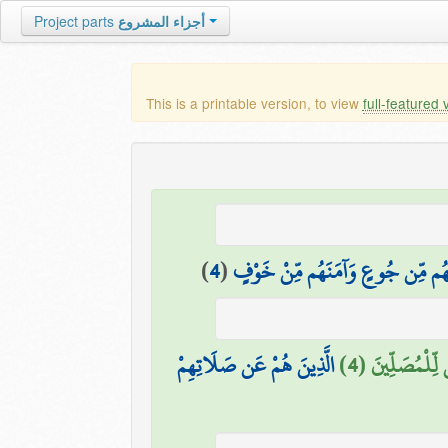
Project parts
أجزاء المشروع
This is a printable version, to view
full-featured 
)
4
(
َهُم مِّن جُوعٍ وَآمَنَهُم مِّنْ خَوْفٍ
ٌ لِّلْمُصَلِّينَ (4
الَّذِينَ هُمْ عَن صَلَاتِهِمْ