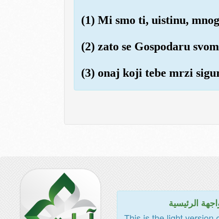
(1) Mi smo ti, uistinu, mno
(2) zato se Gospodaru svome
(3) onaj koji tebe mrzi sig
اجهة الرئيسية
This is the light version 