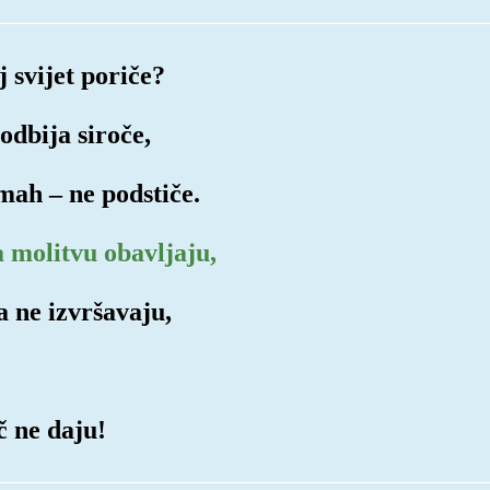
j svijet poriče?
 odbija siroče,
omah – ne podstiče.
a molitvu obavljaju,
a ne izvršavaju,
č ne daju!