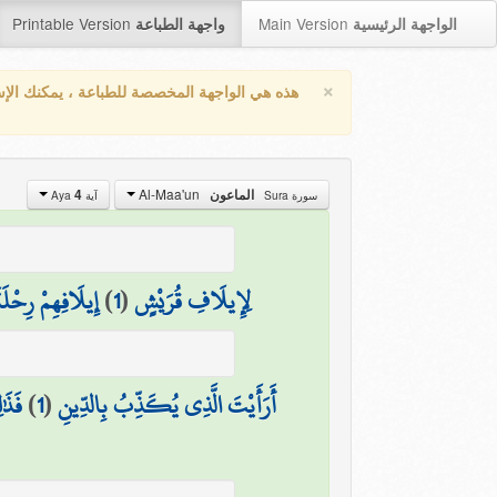
Printable Version
Main Version
الواجهة الرئيسية
واجهة الطباعة
×
هذه هي الواجهة المخصصة للطباعة ، يمكنك الإ
Al-Maa'un
4
الماعون
سورة Sura
آية Aya
إِيلَافِهِمْ رِحْلَ
)
1
(
لِإِيلَافِ قُرَيْشٍ
فَذَٰ
)
1
(
أَرَأَيْتَ الَّذِي يُكَذِّبُ بِالدِّينِ