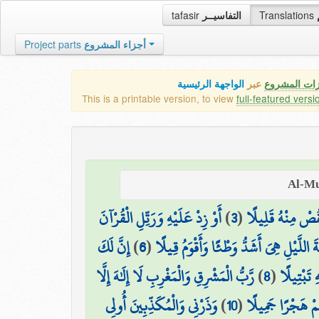
tafasir
التفاسيــر
Translations
Project parts
أجزاء المشروع
زات المشروع
عبر
الواجهة الرئيسية
This is a printable version, to view
full-featured versi
أَوْ زِدْ عَلَيْهِ وَرَتِّلِ الْقُرْآنَ
)
3
(
قُصْ مِنْهُ قَلِيلًا
إِنَّ لَكَ
)
6
(
ةَ اللَّيْلِ هِيَ أَشَدُّ وَطْئًا وَأَقْوَمُ قِيلًا
رَّبُّ الْمَشْرِقِ وَالْمَغْرِبِ لَا إِلَٰهَ إِلَّا
)
8
(
ِ تَبْتِيلًا
وَذَرْنِي وَالْمُكَذِّبِينَ أُولِي
)
10
(
ُمْ هَجْرًا جَمِيلًا