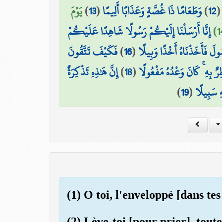
يَوْمَ
)
13
(
وَطَعَامًا ذَا غُصَّةٍ وَعَذَابًا أَلِيمًا
)
12
إِنَّا أَرْسَلْنَا إِلَيْكُمْ رَسُولًا شَاهِدًا عَلَيْكُمْ
فَكَيْفَ تَتَّقُونَ
)
16
(
ولَ فَأَخَذْنَاهُ أَخْذًا وَبِيلًا
إِنَّ هَٰذِهِ تَذْكِرَةٌ
)
18
(
رٌ بِهِ ۚ كَانَ وَعْدُهُ مَفْعُولًا
)
19
(
ۖ  سَبِيلًا
(1) O toi, l'enveloppé [dans te
(2) Lève-toi [pour prier], toute