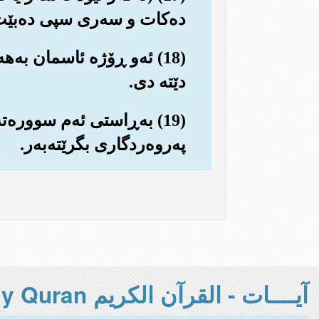
ده‌کات و سه‌ری سپی ده‌بێت
(18) ئه‌و ڕۆژه ئاسمان به‌ه
دێته دی.
(19) به‌ڕاستی ئه‌م سووره‌ت
په‌روه‌ردگاری بگرێته‌به‌ر.
آيــــات - القرآن الكريم Holy Quran -