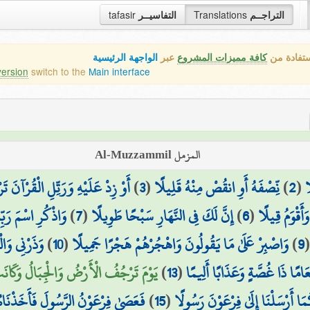
التراجــم
Translations
التفاسيــر
tafasir
ستفادة من
كافة مميزات المشروع
عبر
الواجهة الرئيسية
version
switch to the
Main interface
المزمل Al-Muzzammil
ا
(
2
)
نِّصْفَهُ أَوِ انقُصْ مِنْهُ قَلِيلًا
(
3
)
أَوْ زِدْ عَلَيْهِ وَرَتِّلِ الْقُرْآنَ تَر
َأَقْوَمُ قِيلًا
(
6
)
إِنَّ لَكَ فِي النَّهَارِ سَبْحًا طَوِيلًا
(
7
)
وَاذْكُرِ اسْمَ رَبِّك
9
)
وَاصْبِرْ عَلَىٰ مَا يَقُولُونَ وَاهْجُرْهُمْ هَجْرًا جَمِيلًا
(
10
)
وَذَرْنِي وَالْ
َامًا ذَا غُصَّةٍ وَعَذَابًا أَلِيمًا
(
13
)
يَوْمَ تَرْجُفُ الْأَرْضُ وَالْجِبَالُ وَكَانَتِ
أَرْسَلْنَا إِلَىٰ فِرْعَوْنَ رَسُولًا
(
15
)
فَعَصَىٰ فِرْعَوْنُ الرَّسُولَ فَأَخَذْنَاهُ