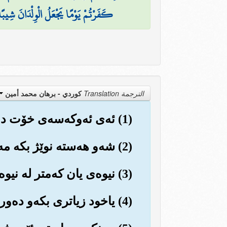
كَفَرْتُمْ يَوْمًا يَجْعَلُ الْوِلْدَانَ شِيبًا
الترجمة Translation
كوردي - برهان محمد أمين
(1) ئه‌ی ئه‌وکه‌سه‌ی خۆت داپۆشیووه‌، ئه‌ی محمد صلی الله علیه وسلم
(2) شه‌و هه‌سته نوێژ بکه مه‌گه‌ر که‌مێکی نه‌بێت.
(3) نیوه‌ی یان که‌متر له نیوه‌ی لێ که‌م بکه‌ره‌وه‌.
(4) یاخود زیاتری بکه‌و ده‌وری قورئان بکه‌ره‌وه به وردی و له‌سه‌رخۆ.