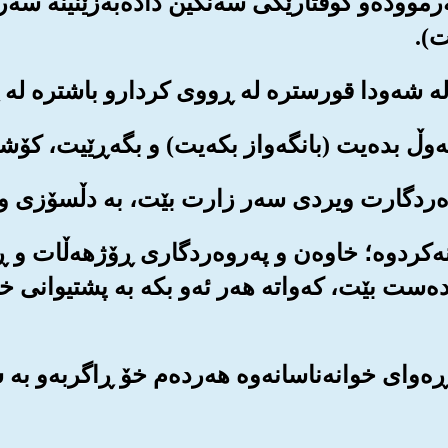
‌رمووده‌و گوفتارێکی سه‌نگین داده‌به‌زێنینه سه‌ر
ت).
انه‌کردوه‌؛ خاوه‌ن و په‌روه‌ردگاری ڕۆژهه‌ڵات و ڕ
‌ده‌ست بێت، که‌واته هه‌ر ئه‌و بکه به پشتیوانی خ
ی ناڕه‌وای خوانه‌ناسانه‌وه هه‌رده‌م خۆ ڕاگربه‌و 