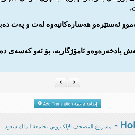
.
ه‌موو ئه‌ستێره‌و هه‌ساره‌کانیه‌وه له‌ت و په‌ت ده‌ب
ه‌ش یادخه‌ره‌وه‌و ئامۆژگاریه‌، بۆ ئه‌و که‌سه‌ی ده
إضافة ترجمة
Add Translation
مشروع المصحف الإلكتروني بجامعة الملك سعود