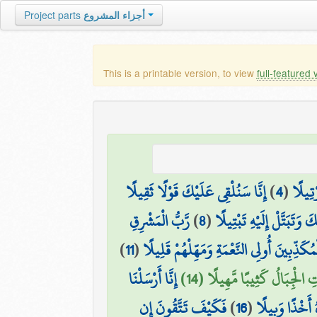
أجزاء المشروع
Project parts
This is a printable version, to view
full-featured 
ْتِيلًا
(
4
)
إِنَّا سَنُلْقِي عَلَيْكَ قَوْلًا ثَقِيلًا
َ وَتَبَتَّلْ إِلَيْهِ تَبْتِيلًا
(
8
)
رَّبُّ الْمَشْرِقِ
مُكَذِّبِينَ أُولِي النَّعْمَةِ وَمَهِّلْهُمْ قَلِيلًا
(
11
)
 الْجِبَالُ كَثِيبًا مَّهِيلًا (14)
إِنَّا أَرْسَلْنَا
 أَخْذًا وَبِيلًا
(
16
)
فَكَيْفَ تَتَّقُونَ إِن