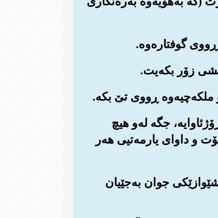
ت (که به‌هۆیه‌وه به‌ره‌نگاری
ۆژئاوایه‌، جگه له‌و هیچ
ۆت و داوای یارمه‌تیی هه‌ر
به شێوازێکی جوان به‌جێیان