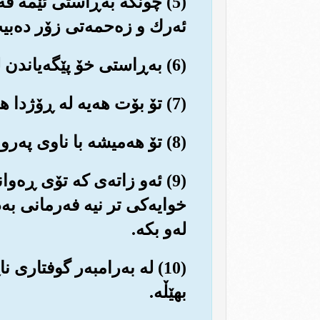
(5) چونکه به‌ڕاستی ئێمه فه
ئه‌رك و زه‌حمه‌تی زۆر ده‌بی
(6) به‌ڕاستی خۆ پێگه‌یاندن له شه‌ودا قورستره له ڕووی کردارو باشتره له ڕووی گوفتاره‌وه‌.
(7) تۆ بۆت هه‌یه له ڕۆژدا هه‌وڵ بده‌یت (بانگه‌واز بکه‌یت) و بگه‌ڕێیت، کۆششی زۆر بکه‌یت.
(8) تۆ هه‌میشه با ناوی په‌روه‌ردگارت ویردی سه‌ر زارت بێت، به دڵسۆزی و ملکه‌چیه‌وه ڕووی تێ بکه‌.
(9) ئه‌و زاته‌ی که تۆی ڕه‌و
خوایه‌کی تر نیه فه‌رمانی به
له‌و بکه‌.
(10) له به‌رامبه‌ر گوفتار
بهێڵه‌.