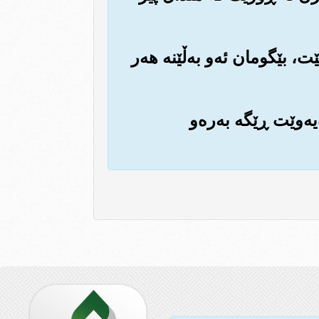
ێت، بێگومان ئه‌و به‌ڵێنه هه‌ر
‌یه‌وێت ڕێگه به‌ره‌و