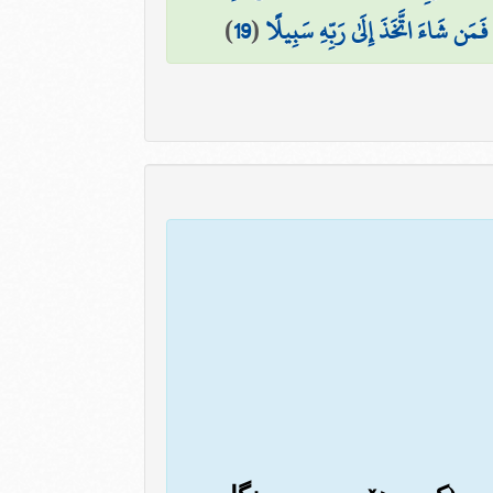
ۖ فَمَن شَاءَ اتَّخَذَ إِلَىٰ رَبِّهِ سَبِيلًا
(
19
)