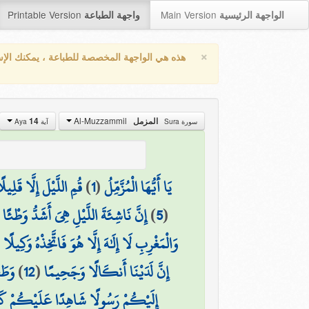
Printable Version
Main Version
الواجهة الرئيسية
واجهة الطباعة
×
هذه هي الواجهة المخصصة للطباعة ، يمكنك الإ
Al-Muzzammil
المزمل
14
سورة Sura
آية Aya
يَا أَيُّهَا الْمُزَّمِّلُ
(
1
)
قُمِ اللَّيْلَ إِلَّا قَلِيلً
(
5
)
إِنَّ نَاشِئَةَ اللَّيْلِ هِيَ أَشَدُّ وَطْئًا و
وَالْمَغْرِبِ لَا إِلَٰهَ إِلَّا هُوَ فَاتَّخِذْهُ وَكِيلًا
(
إِنَّ لَدَيْنَا أَنكَالًا وَجَحِيمًا
(
12
)
وَطَع
إِلَيْكُمْ رَسُولًا شَاهِدًا عَلَيْكُمْ كَمَا 