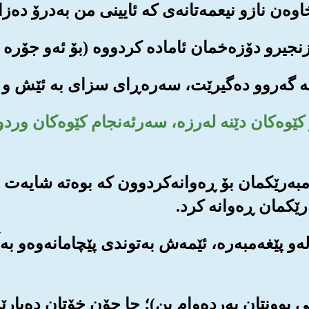
و کێوه‌کان دێنه له‌رزه‌، سه‌رئه‌نجام کێوه‌کان ور
ه‌مبه‌رێکمان بۆ ڕه‌وانه‌کردوون که بوه‌ته شایه‌ت 
رێکمان ڕه‌وانه کرد.
له‌و پێغه‌مبه‌ره‌، ئێمه‌ش به‌توندی پێچامانه‌وه‌و به
ر یاخی بوونتان به‌رده‌وام بن)؛ جا چۆن خۆتان ده‌پ