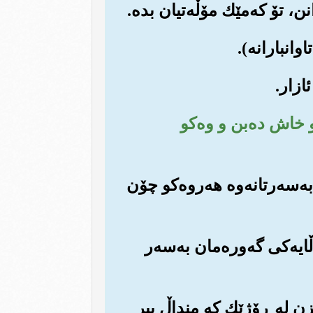
دو خاش ده‌بن و وه‌کو
به‌سه‌رتانه‌وه هه‌روه‌کو چۆن
‌ڵایه‌کی گه‌وره‌مان به‌سه‌ر
ارێزن له ڕۆژێك که منداڵ پیر