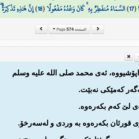
(
17
)
السَّمَاءُ مُنفَطِرٌ بِهِ ۚ كَانَ وَعْدُهُ مَفْعُولًا
(
18
)
إِنَّ هَٰذِهِ تَذْكِرَةٌ 
574
الصفحة Page