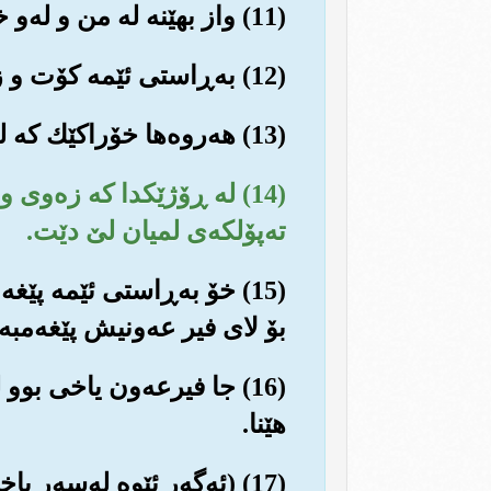
(11) واز بهێنه له من و له‌و خاوه‌ن نازو نیعمه‌تانه‌ی که ئایینی من به‌درۆ ده‌زانن، تۆ که‌مێك مۆڵه‌تیان بده‌.
(12) به‌ڕاستی ئێمه کۆت و زنجیرو دۆزه‌خمان ئاماده کردووه (بۆ ئه‌و جۆره تاوانبارانه‌).
(13) هه‌روه‌ها خۆراکێك که له گه‌روو ده‌گیرێت، سه‌ره‌ڕای سزای به ئێش و ئازار.
(14) له ڕۆژێکدا که زه‌وی 
ته‌پۆلکه‌ی لمیان لێ دێت.
(15) خۆ به‌ڕاستی ئێمه پێغ
بۆ لای فیر عه‌ونیش پێغه‌مبه‌
(16) جا فیرعه‌ون یاخی بوو 
هێنا.
(17) (ئه‌گه‌ر ئێوه له‌سه‌