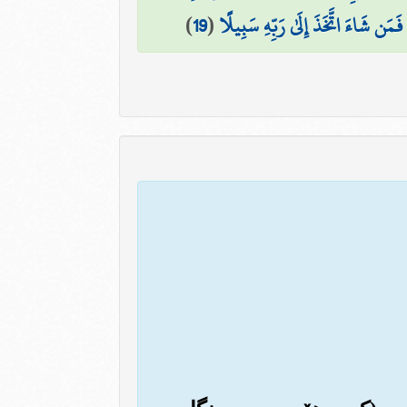
ۖ فَمَن شَاءَ اتَّخَذَ إِلَىٰ رَبِّهِ سَبِيلًا
(
19
)