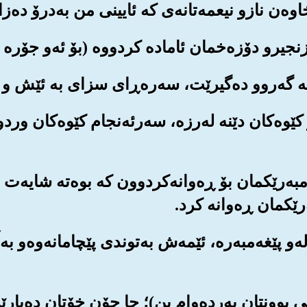
و کێوه‌کان دێنه له‌رزه‌، سه‌رئه‌نجام کێوه‌کان ور
ه‌مبه‌رێکمان بۆ ڕه‌وانه‌کردوون که بوه‌ته شایه‌ت 
رێکمان ڕه‌وانه کرد.
له‌و پێغه‌مبه‌ره‌، ئێمه‌ش به‌توندی پێچامانه‌وه‌و به
ر یاخی بوونتان به‌رده‌وام بن)؛ جا چۆن خۆتان ده‌پ