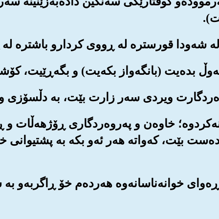
‌رمووده‌و گوفتارێکی سه‌نگین داده‌به‌زێنینه سه‌ر
ت).
انه‌کردوه‌؛ خاوه‌ن و په‌روه‌ردگاری ڕۆژهه‌ڵات و ڕ
‌ده‌ست بێت، که‌واته هه‌ر ئه‌و بکه به پشتیوانی خ
ی ناڕه‌وای خوانه‌ناسانه‌وه هه‌رده‌م خۆ ڕاگربه‌و 