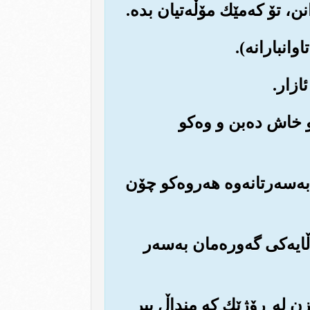
دو خاش ده‌بن و وه‌کو
به‌سه‌رتانه‌وه هه‌روه‌کو چۆن
‌ڵایه‌کی گه‌وره‌مان به‌سه‌ر
ارێزن له ڕۆژێك که منداڵ پیر