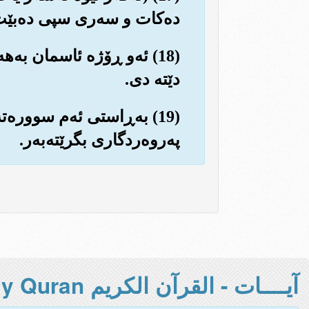
ده‌کات و سه‌ری سپی ده‌بێت
(18) ئه‌و ڕۆژه ئاسمان به‌ه
دێته دی.
(19) به‌ڕاستی ئه‌م سووره‌ت
په‌روه‌ردگاری بگرێته‌به‌ر.
آيــــات - القرآن الكريم Holy Quran -