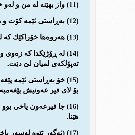
(11) واز بهێنه له من و له‌و خاوه‌ن نازو نیعمه‌تانه‌ی که ئایینی من به‌درۆ ده‌زانن، تۆ که‌مێك مۆڵه‌تیان بده‌.
(12) به‌ڕاستی ئێمه کۆت و زنجیرو دۆزه‌خمان ئاماده کردووه (بۆ ئه‌و جۆره تاوانبارانه‌).
(13) هه‌روه‌ها خۆراکێك که له گه‌روو ده‌گیرێت، سه‌ره‌ڕای سزای به ئێش و ئازار.
(14) له ڕۆژێکدا که زه‌وی 
ته‌پۆلکه‌ی لمیان لێ دێت.
(15) خۆ به‌ڕاستی ئێمه پێغ
بۆ لای فیر عه‌ونیش پێغه‌مبه‌
(16) جا فیرعه‌ون یاخی بوو 
هێنا.
(17) (ئه‌گه‌ر ئێوه له‌سه‌