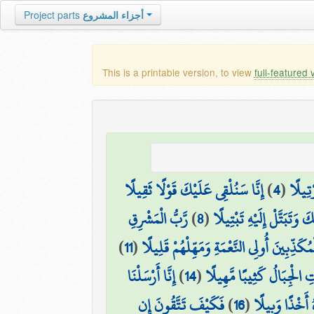
أجزاء المشروع
Project parts
This is a printable version, to view
full-featured 
ْتِيلًا
(
4
)
إِنَّا سَنُلْقِي عَلَيْكَ قَوْلًا ثَقِيلًا
َ وَتَبَتَّلْ إِلَيْهِ تَبْتِيلًا
(
8
)
رَّبُّ الْمَشْرِقِ
مُكَذِّبِينَ أُولِي النَّعْمَةِ وَمَهِّلْهُمْ قَلِيلًا
(
11
)
ِ الْجِبَالُ كَثِيبًا مَّهِيلًا
(
14
)
إِنَّا أَرْسَلْنَا
 أَخْذًا وَبِيلًا
(
16
)
فَكَيْفَ تَتَّقُونَ إِن