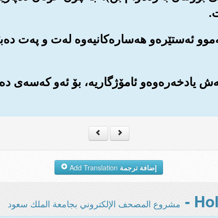
.
ه‌موو ئه‌ستێره‌و هه‌ساره‌کانیه‌وه له‌ت و په‌ت ده‌ب
ه‌ش یادخه‌ره‌وه‌و ئامۆژگاریه‌، بۆ ئه‌و که‌سه‌ی ده
إضافة ترجمة
Add Translation
مشروع المصحف الإلكتروني بجامعة الملك سعود