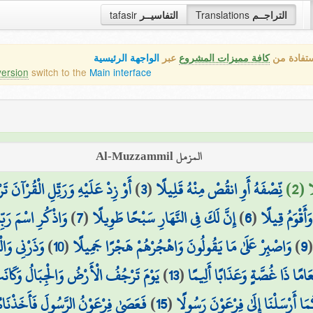
التراجــم
Translations
التفاسيــر
tafasir
ستفادة من
كافة مميزات المشروع
عبر
الواجهة الرئيسية
version
switch to the
Main interface
المزمل Al-Muzzammil
 (2)
نِّصْفَهُ أَوِ انقُصْ مِنْهُ قَلِيلًا
(
3
)
أَوْ زِدْ عَلَيْهِ وَرَتِّلِ الْقُرْآنَ تَر
َأَقْوَمُ قِيلًا
(
6
)
إِنَّ لَكَ فِي النَّهَارِ سَبْحًا طَوِيلًا
(
7
)
وَاذْكُرِ اسْمَ رَبِّك
9
)
وَاصْبِرْ عَلَىٰ مَا يَقُولُونَ وَاهْجُرْهُمْ هَجْرًا جَمِيلًا
(
10
)
وَذَرْنِي وَالْ
َامًا ذَا غُصَّةٍ وَعَذَابًا أَلِيمًا
(
13
)
يَوْمَ تَرْجُفُ الْأَرْضُ وَالْجِبَالُ وَكَانَت
أَرْسَلْنَا إِلَىٰ فِرْعَوْنَ رَسُولًا
(
15
)
فَعَصَىٰ فِرْعَوْنُ الرَّسُولَ فَأَخَذْنَاهُ