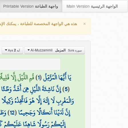
Printable Version
Main Version
الواجهة الرئيسية
واجهة الطباعة
×
هذه هي الواجهة المخصصة للطباعة ، يمكنك الإ
Al-Muzzammil
المزمل
2
سورة Sura
آية Aya
يَا أَيُّهَا الْمُزَّمِّلُ
(
1
)
قُمِ اللَّيْلَ إِلَّا قَلِيلًا
(
5
)
إِنَّ نَاشِئَةَ اللَّيْلِ هِيَ أَشَدُّ وَطْئًا و
وَالْمَغْرِبِ لَا إِلَٰهَ إِلَّا هُوَ فَاتَّخِذْهُ وَكِيلًا
(
إِنَّ لَدَيْنَا أَنكَالًا وَجَحِيمًا
(
12
)
وَطَع
إِلَيْكُمْ رَسُولًا شَاهِدًا عَلَيْكُمْ كَمَا 