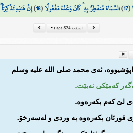
(
17
)
السَّمَاءُ مُنفَطِرٌ بِهِ ۚ كَانَ وَعْدُهُ مَفْعُولًا
(
18
)
إِنَّ هَٰذِهِ تَذْكِرَةٌ 
574
الصفحة Page