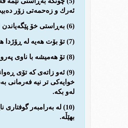
(5) چونکه به‌ڕاستی ئێمه فه
ئه‌رك و زه‌حمه‌تی زۆر ده‌بی
(6) به‌ڕاستی خۆ پێگه‌یاندن له شه‌ودا قورستره له ڕووی کردارو باشتره له ڕووی گوفتاره‌وه‌.
(7) تۆ بۆت هه‌یه له ڕۆژدا هه‌وڵ بده‌یت (بانگه‌واز بکه‌یت) و بگه‌ڕێیت، کۆششی زۆر بکه‌یت.
(8) تۆ هه‌میشه با ناوی په‌روه‌ردگارت ویردی سه‌ر زارت بێت، به دڵسۆزی و ملکه‌چیه‌وه ڕووی تێ بکه‌.
(9) ئه‌و زاته‌ی که تۆی ڕه‌و
خوایه‌کی تر نیه فه‌رمانی به
له‌و بکه‌.
(10) له به‌رامبه‌ر گوفتار
بهێڵه‌.