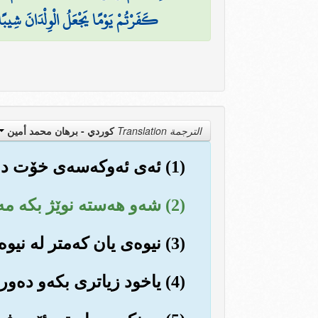
كَفَرْتُمْ يَوْمًا يَجْعَلُ الْوِلْدَانَ شِيبًا
الترجمة Translation
كوردي - برهان محمد أمين
(1) ئه‌ی ئه‌وکه‌سه‌ی خۆت داپۆشیووه‌، ئه‌ی محمد صلی الله علیه وسلم
(2) شه‌و هه‌سته نوێژ بکه مه‌گه‌ر که‌مێکی نه‌بێت.
(3) نیوه‌ی یان که‌متر له نیوه‌ی لێ که‌م بکه‌ره‌وه‌.
(4) یاخود زیاتری بکه‌و ده‌وری قورئان بکه‌ره‌وه به وردی و له‌سه‌رخۆ.