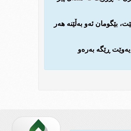
ێت، بێگومان ئه‌و به‌ڵێنه هه‌ر
‌یه‌وێت ڕێگه به‌ره‌و