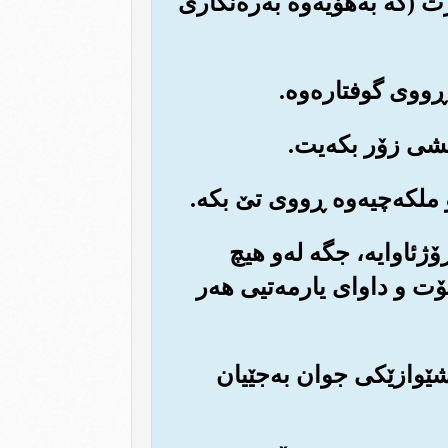
ت (که به‌هۆیه‌وه به‌ره‌نگاری
ۆژئاوایه‌، جگه له‌و هیچ
ۆت و داوای یارمه‌تیی هه‌ر
به شێوازێکی جوان به‌جێیان