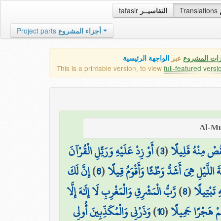
tafasir
التفاسيــر
Translations
Project parts
أجزاء المشروع
زات المشروع
عبر
الواجهة الرئيسية
This is a printable version, to view
full-featured versi
أَوْ زِدْ عَلَيْهِ وَرَتِّلِ الْقُرْآنَ
)
3
(
قُصْ مِنْهُ قَلِيلًا
إِنَّ لَكَ
)
6
(
ةَ اللَّيْلِ هِيَ أَشَدُّ وَطْئًا وَأَقْوَمُ قِيلًا
رَّبُّ الْمَشْرِقِ وَالْمَغْرِبِ لَا إِلَٰهَ إِلَّا
)
8
(
ِ تَبْتِيلًا
وَذَرْنِي وَالْمُكَذِّبِينَ أُولِي
)
10
(
ُمْ هَجْرًا جَمِيلًا