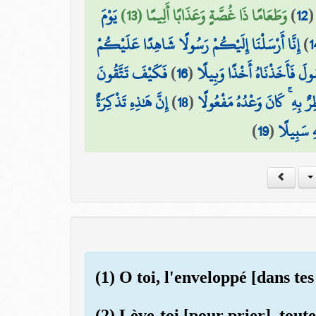
يَوْمَ
وَطَعَامًا ذَا غُصَّةٍ وَعَذَابًا أَلِيمًا (13)
)
12
إِنَّا أَرْسَلْنَا إِلَيْكُمْ رَسُولًا شَاهِدًا عَلَيْكُمْ
)
1
فَكَيْفَ تَتَّقُونَ
)
16
(
ولَ فَأَخَذْنَاهُ أَخْذًا وَبِيلًا
إِنَّ هَٰذِهِ تَذْكِرَةٌ
)
18
(
رٌ بِهِ ۚ كَانَ وَعْدُهُ مَفْعُولًا
)
19
(
ۖ  سَبِيلًا
(1) O toi, l'enveloppé [dans te
(2) Lève-toi [pour prier], toute