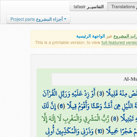
tafasir
التفاسيــر
Translations
Project parts
أجزاء المشروع
زات المشروع
عبر
الواجهة الرئيسية
This is a printable version, to view
full-featured versi
أَوْ زِدْ عَلَيْهِ وَرَتِّلِ الْقُرْآنَ
)
3
(
قُصْ مِنْهُ قَلِيلًا
إِنَّ لَكَ
)
6
(
ةَ اللَّيْلِ هِيَ أَشَدُّ وَطْئًا وَأَقْوَمُ قِيلًا
رَّبُّ الْمَشْرِقِ وَالْمَغْرِبِ لَا إِلَٰهَ إِلَّا
)
8
(
ِ تَبْتِيلًا
وَذَرْنِي وَالْمُكَذِّبِينَ أُولِي
)
10
(
ُمْ هَجْرًا جَمِيلًا