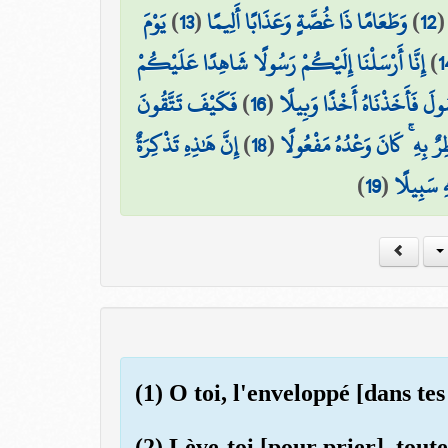
يَوْمَ
)
13
(
وَطَعَامًا ذَا غُصَّةٍ وَعَذَابًا أَلِيمًا
)
12
إِنَّا أَرْسَلْنَا إِلَيْكُمْ رَسُولًا شَاهِدًا عَلَيْكُمْ
)
1
فَكَيْفَ تَتَّقُونَ
)
16
(
ولَ فَأَخَذْنَاهُ أَخْذًا وَبِيلًا
إِنَّ هَٰذِهِ تَذْكِرَةٌ
)
18
(
رٌ بِهِ ۚ كَانَ وَعْدُهُ مَفْعُولًا
)
19
(
ۖ  سَبِيلًا
(1) O toi, l'enveloppé [dans te
(2) Lève-toi [pour prier], toute