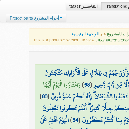
tafasir
التفاسيــر
Translations
Project parts
أجزاء المشروع
زات المشروع
عبر
الواجهة الرئيسية
This is a printable version, to view
full-featured versi
َأَزْوَاجُهُمْ فِي ظِلَالٍ عَلَى الْأَرَائِكِ مُتَّكِئُونَ
وَامْتَازُوا الْيَوْمَ أَيُّهَا
)
58
(
ْلًا مِّن رَّبٍّ رَّحِيمٍ
)
60
(
۞ عْبُدُوا الشَّيْطَانَ ۖ إِنَّهُ لَكُمْ عَدُوٌّ مُّبِينٌ
 مِنكُمْ جِبِلًّا كَثِيرًا ۖ أَفَلَمْ تَكُونُوا تَعْقِلُونَ
الْيَوْمَ نَخْتِمُ عَلَىٰ
)
64
(
َوْمَ بِمَا كُنتُمْ تَكْفُرُونَ