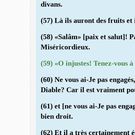
divans.
(57) Là ils auront des fruits et
(58) «Salâm» [paix et salut]! 
Miséricordieux.
(59) «O injustes! Tenez-vous à 
(60) Ne vous ai-Je pas engagés
Diable? Car il est vraiment p
(61) et [ne vous ai-Je pas eng
bien droit.
(62) Et il a très certainement