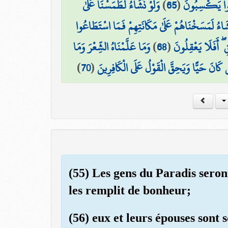
وَلَوْ نَشَاءُ لَطَمَسْنَا عَلَىٰ
)
65
(
انُوا يَكْسِبُونَ
َشَاءُ لَمَسَخْنَاهُمْ عَلَىٰ مَكَانَتِهِمْ فَمَا اسْتَطَاعُوا
وَمَا عَلَّمْنَاهُ الشِّعْرَ وَمَا
)
68
(
ِ ۖ أَفَلَا يَعْقِلُونَ
)
70
(
ن كَانَ حَيًّا وَيَحِقَّ الْقَوْلُ عَلَى الْكَافِرِينَ
(55) Les gens du Paradis seron
les remplit de bonheur;
(56) eux et leurs épouses sont 