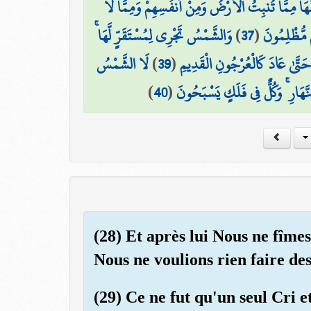
هَا مِمَّا تُنبِتُ الْأَرْضُ وَمِنْ أَنفُسِهِمْ وَمِمَّا لَا
وَالشَّمْسُ تَجْرِي لِمُسْتَقَرٍّ لَّهَا ۚ
)
37
(
ُم مُّظْلِمُونَ
لَا الشَّمْسُ
)
39
(
َ حَتَّىٰ عَادَ كَالْعُرْجُونِ الْقَدِيمِ
)
40
(
نَّهَارِ ۚ وَكُلٌّ فِي فَلَكٍ يَسْبَحُونَ
(28) Et après lui Nous ne fîme
Nous ne voulions rien faire de
(29) Ce ne fut qu'un seul Cri et