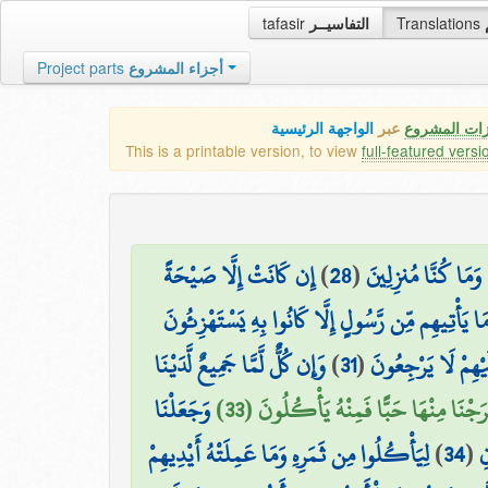
tafasir
التفاسيــر
Translations
Project parts
أجزاء المشروع
زات المشروع
عبر
الواجهة الرئيسية
This is a printable version, to view
full-featured versi
إِن كَانَتْ إِلَّا صَيْحَةً
)
28
(
۞ مَا كُنَّا مُنزِلِينَ
مَا يَأْتِيهِم مِّن رَّسُولٍ إِلَّا كَانُوا بِهِ يَسْتَهْزِئُونَ
وَإِن كُلٌّ لَّمَّا جَمِيعٌ لَّدَيْنَا
)
31
(
َيْهِمْ لَا يَرْجِعُونَ
خْرَجْنَا مِنْهَا حَبًّا فَمِنْهُ يَأْكُلُونَ (33
وَجَعَلْنَا
لِيَأْكُلُوا مِن ثَمَرِهِ وَمَا عَمِلَتْهُ أَيْدِيهِمْ
)
34
(
ِ