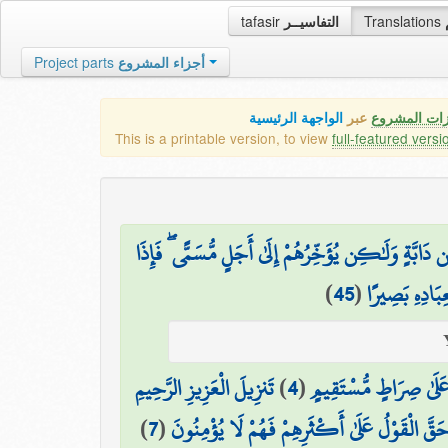
tafasir
التفاسيــر
Translations
Project parts
أجزاء المشروع
زات المشروع
عبر
الواجهة الرئيسية
This is a printable version, to view
full-featured versi
 دَابَّةٍ وَلَٰكِن يُؤَخِّرُهُمْ إِلَىٰ أَجَلٍ مُّسَمًّى ۖ فَإِذَا
)
45
(
ِبَادِهِ بَصِيرًا
تَنزِيلَ الْعَزِيزِ الرَّحِيمِ
)
4
(
َلَىٰ صِرَاطٍ مُّسْتَقِيمٍ
)
7
(
حَقَّ الْقَوْلُ عَلَىٰ أَكْثَرِهِمْ فَهُمْ لَا يُؤْمِنُونَ