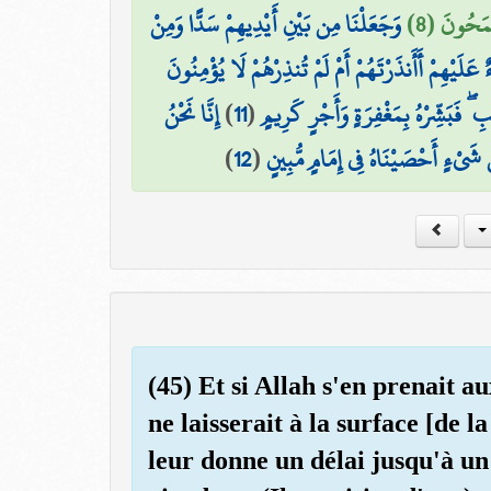
قْمَحُونَ (8
وَجَعَلْنَا مِن بَيْنِ أَيْدِيهِمْ سَدًّا وَمِنْ
ٌ عَلَيْهِمْ أَأَنذَرْتَهُمْ أَمْ لَمْ تُنذِرْهُمْ لَا يُؤْمِنُونَ
إِنَّا نَحْنُ
)
11
(
بِ ۖ فَبَشِّرْهُ بِمَغْفِرَةٍ وَأَجْرٍ كَرِيمٍ
)
12
(
َ شَيْءٍ أَحْصَيْنَاهُ فِي إِمَامٍ مُّبِينٍ
(45) Et si Allah s'en prenait au
ne laisserait à la surface [de l
leur donne un délai jusqu'à un