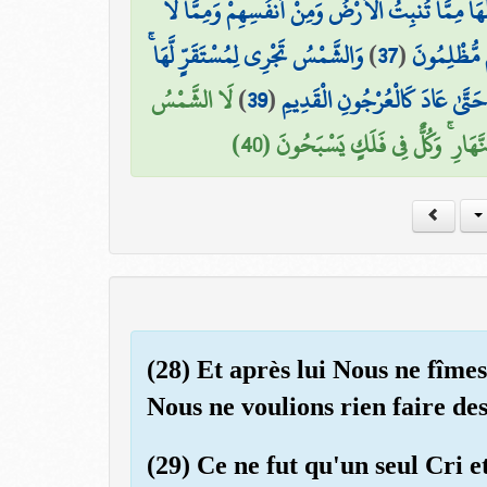
هَا مِمَّا تُنبِتُ الْأَرْضُ وَمِنْ أَنفُسِهِمْ وَمِمَّا لَا
وَالشَّمْسُ تَجْرِي لِمُسْتَقَرٍّ لَّهَا ۚ
)
37
(
ُم مُّظْلِمُونَ
لَا الشَّمْسُ
)
39
(
َ حَتَّىٰ عَادَ كَالْعُرْجُونِ الْقَدِيمِ
نَّهَارِ ۚ وَكُلٌّ فِي فَلَكٍ يَسْبَحُونَ (40
(28) Et après lui Nous ne fîme
Nous ne voulions rien faire de
(29) Ce ne fut qu'un seul Cri et