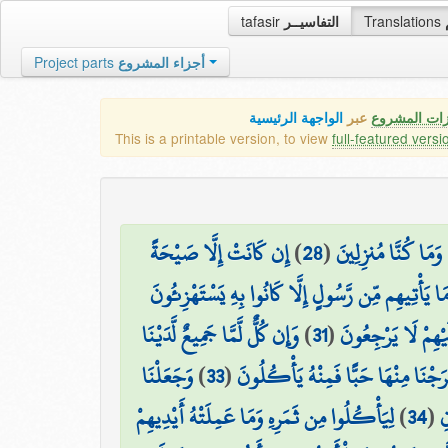
tafasir
التفاسيــر
Translations
Project parts
أجزاء المشروع
زات المشروع
عبر
الواجهة الرئيسية
This is a printable version, to view
full-featured versi
إِن كَانَتْ إِلَّا صَيْحَةً
)
28
(
۞ مَا كُنَّا مُنزِلِينَ
مَا يَأْتِيهِم مِّن رَّسُولٍ إِلَّا كَانُوا بِهِ يَسْتَهْزِئُونَ
وَإِن كُلٌّ لَّمَّا جَمِيعٌ لَّدَيْنَا
)
31
(
َيْهِمْ لَا يَرْجِعُونَ
وَجَعَلْنَا
)
33
(
خْرَجْنَا مِنْهَا حَبًّا فَمِنْهُ يَأْكُلُونَ
لِيَأْكُلُوا مِن ثَمَرِهِ وَمَا عَمِلَتْهُ أَيْدِيهِمْ
)
34
(
ِ