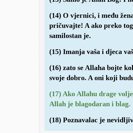
(14) O vjernici, i među žen
pričuvajte! A ako preko toga
samilostan je.
(15) Imanja vaša i djeca va
(16) zato se Allaha bojte ko
svoje dobro. A oni koji budu
(17) Ako Allahu drage volje
Allah je blagodaran i blag.
(18) Poznavalac je nevidljivo