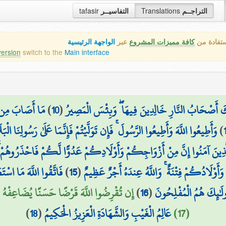
tafasir
التفاسيــر
Translations
التراجــم
ستفادة من
كافة مميزات المشروع
عبر
الواجهة الرئيسية
version
switch to the
Main interface
مَا أَصَابَ مِن مُّ
)
10
(
ئِكَ أَصْحَابُ النَّارِ خَالِدِينَ فِيهَا ۖ وَبِئْسَ الْمَصِيرُ
وَأَطِيعُوا اللَّهَ وَأَطِيعُوا الرَّسُولَ ۚ فَإِن تَوَلَّيْتُمْ فَإِنَّمَا عَلَىٰ رَسُولِنَا الْبَ
)
الَّذِينَ آمَنُوا إِنَّ مِنْ أَزْوَاجِكُمْ وَأَوْلَادِكُمْ عَدُوًّا لَّكُمْ فَاحْذَرُوهُمْ ۚ
فَاتَّقُوا اللَّهَ مَا اسْت
)
15
(
 وَأَوْلَادُكُمْ فِتْنَةٌ ۚ وَاللَّهُ عِندَهُ أَجْرٌ عَظِيمٌ
إِن تُقْرِضُوا اللَّهَ قَرْضًا حَسَنًا يُضَاعِفْهُ ل
)
16
(
لَٰئِكَ هُمُ الْمُفْلِحُونَ
)
18
(
عَالِمُ الْغَيْبِ وَالشَّهَادَةِ الْعَزِيزُ الْحَكِيمُ
(17)