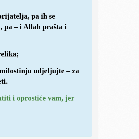
ijatelja, pa ih se
 pa – i Allah prašta i
velika;
 milostinju udjeljujte – za
ti.
iti i oprostiće vam, jer