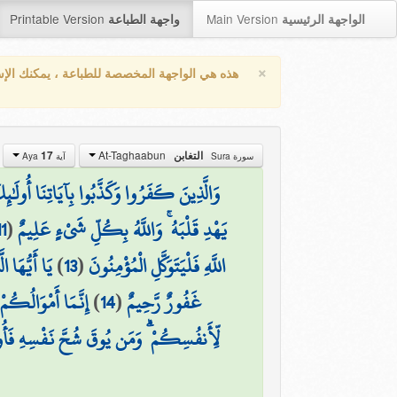
Printable Version
Main Version
الواجهة الرئيسية
واجهة الطباعة
×
هذه هي الواجهة المخصصة للطباعة ، يمكنك الإ
At-Taghaabun
17
التغابن
سورة Sura
آية Aya
وَالَّذِينَ كَفَرُوا وَكَذَّبُوا بِآيَاتِنَا أُولَٰ
11
(
يَهْدِ قَلْبَهُ ۚ وَاللَّهُ بِكُلِّ شَيْءٍ عَلِيمٌ
يَا أَيُّهَا 
)
13
(
اللَّهِ فَلْيَتَوَكَّلِ الْمُؤْمِنُونَ
إِنَّمَا أَمْوَالُكُمْ
)
14
(
غَفُورٌ رَّحِيمٌ
لِّأَنفُسِكُمْ ۗ وَمَن يُوقَ شُحَّ نَفْسِهِ فَأُو