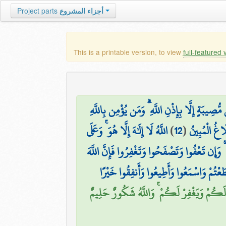
Project parts
أجزاء المشروع
This is a printable version, to view
full-featured 
صِيبَةٍ إِلَّا بِإِذْنِ اللَّهِ ۗ وَمَن يُؤْمِن بِاللَّهِ
اللَّهُ لَا إِلَٰهَ إِلَّا هُوَ ۚ وَعَلَى
)
12
(
لَاغُ الْمُبِينُ
 وَإِن تَعْفُوا وَتَصْفَحُوا وَتَغْفِرُوا فَإِنَّ اللَّهَ
َطَعْتُمْ وَاسْمَعُوا وَأَطِيعُوا وَأَنفِقُوا خَيْرًا
َكُمْ وَيَغْفِرْ لَكُمْ ۚ وَاللَّهُ شَكُورٌ حَلِيمٌ