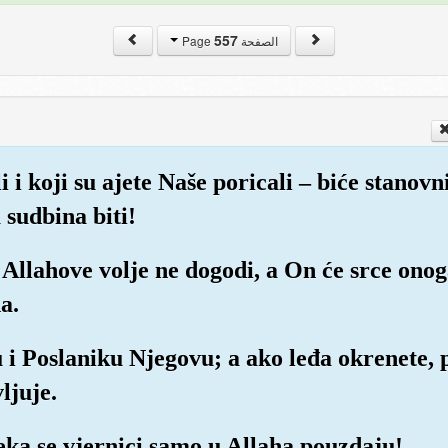
557
الصفحة Page
i i koji su ajete Naše poricali – biće stanovni
 sudbina biti!
 Allahove volje ne dogodi, a On će srce onog
a.
u i Poslaniku Njegovu; a ako leđa okrenete, 
ljuje.
eka se vjernici samo u Allaha pouzdaju!