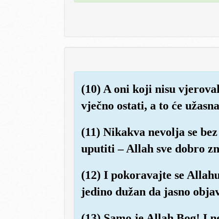
(10) A oni koji nisu vjeroval
vječno ostati, a to će užasna
(11) Nikakva nevolja se bez
uputiti – Allah sve dobro zn
(12) I pokoravajte se Allah
jedino dužan da jasno objav
(13) Samo je Allah Bog! I n