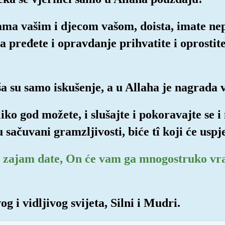
ama vašim i djecom vašom, doista, imate nepr
 pređete i opravdanje prihvatite i oprostite,
ša su samo iskušenje, a u Allaha je nagrada 
liko god možete, i slušajte i pokoravajte se i
 sačuvani gramzljivosti, biće tî koji će uspje
 zajam date, On će vam ga mnogostruko vrat
g i vidljivog svijeta, Silni i Mudri.