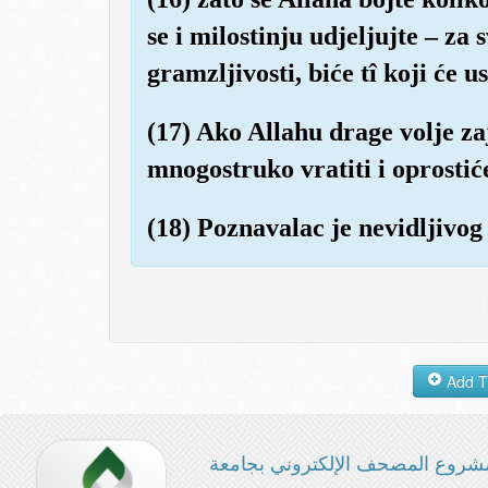
se i milostinju udjeljujte – za
gramzljivosti, biće tî koji će us
(17) Ako Allahu drage volje z
mnogostruko vratiti i oprostić
(18) Poznavalac je nevidljivog i
شروع المصحف الإلكتروني بجامعة