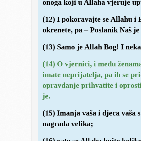
onoga koji u Allaha vjeruje up
(12) I pokoravajte se Allahu i
okrenete, pa – Poslanik Naš je
(13) Samo je Allah Bog! I neka
(14) O vjernici, i među ženam
imate neprijatelja, pa ih se pr
opravdanje prihvatite i oprosti
je.
(15) Imanja vaša i djeca vaša s
nagrada velika;
(16) zato se Allaha bojte kolik