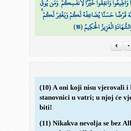
ُوا وَأَطِيعُوا وَأَنفِقُوا خَيْرًا لِّأَنفُسِكُمْ ۗ وَمَن يُوقَ
لَّهَ قَرْضًا حَسَنًا يُضَاعِفْهُ لَكُمْ وَيَغْفِرْ لَكُمْ
)
18
(
الشَّهَادَةِ الْعَزِيزُ الْحَكِيمُ
(10) A oni koji nisu vjerovali i
stanovnici u vatri; u njoj će v
biti!
(11) Nikakva nevolja se bez Al