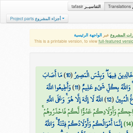
tafasir
التفاسيــر
Translations
Project parts
أجزاء المشروع
زات المشروع
عبر
الواجهة الرئيسية
This is a printable version, to view
full-featured versi
مَا أَصَابَ
)
10
(
خَالِدِينَ فِيهَا ۖ وَبِئْسَ الْمَصِيرُ
وَأَطِيعُوا اللَّهَ
)
11
(
هُ ۚ وَاللَّهُ بِكُلِّ شَيْءٍ عَلِيمٌ
اللَّهُ لَا إِلَٰهَ إِلَّا هُوَ ۚ وَعَلَى اللَّهِ
)
12
(
غُ الْمُبِينُ
ْ أَزْوَاجِكُمْ وَأَوْلَادِكُمْ عَدُوًّا لَّكُمْ فَاحْذَرُوهُمْ
1
إِنَّمَا أَمْوَالُكُمْ وَأَوْلَادُكُمْ فِتْنَةٌ ۚ وَاللَّهُ