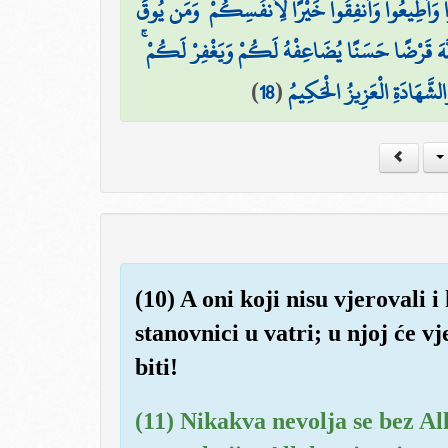
ُوا وَأَطِيعُوا وَأَنفِقُوا خَيْرًا لِّأَنفُسِكُمْ ۗ وَمَن يُوقَ
لَّهَ قَرْضًا حَسَنًا يُضَاعِفْهُ لَكُمْ وَيَغْفِرْ لَكُمْ
)
18
(
الشَّهَادَةِ الْعَزِيزُ الْحَكِيمُ
(10) A oni koji nisu vjerovali i
stanovnici u vatri; u njoj će v
biti!
(11) Nikakva nevolja se bez Al