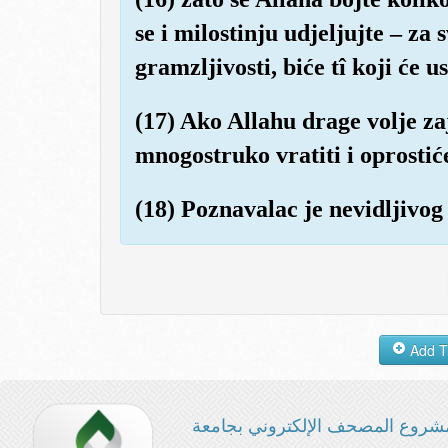
se i milostinju udjeljujte – za
gramzljivosti, biće tî koji će us
(17) Ako Allahu drage volje z
mnogostruko vratiti i oprostić
(18) Poznavalac je nevidljivog i
شروع المصحف الإلكتروني بجامعة