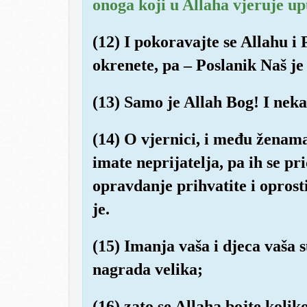
onoga koji u Allaha vjeruje up
(12) I pokoravajte se Allahu i
okrenete, pa – Poslanik Naš je
(13) Samo je Allah Bog! I neka
(14) O vjernici, i među ženam
imate neprijatelja, pa ih se pr
opravdanje prihvatite i oprosti
je.
(15) Imanja vaša i djeca vaša s
nagrada velika;
(16) zato se Allaha bojte kolik