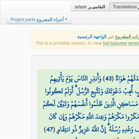
tafasir
التفاسيــر
Translations
Project parts
أجزاء المشروع
زات المشروع
عبر
الواجهة الرئيسية
This is a printable version, to view
full-featured versi
وَأَنذِرِ النَّاسَ يَوْمَ يَأْتِيهِمُ
)
43
(
ِدَتُهُمْ هَوَاءٌ
بٍ نُّجِبْ دَعْوَتَكَ وَنَتَّبِعِ الرُّسُلَ ۗ أَوَلَمْ تَكُونُوا
مَسَاكِنِ الَّذِينَ ظَلَمُوا أَنفُسَهُمْ وَتَبَيَّنَ لَكُمْ
مَكَرُوا مَكْرَهُمْ وَعِندَ اللَّهِ مَكْرُهُمْ وَإِن كَانَ
)
47
(
فَ وَعْدِهِ رُسُلَهُ ۗ إِنَّ اللَّهَ عَزِيزٌ ذُو انتِقَامٍ