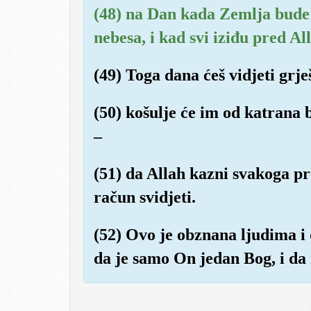
(48) na Dan kada Zemlja bude
nebesa, i kad svi iziđu pred A
(49) Toga dana ćeš vidjeti grj
(50) košulje će im od katrana b
–
(51) da Allah kazni svakoga pr
račun svidjeti.
(52) Ovo je obznana ljudima i
da je samo On jedan Bog, i d