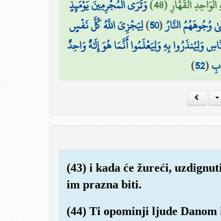
لْوَاحِدِ الْقَهَّارِ (48
وَتَرَى الْمُجْرِمِينَ يَوْمَئِذٍ
لِيَجْزِيَ اللَّهُ كُلَّ نَفْسٍ
)
50
(
ٰ وُجُوهَهُمُ النَّارُ
َاسِ وَلِيُنذَرُوا بِهِ وَلِيَعْلَمُوا أَنَّمَا هُوَ إِلَٰهٌ وَاحِدٌ
)
52
(
َابِ
(43) i kada će žureći, uzdignut
im prazna biti.
(44) Ti opominji ljude Danom 