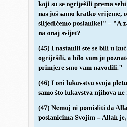
koji su se ogriješili prema seb
nas još samo kratko vrijeme,
slijedićemo poslanike!" – "A za
na onaj svijet?
(45) I nastanili ste se bili u k
ogriješili, a bilo vam je pozna
primjere smo vam navodili."
(46) I oni lukavstva svoja plet
samo što lukavstva njihova ne
(47) Nemoj ni pomisliti da All
poslanicima Svojim – Allah je, u