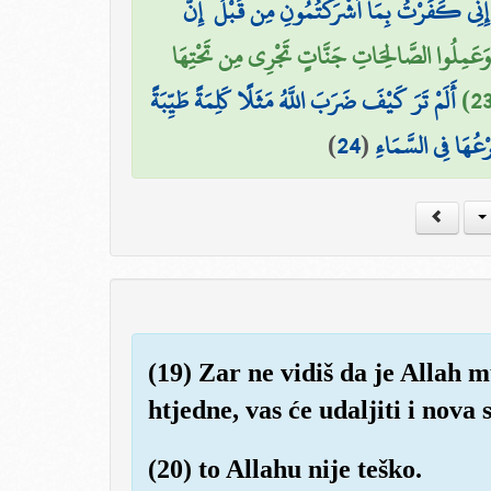
ِنِّي كَفَرْتُ بِمَا أَشْرَكْتُمُونِ مِن قَبْلُ ۗ إِنَّ
ا وَعَمِلُوا الصَّالِحَاتِ جَنَّاتٍ تَجْرِي مِن تَحْتِهَا
أَلَمْ تَرَ كَيْفَ ضَرَبَ اللَّهُ مَثَلًا كَلِمَةً طَيِّبَةً
)
24
(
ْعُهَا فِي السَّمَاءِ
(19) Zar ne vidiš da je Allah 
htjedne, vas će udaljiti i nova 
(20) to Allahu nije teško.