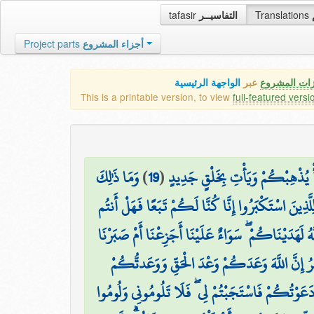
tafasir
التفاسيــر
Translations
Project parts
أجزاء المشروع
زات المشروع
عبر
الواجهة الرئيسية
This is a printable version, to view
full-featured versi
وَمَا ذَٰلِكَ
)
19
(
شَأْ يُذْهِبْكُمْ وَيَأْتِ بِخَلْقٍ جَدِيدٍ
ِلَّذِينَ اسْتَكْبَرُوا إِنَّا كُنَّا لَكُمْ تَبَعًا فَهَلْ أَنتُم
هُ لَهَدَيْنَاكُمْ ۖ سَوَاءٌ عَلَيْنَا أَجَزِعْنَا أَمْ صَبَرْنَا
ْرُ إِنَّ اللَّهَ وَعَدَكُمْ وَعْدَ الْحَقِّ وَوَعَدتُّكُمْ
عَوْتُكُمْ فَاسْتَجَبْتُمْ لِي ۖ فَلَا تَلُومُونِي وَلُومُوا