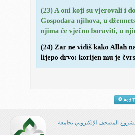
(23) A oni koji su vjerovali i d
Gospodara njihova, u džennetsk
njima će vječno boraviti, u nj
(24) Zar ne vidiš kako Allah n
lijepo drvo: korijen mu je čvr
شروع المصحف الإلكتروني بجامعة