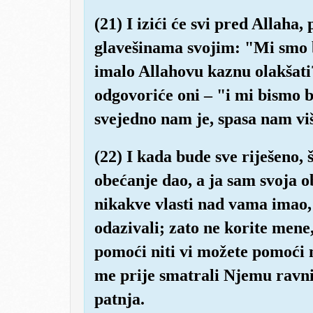
(21) I izići će svi pred Allaha, 
glavešinama svojim: "Mi smo bi
imalo Allahovu kaznu olakšati
odgovoriće oni – "i mi bismo bili
svejedno nam je, spasa nam viš
(22) I kada bude sve riješeno, 
obećanje dao, a ja sam svoja ob
nikakve vlasti nad vama imao, 
odazivali; zato ne korite mene
pomoći niti vi možete pomoći m
me prije smatrali Njemu ravn
patnja.