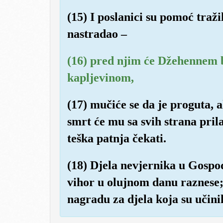
(15) I poslanici su pomoć tražil
nastradao –
(16) pred njim će Džehennem bi
kapljevinom,
(17) mučiće se da je proguta, a
smrt će mu sa svih strana prila
teška patnja čekati.
(18) Djela nevjernika u Gospo
vihor u olujnom danu raznese;
nagradu za djela koja su učinili