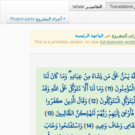
tafasir
التفاسيــر
Translations
Project parts
أجزاء المشروع
زات المشروع
عبر
الواجهة الرئيسية
This is a printable version, to view
full-featured versi
َهَ يَمُنُّ عَلَىٰ مَن يَشَاءُ مِنْ عِبَادِهِ ۖ وَمَا كَانَ لَنَا
وَمَا لَنَا أَلَّا نَتَوَكَّلَ عَلَى اللَّهِ وَقَدْ
)
11
(
 الْمُؤْمِنُونَ
وَقَالَ الَّذِينَ كَفَرُوا
)
12
(
تَوَكَّلِ الْمُتَوَكِّلُونَ
)
13
(
َأَوْحَىٰ إِلَيْهِمْ رَبُّهُمْ لَنُهْلِكَنَّ الظَّالِمِينَ
وَاسْتَفْتَحُوا وَخَابَ
)
14
(
مَقَامِي وَخَافَ وَعِيدِ