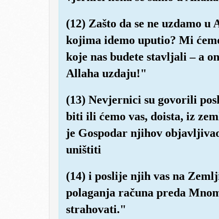
(12) Zašto da se ne uzdamo u 
kojima idemo uputio? Mi ćemo 
koje nas budete stavljali – a o
Allaha uzdaju!"
(13) Nevjernici su govorili pos
biti ili ćemo vas, doista, iz z
je Gospodar njihov objavljiva
uništiti
(14) i poslije njih vas na Zemlj
polaganja računa preda Mnom b
strahovati."