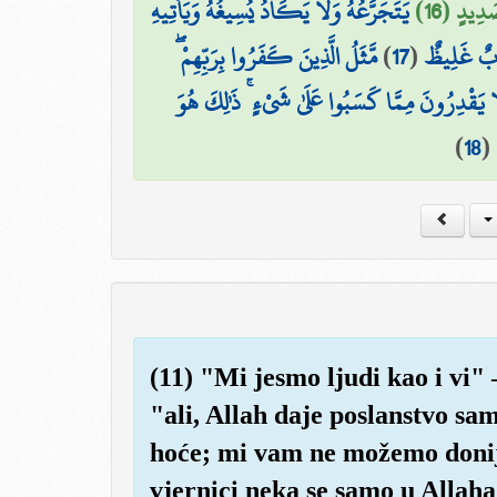
َدِيدٍ (16
يَتَجَرَّعُهُ وَلَا يَكَادُ يُسِيغُهُ وَيَأْتِيهِ
مَّثَلُ الَّذِينَ كَفَرُوا بِرَبِّهِمْ ۖ
)
17
(
َابٌ غَلِيظٌ
َا يَقْدِرُونَ مِمَّا كَسَبُوا عَلَىٰ شَيْءٍ ۚ ذَٰلِكَ هُوَ
)
18
(
(11) "Mi jesmo ljudi kao i vi" 
"ali, Allah daje poslanstvo 
hoće; mi vam ne možemo donije
vjernici neka se samo u Allaha