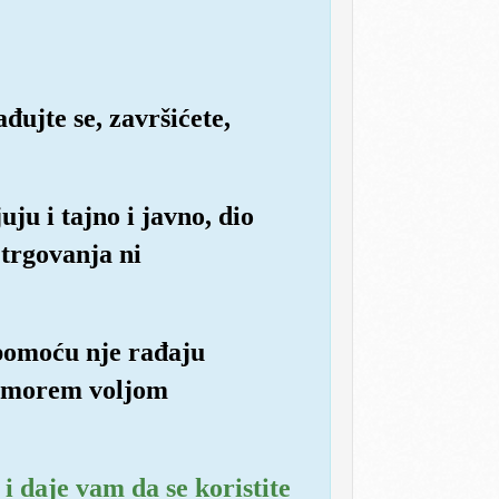
đujte se, završićete,
ju i tajno i javno, dio
 trgovanja ni
a pomoću nje rađaju
ve morem voljom
 i daje vam da se koristite