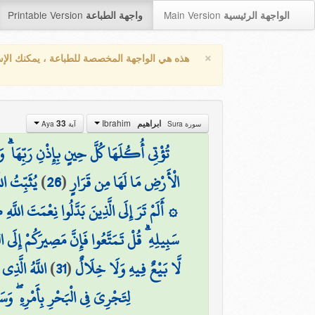
Printable Version
Main Version
الواجهة الرئيسية
واجهة الطباعة
×
هذه هي الواجهة المخصصة للطباعة ، يمكنك الإ
Ibrahim
33
ابراهيم
سورة Sura
آية Aya
تُؤْتِي أُكُلَهَا كُلَّ حِينٍ بِإِذْنِ رَبِّهَا ۗ وَ
يُثَبِّتُ الل
)
26
(
الْأَرْضِ مَا لَهَا مِن قَرَارٍ
أَلَمْ تَرَ إِلَى الَّذِينَ بَدَّلُوا نِعْمَتَ اللَّهِ كُ
سَبِيلِهِ ۗ قُلْ تَمَتَّعُوا فَإِنَّ مَصِيرَكُمْ إِلَى الن
اللَّهُ الَّذِ
)
31
(
لَّا بَيْعٌ فِيهِ وَلَا خِلَالٌ
لِتَجْرِيَ فِي الْبَحْرِ بِأَمْرِهِ ۖ وَس