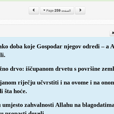
259
الصفحة Page
svako doba koje Gospodar njegov odredi – a 
li.
ružno drvo: iščupanom drvetu s površine zem
ojanom riječju učvrstiti i na ovome i na onom
i šta hoće.
su umjesto zahvalnosti Allahu na blagodatim
u propasti doveli,