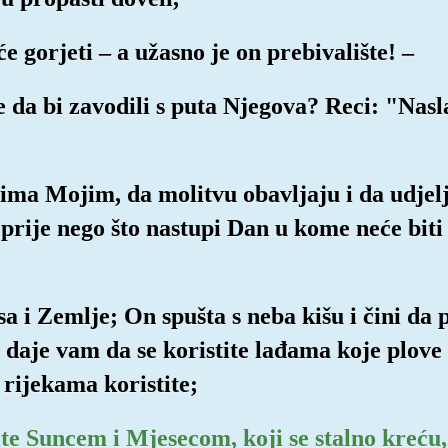
 gorjeti – a užasno je on prebivalište! –
ke da bi zavodili s puta Njegova? Reci: "Nasla
ima Mojim, da molitvu obavljaju i da udjelju
prije nego što nastupi Dan u kome neće biti
esa i Zemlje; On spušta s neba kišu i čini d
 i daje vam da se koristite lađama koje plo
rijekama koristite;
ite Suncem i Mjesecom, koji se stalno kreću,