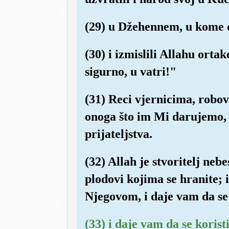
(29) u Džehennem, u kome će
(30) i izmislili Allahu orta
sigurno, u vatri!"
(31) Reci vjernicima, robov
onoga što im Mi darujemo, 
prijateljstva.
(32) Allah je stvoritelj neb
plodovi kojima se hranite;
Njegovom, i daje vam da se 
(33) i daje vam da se korist