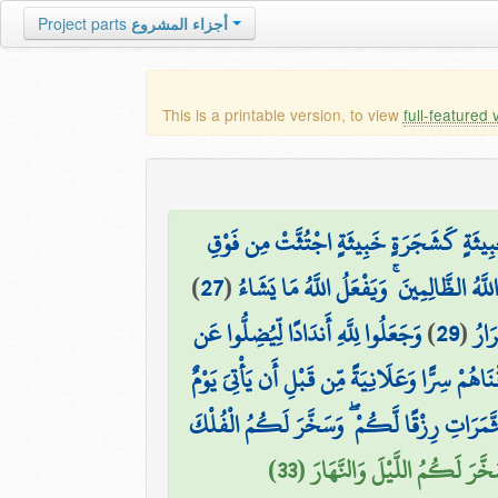
Project parts
أجزاء المشروع
This is a printable version, to view
full-featured 
َبِيثَةٍ كَشَجَرَةٍ خَبِيثَةٍ اجْتُثَّتْ مِن فَوْقِ
)
27
(
للَّهُ الظَّالِمِينَ ۚ وَيَفْعَلُ اللَّهُ مَا يَشَاءُ
وَجَعَلُوا لِلَّهِ أَندَادًا لِّيُضِلُّوا عَن
)
29
(
َارُ
َاهُمْ سِرًّا وَعَلَانِيَةً مِّن قَبْلِ أَن يَأْتِيَ يَوْمٌ
ثَّمَرَاتِ رِزْقًا لَّكُمْ ۖ وَسَخَّرَ لَكُمُ الْفُلْكَ
َّرَ لَكُمُ اللَّيْلَ وَالنَّهَارَ (33