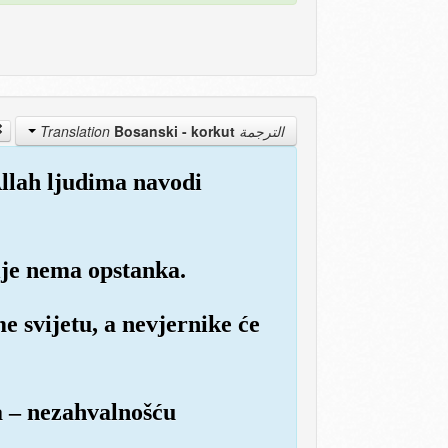
Bosanski - korkut
الترجمة Translation
Allah ljudima navodi
lje nema opstanka.
e svijetu, a nevjernike će
a – nezahvalnošću