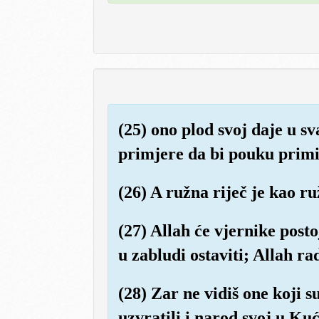
(25) ono plod svoj daje u 
primjere da bi pouku primi
(26) A ružna riječ je kao 
(27) Allah će vjernike post
u zabludi ostaviti; Allah rad
(28) Zar ne vidiš one koji 
uzvratili i narod svoj u Kuć