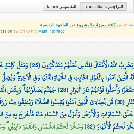
tafasir
التفاسيــر
Translations
التراجــم
ستفادة من
كافة مميزات المشروع
عبر
الواجهة الرئيسية
version
switch to the
Main interface
وَمَثَلُ كَلِمَةٍ خ
)
25
(
يَضْرِبُ اللَّهُ الْأَمْثَالَ لِلنَّاسِ لَعَلَّهُمْ يَتَذَكَّرُونَ
َّهُ الَّذِينَ آمَنُوا بِالْقَوْلِ الثَّابِتِ فِي الْحَيَاةِ الدُّنْيَا وَفِي الْآخِرَةِ ۖ وَيُضِلُّ ا
جَهَنَّمَ يَصْلَوْنَهَا ۖ وَبِئْسَ الْقَر
)
28
(
۞ فْرًا وَأَحَلُّوا قَوْمَهُمْ دَارَ الْبَوَارِ
قُل لِّعِبَادِيَ الَّذِينَ آمَنُوا يُقِيمُوا الصَّلَاةَ وَيُنفِقُوا مِمَّا رَزَقْن
)
30
(
َّارِ
ي خَلَقَ السَّمَاوَاتِ وَالْأَرْضَ وَأَنزَلَ مِنَ السَّمَاءِ مَاءً فَأَخْرَجَ بِهِ مِنَ ال
وَسَخَّرَ لَكُمُ الشَّمْسَ وَالْقَمَرَ دَائِبَيْنِ ۖ وَسَخ)
)
32
(
َخَّرَ لَكُمُ الْأَنْهَارَ