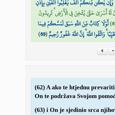
 وَإِن يَكُن مِّنكُمْ أَلْفٌ يَغْلِبُوا أَلْفَيْنِ بِإِذْنِ
 لَهُ أَسْرَىٰ حَتَّىٰ يُثْخِنَ فِي الْأَرْضِ ۚ تُرِيدُونَ
لَّوْلَا كِتَابٌ مِّنَ اللَّهِ سَبَقَ لَمَسَّكُمْ فِيمَا
)
69
(
ِبًا ۚ وَاتَّقُوا اللَّهَ ۚ إِنَّ اللَّهَ غَفُورٌ رَّحِيمٌ
(62) A ako te htjednu prevariti
On te podržava Svojom pomoći
(63) i On je sjedinio srca njiho