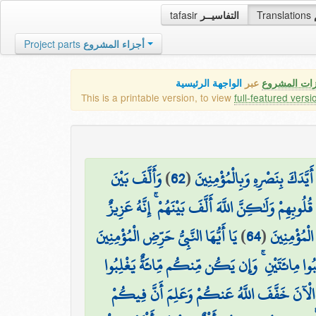
tafasir
التفاسيــر
Translations
Project parts
أجزاء المشروع
زات المشروع
عبر
الواجهة الرئيسية
This is a printable version, to view
full-featured versi
وَأَلَّفَ بَيْنَ
)
62
(
َّدَكَ بِنَصْرِهِ وَبِالْمُؤْمِنِينَ
لُوبِهِمْ وَلَٰكِنَّ اللَّهَ أَلَّفَ بَيْنَهُمْ ۚ إِنَّهُ عَزِيزٌ
يَا أَيُّهَا النَّبِيُّ حَرِّضِ الْمُؤْمِنِينَ
)
64
(
الْمُؤْمِنِينَ
ا مِائَتَيْنِ ۚ وَإِن يَكُن مِّنكُم مِّائَةٌ يَغْلِبُوا
الْآنَ خَفَّفَ اللَّهُ عَنكُمْ وَعَلِمَ أَنَّ فِيكُمْ