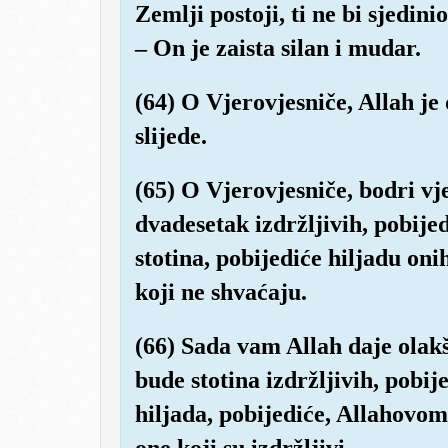
Zemlji postoji, ti ne bi sjedinio
– On je zaista silan i mudar.
(64) O Vjerovjesniče, Allah je 
slijede.
(65) O Vjerovjesniče, bodri v
dvadesetak izdržljivih, pobijed
stotina, pobijediće hiljadu onih
koji ne shvaćaju.
(66) Sada vam Allah daje olakš
bude stotina izdržljivih, pobij
hiljada, pobijediće, Allahovom 
one koji su izdržljivi.