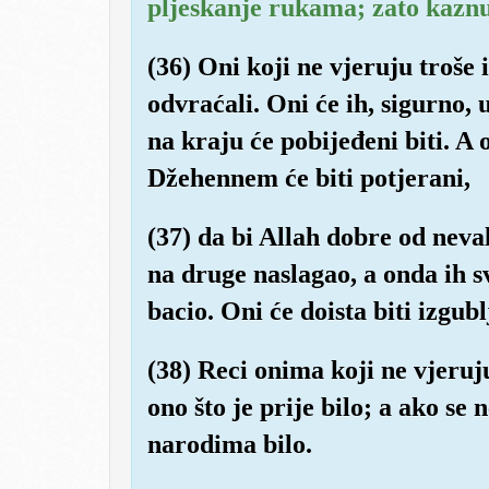
pljeskanje rukama; zato kaznu 
(36) Oni koji ne vjeruju troše
odvraćali. Oni će ih, sigurno, ut
na kraju će pobijeđeni biti. A 
Džehennem će biti potjerani,
(37) da bi Allah dobre od neval
na druge naslagao, a onda ih 
bacio. Oni će doista biti izgubl
(38) Reci onima koji ne vjeruj
ono što je prije bilo; a ako se 
narodima bilo.