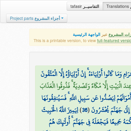
tafasir
التفاسيــر
Translations
Project parts
أجزاء المشروع
زات المشروع
عبر
الواجهة الرئيسية
This is a printable version, to view
full-featured versi
ِ وَمَا كَانُوا أَوْلِيَاءَهُ ۚ إِنْ أَوْلِيَاؤُهُ إِلَّا الْمُتَّقُونَ
دَ الْبَيْتِ إِلَّا مُكَاءً وَتَصْدِيَةً ۚ فَذُوقُوا الْعَذَابَ
ْوَالَهُمْ لِيَصُدُّوا عَن سَبِيلِ اللَّهِ ۚ فَسَيُنفِقُونَهَا
لِيَمِيزَ اللَّهُ الْخَبِيثَ
)
36
(
ِلَىٰ جَهَنَّمَ يُحْشَرُونَ
َهُ جَمِيعًا فَيَجْعَلَهُ فِي جَهَنَّمَ ۚ أُولَٰئِكَ هُمُ