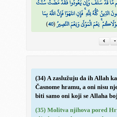
َهُم مَّا قَدْ سَلَفَ وَإِن يَعُودُوا فَقَدْ مَضَتْ سُنَّتُ
دِّينُ كُلُّهُ لِلَّهِ ۚ فَإِنِ انتَهَوْا فَإِنَّ اللَّهَ بِمَا
)
40
(
مَوْلَاكُمْ ۚ نِعْمَ الْمَوْلَىٰ وَنِعْمَ النَّصِيرُ
(34) A zaslužuju da ih Allah 
Časnome hramu, a oni nisu nje
biti samo oni koji se Allaha boj
(35) Molitva njihova pored Hr