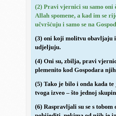
(2) Pravi vjernici su samo oni 
Allah spomene, a kad im se ri
učvršćuju i samo se na Gospod
(3) oni koji molitvu obavljaju
udjeljuju.
(4) Oni su, zbilja, pravi vjernic
plemenito kod Gospodara njih
(5) Tako je bilo i onda kada t
tvoga izveo – što jednoj skupin
(6) Raspravljali su se s tobom 
pobijediti, nekima od njih je i