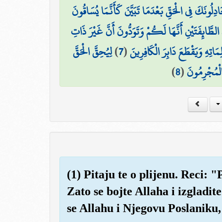
َادِلُونَكَ فِي الْحَقِّ بَعْدَمَا تَبَيَّنَ كَأَنَّمَا يُسَاقُونَ
لطَّائِفَتَيْنِ أَنَّهَا لَكُمْ وَتَوَدُّونَ أَنَّ غَيْرَ ذَاتِ
لِيُحِقَّ الْحَقَّ
)
7
(
تِهِ وَيَقْطَعَ دَابِرَ الْكَافِرِينَ
)
8
(
 الْمُجْرِمُونَ
(1) Pitaju te o plijenu. Reci: 
Zato se bojte Allaha i izgladi
se Allahu i Njegovu Poslaniku, 