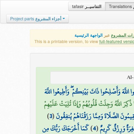
tafasir
التفاسيــر
Translations
Project parts
أجزاء المشروع
زات المشروع
عبر
الواجهة الرئيسية
This is a printable version, to view
full-featured versi
قُوا اللَّهَ وَأَصْلِحُوا ذَاتَ بَيْنِكُمْ ۖ وَأَطِيعُوا اللَّهَ
ذَا ذُكِرَ اللَّهُ وَجِلَتْ قُلُوبُهُمْ وَإِذَا تُلِيَتْ عَلَيْهِمْ
)
3
(
ُقِيمُونَ الصَّلَاةَ وَمِمَّا رَزَقْنَاهُمْ يُنفِقُونَ
كَمَا أَخْرَجَكَ رَبُّكَ مِن
)
4
(
ْفِرَةٌ وَرِزْقٌ كَرِيمٌ