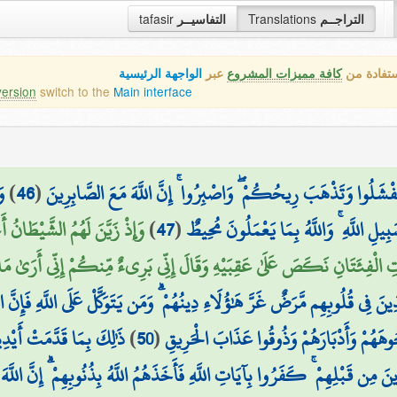
tafasir
التفاسيــر
Translations
التراجــم
ستفادة من
كافة مميزات المشروع
عبر
الواجهة الرئيسية
version
switch to the
Main interface
وَ
)
46
(
َتَفْشَلُوا وَتَذْهَبَ رِيحُكُمْ ۖ وَاصْبِرُوا ۚ إِنَّ اللَّهَ مَعَ الصَّابِرِينَ
وَإِذْ زَيَّنَ لَهُمُ الشَّيْطَانُ 
)
47
(
لِ اللَّهِ ۚ وَاللَّهُ بِمَا يَعْمَلُونَ مُحِيطٌ
تِ الْفِئَتَانِ نَكَصَ عَلَىٰ عَقِبَيْهِ وَقَالَ إِنِّي بَرِيءٌ مِّنكُمْ إِنِّي أَرَىٰ مَا لَ
ذِينَ فِي قُلُوبِهِم مَّرَضٌ غَرَّ هَٰؤُلَاءِ دِينُهُمْ ۗ وَمَن يَتَوَكَّلْ عَلَى اللَّهِ فَإِنَّ
ذَٰلِكَ بِمَا قَدَّمَتْ أَيْدِي
)
50
(
وهَهُمْ وَأَدْبَارَهُمْ وَذُوقُوا عَذَابَ الْحَرِيقِ
ينَ مِن قَبْلِهِمْ ۚ كَفَرُوا بِآيَاتِ اللَّهِ فَأَخَذَهُمُ اللَّهُ بِذُنُوبِهِمْ ۗ إِنَّ اللَّ