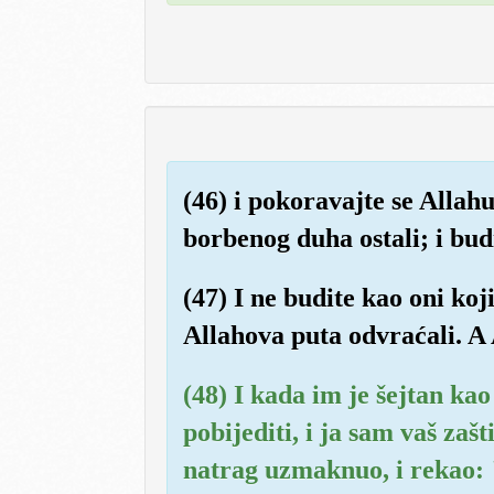
(46) i pokoravajte se Allahu
borbenog duha ostali; i budit
(47) I ne budite kao oni koj
Allahova puta odvraćali. A 
(48) I kada im je šejtan ka
pobijediti, i ja sam vaš zaš
natrag uzmaknuo, i rekao: "