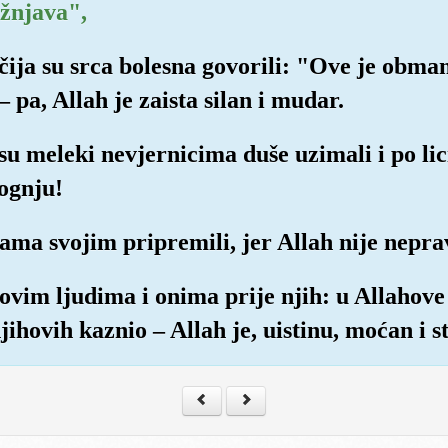
ažnjava",
i čija su srca bolesna govorili: "Ove je obma
 pa, Allah je zaista silan i mudar.
 su meleki nevjernicima duše uzimali i po li
 ognju!
ukama svojim pripremili, jer Allah nije ne
onovim ljudima i onima prije njih: u Allahove
jihovih kaznio – Allah je, uistinu, moćan i 