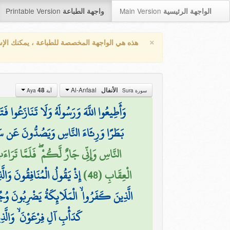
Printable Version
Main Version
الواجهة الرئيسية
واجهة الطباعة
×
هذه هي الواجهة المخصصة للطباعة ، يمكنك الإ
Al-Anfaal
48
الأنفال
سورة Sura
آية Aya
وَأَطِيعُوا اللَّهَ وَرَسُولَهُ وَلَا تَنَازَعُوا ف
بَطَرًا وَرِئَاءَ النَّاسِ وَيَصُدُّونَ عَن سَبِي
النَّاسِ وَإِنِّي جَارٌ لَّكُمْ ۖ فَلَمَّا تَرَاءَ
الْعِقَابِ (48)
إِذْ يَقُولُ الْمُنَافِقُونَ وَالَّ
الَّذِينَ كَفَرُوا ۙ الْمَلَائِكَةُ يَضْرِبُونَ وُجُ
كَدَأْبِ آلِ فِرْعَوْنَ ۙ وَالَّذِ