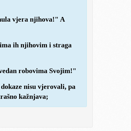
nula vjera njihova!" A
cima ih njihovim i straga
pravedan robovima Svojim!"
 dokaze nisu vjerovali, pa
strašno kažnjava;