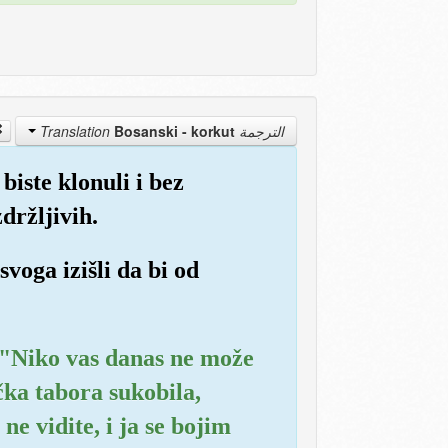
Bosanski - korkut
الترجمة Translation
biste klonuli i bez
zdržljivih.
svoga izišli da bi od
: "Niko vas danas ne može
ička tabora sukobila,
e vidite, i ja se bojim