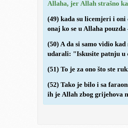
Allaha, jer Allah strašno k
(49) kada su licemjeri i on
onaj ko se u Allaha pouzda –
(50) A da si samo vidio kad
udarali: "Iskusite patnju u
(51) To je za ono što ste r
(52) Tako je bilo i sa fara
ih je Allah zbog grijehova n