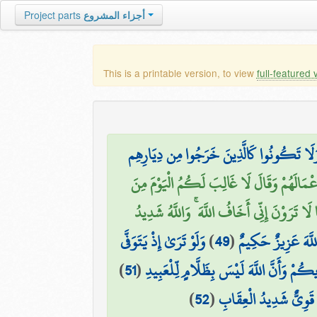
Project parts
أجزاء المشروع
This is a printable version, to view
full-featured 
لَا تَكُونُوا كَالَّذِينَ خَرَجُوا مِن دِيَارِهِم
أَعْمَالَهُمْ وَقَالَ لَا غَالِبَ لَكُمُ الْيَوْمَ مِنَ
ا تَرَوْنَ إِنِّي أَخَافُ اللَّهَ ۚ وَاللَّهُ شَدِيدُ
وَلَوْ تَرَىٰ إِذْ يَتَوَفَّى
)
49
(
 اللَّهَ عَزِيزٌ حَكِيمٌ
)
51
(
كُمْ وَأَنَّ اللَّهَ لَيْسَ بِظَلَّامٍ لِّلْعَبِيدِ
)
52
(
هَ قَوِيٌّ شَدِيدُ الْعِقَابِ