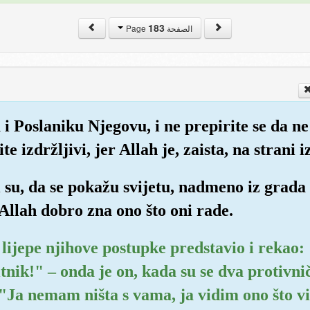
183
الصفحة Page
 i Poslaniku Njegovu, i ne prepirite se da ne 
e izdržljivi, jer Allah je, zaista, na strani i
i su, da se pokažu svijetu, nadmeno iz grada 
Allah dobro zna ono što oni rade.
o lijepe njihove postupke predstavio i rekao
titnik!" – onda je on, kada su se dva protivn
Ja nemam ništa s vama, ja vidim ono što vi n