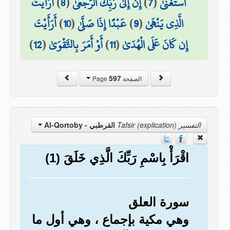
اسْتَغْنَىٰ
(
7
)
إِنَّ إِلَىٰ رَبِّكَ الرُّجْعَىٰ
(
8
)
أَرَأَيْتَ
الَّذِي يَنْهَىٰ
(
9
)
عَبْدًا إِذَا صَلَّىٰ
(
10
)
أَرَأَيْتَ
إِن كَانَ عَلَى الْهُدَىٰ
(
11
)
أَوْ أَمَرَ بِالتَّقْوَىٰ
(
12
)
597
الصفحة Page
التفسير Tafsir (explication)
القرطبي - Al-Qortoby
اقْرَأْ بِاسْمِ رَبِّكَ الَّذِي خَلَقَ (1)
سورة العلق
وهي مكية بإجماع ، وهي أول ما