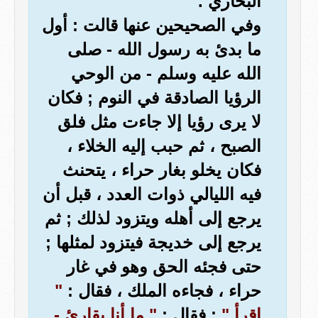
البخاري .
وفي الصحيحين عنها قالت : أول
ما بدئ به رسول الله - صلى
الله عليه وسلم - من الوحي
الرؤيا الصادقة في النوم ; فكان
لا يرى رؤيا إلا جاءت مثل فلق
الصبح ، ثم حبب إليه الخلاء ،
فكان يخلو بغار حراء ، يتحنث
فيه الليالي ذوات العدد ، قبل أن
يرجع إلى أهله ويتزود لذلك ; ثم
يرجع إلى خديجة فيتزود لمثلها ;
حتى فجئه الحق وهو في غار
حراء ، فجاءه الملك ، فقال :
"
اقرأ "
: فقال :
" ما أنا بقارئ -