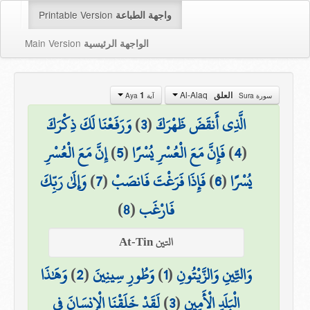
Printable Version
واجهة الطباعة
Main Version
الواجهة الرئيسية
Al-Alaq
العلق
1
سورة Sura
آية Aya
الَّذِي أَنقَضَ ظَهْرَكَ
(
3
)
وَرَفَعْنَا لَكَ ذِكْرَكَ
(
4
)
فَإِنَّ مَعَ الْعُسْرِ يُسْرًا
(
5
)
إِنَّ مَعَ الْعُسْرِ
يُسْرًا
(
6
)
فَإِذَا فَرَغْتَ فَانصَبْ
(
7
)
وَإِلَىٰ رَبِّكَ
فَارْغَب
(
8
)
التين At-Tin
وَالتِّينِ وَالزَّيْتُونِ
(
1
)
وَطُورِ سِينِينَ
(
2
)
وَهَٰذَا
الْبَلَدِ الْأَمِينِ
(
3
)
لَقَدْ خَلَقْنَا الْإِنسَانَ فِي