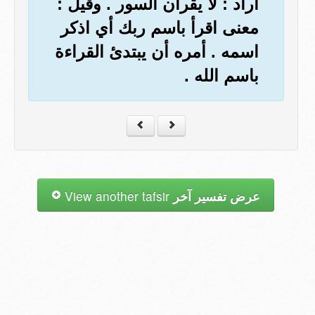
أراد : لا يقرأن السور . وقيل :
معنى اقرأ باسم ربك أي اذكر
اسمه . أمره أن يبتدئ القراءة
باسم الله .
عرض تفسير آخر
View another tafsir