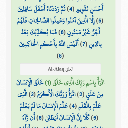
أَحْسَنِ تَقْوِيمٍ
(
4
)
ثُمَّ رَدَدْنَاهُ أَسْفَلَ سَافِلِينَ
(
5
)
إِلَّا الَّذِينَ آمَنُوا وَعَمِلُوا الصَّالِحَاتِ فَلَهُمْ
أَجْرٌ غَيْرُ مَمْنُونٍ
(
6
)
فَمَا يُكَذِّبُكَ بَعْدُ
بِالدِّينِ
(
7
)
أَلَيْسَ اللَّهُ بِأَحْكَمِ الْحَاكِمِينَ
)
8
(
العلق Al-Alaq
اقْرَأْ بِاسْمِ رَبِّكَ الَّذِي خَلَقَ (1)
خَلَقَ الْإِنسَانَ
مِنْ عَلَقٍ
(
2
)
اقْرَأْ وَرَبُّكَ الْأَكْرَمُ
(
3
)
الَّذِي
عَلَّمَ بِالْقَلَمِ
(
4
)
عَلَّمَ الْإِنسَانَ مَا لَمْ يَعْلَمْ
(
5
)
كَلَّا إِنَّ الْإِنسَانَ لَيَطْغَىٰ
(
6
)
أَن رَّآهُ