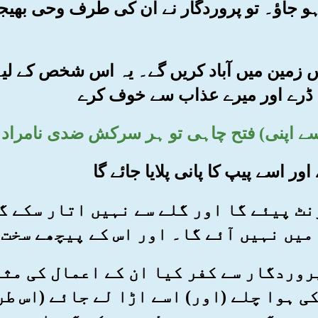
و جاؤ۔ تو پروردگار نے ان کی طرف وحی بھیج
و اس زمین میں آباد کریں گے۔ یہ اس شخص کے لی
 ڈرے اور میرے عذاب سے خوف کرے
گھونٹ پیئے گا اور گلے سے نہیں اتار سکے 
میں نہیں آئے گا۔ اور اس کے پیچھے سخت
ے پروردگار سے کفر کیا ان کے اعمال کی مث
ی ہوا چلے (اور) اسے اڑا لے جائے (اس طر