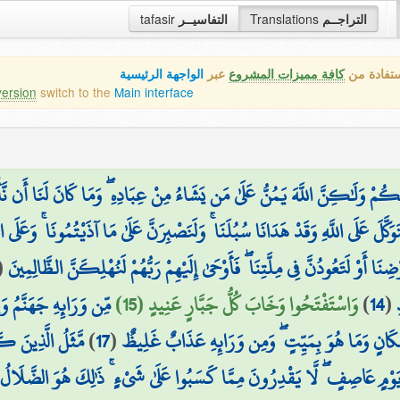
التراجــم
Translations
التفاسيــر
tafasir
ستفادة من
كافة مميزات المشروع
عبر
الواجهة الرئيسية
version
switch to the
Main interface
لُكُمْ وَلَٰكِنَّ اللَّهَ يَمُنُّ عَلَىٰ مَن يَشَاءُ مِنْ عِبَادِهِ ۖ وَمَا كَانَ لَنَا أَن نَّأْت
تَوَكَّلَ عَلَى اللَّهِ وَقَدْ هَدَانَا سُبُلَنَا ۚ وَلَنَصْبِرَنَّ عَلَىٰ مَا آذَيْتُمُونَا ۚ وَعَلَى اللَّ
أَوْ لَتَعُودُنَّ فِي مِلَّتِنَا ۖ فَأَوْحَىٰ إِلَيْهِمْ رَبُّهُمْ لَنُهْلِكَنَّ الظَّالِمِينَ
(
(
14
)
وَاسْتَفْتَحُوا وَخَابَ كُلُّ جَبَّارٍ عَنِيدٍ (15)
مِّن وَرَائِهِ جَهَنَّمُ و
َكَانٍ وَمَا هُوَ بِمَيِّتٍ ۖ وَمِن وَرَائِهِ عَذَابٌ غَلِيظٌ
(
17
)
مَّثَلُ الَّذِينَ كَف
يَوْمٍ عَاصِفٍ ۖ لَّا يَقْدِرُونَ مِمَّا كَسَبُوا عَلَىٰ شَيْءٍ ۚ ذَٰلِكَ هُوَ الضَّلَالُ ا