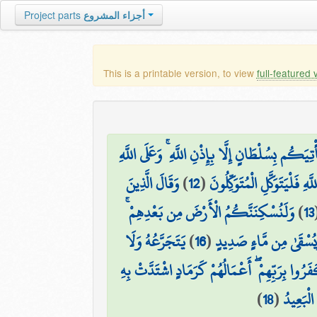
أجزاء المشروع
Project parts
This is a printable version, to view
full-featured 
ِيَكُم بِسُلْطَانٍ إِلَّا بِإِذْنِ اللَّهِ ۚ وَعَلَى اللَّهِ
هِ فَلْيَتَوَكَّلِ الْمُتَوَكِّلُونَ
(
12
)
وَقَالَ الَّذِينَ
13
)
وَلَنُسْكِنَنَّكُمُ الْأَرْضَ مِن بَعْدِهِمْ ۚ
َيُسْقَىٰ مِن مَّاءٍ صَدِيدٍ
(
16
)
يَتَجَرَّعُهُ وَلَا
َرُوا بِرَبِّهِمْ ۖ أَعْمَالُهُمْ كَرَمَادٍ اشْتَدَّتْ بِهِ
لْبَعِيدُ
(
18
)