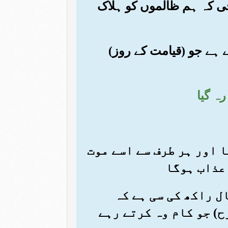
ی کہ ہم ظالموں کو ہلاک
ے ہے جو (قیامت کے روز)
گا اور ہر طرف سے اسے موت
 عذاب ہوگا
ال راکھ کی سی ہے کہ
ح) جو کام وہ کرتے رہے