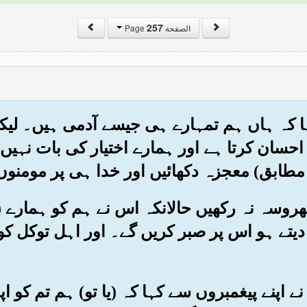
257
الصفحة Page
 کہا کہ ہاں ہم تمہارے ہی جیسے آدمی ہیں۔ لیک
احسان کرتا ہے اور ہمارے اختیار کی بات نہیں
طابق) معجزہ دکھائیں اور خدا ہی پر مومنوں 
پر بھروسہ نہ رکھیں حالانکہ اس نے ہم کو ہمارے 
دیتے ہو اس پر صبر کریں گے۔ اور اہل توکل کو
وں نے اپنے پیغمبروں سے کہا کہ (یا تو) ہم تم کو 