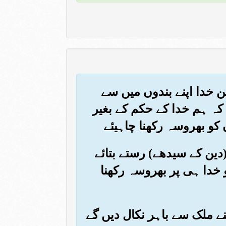
ن خدا اپنے بندوں میں سے
 کہ ہم خدا کے حکم کے بغیر
کو بھروسہ رکھنا چاہیئے
(دین کے سیدھے) رستے بتائے
 خدا ہی پر بھروسہ رکھنا
اپنے ملک سے باہر نکال دیں گے