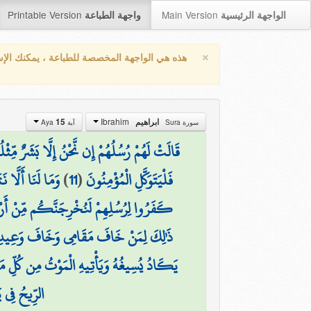
Printable Version
Main Version
الواجهة الرئيسية
واجهة الطباعة
×
هذه هي الواجهة المخصصة للطباعة ، يمكنك الإ
Ibrahim
ابراهيم
15
سورة Sura
آية Aya
قَالَتْ لَهُمْ رُسُلُهُمْ إِن نَّحْنُ إِلَّا بَشَرٌ مِّثْ
فَلْيَتَوَكَّلِ الْمُؤْمِنُونَ
(
11
)
وَمَا لَنَا أَلَّا نَ
كَفَرُوا لِرُسُلِهِمْ لَنُخْرِجَنَّكُم مِّنْ أَرْضِنَا 
ذَٰلِكَ لِمَنْ خَافَ مَقَامِي وَخَافَ وَعِيدِ
يَكَادُ يُسِيغُهُ وَيَأْتِيهِ الْمَوْتُ مِن كُلِّ م
الرِّيحُ فِي 