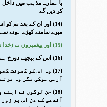
یا ہمارے مذہب میں داخل ہ
کر دیں گے
(14) اور ان کے بعد تم ک
میرے سامنے کھڑے ہونے سے
(15) اور پیغمبروں نے (خدا سے اپنی) فتح چاہی تو ہر سرکش ضدی نامراد رہ گیا
(16) اس کے پیچھے دوزخ ہے اور اسے پیپ کا پانی پلایا جائے گا
(17) وہ اس کو گھونٹ 
آرہی ہوگی مگر وہ مرنے 
(18) جن لوگوں نے اپن
آندھی کے دن اس پر زور ک