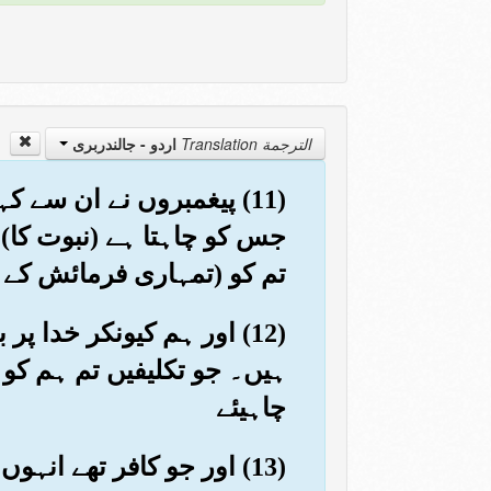
الترجمة Translation
اردو - جالندربرى
(11) پیغمبروں نے ان سے
جس کو چاہتا ہے (نبوت کا) 
تم کو (تمہاری فرمائش کے م
(12) اور ہم کیونکر خدا 
ہیں۔ جو تکلیفیں تم ہم کو 
چاہیئے
(13) اور جو کافر تھے انہ