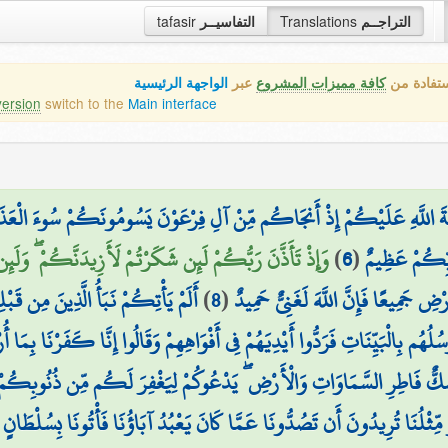
التراجــم
Translations
التفاسيــر
tafasir
ستفادة من
كافة مميزات المشروع
عبر
الواجهة الرئيسية
version
switch to the
Main interface
مَةَ اللَّهِ عَلَيْكُمْ إِذْ أَنجَاكُم مِّنْ آلِ فِرْعَوْنَ يَسُومُونَكُمْ سُوءَ الْعَذ
بِّكُمْ عَظِيمٌ
(
6
)
وَإِذْ تَأَذَّنَ رَبُّكُمْ لَئِن شَكَرْتُمْ لَأَزِيدَنَّكُمْ ۖ وَلَئ
 جَمِيعًا فَإِنَّ اللَّهَ لَغَنِيٌّ حَمِيدٌ
(
8
)
أَلَمْ يَأْتِكُمْ نَبَأُ الَّذِينَ مِن قَب
ُسُلُهُم بِالْبَيِّنَاتِ فَرَدُّوا أَيْدِيَهُمْ فِي أَفْوَاهِهِمْ وَقَالُوا إِنَّا كَفَرْنَا بِمَا أُر
كٌّ فَاطِرِ السَّمَاوَاتِ وَالْأَرْضِ ۖ يَدْعُوكُمْ لِيَغْفِرَ لَكُم مِّن ذُنُوبِكُمْ وَيُؤَ
رٌ مِّثْلُنَا تُرِيدُونَ أَن تَصُدُّونَا عَمَّا كَانَ يَعْبُدُ آبَاؤُنَا فَأْتُونَا بِسُلْطَانٍ م