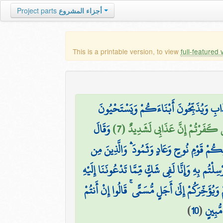
أجزاء المشروع
Project parts
This is a printable version, to view
full-featured 
َابِ وَيُذَبِّحُونَ أَبْنَاءَكُمْ وَيَسْتَحْيُونَ
ِن كَفَرْتُمْ إِنَّ عَذَابِي لَشَدِيدٌ (7)
وَقَالَ
ْلِكُمْ قَوْمِ نُوحٍ وَعَادٍ وَثَمُودَ ۛ وَالَّذِينَ مِن
ْسِلْتُم بِهِ وَإِنَّا لَفِي شَكٍّ مِّمَّا تَدْعُونَنَا إِلَيْهِ
خِّرَكُمْ إِلَىٰ أَجَلٍ مُّسَمًّى ۚ قَالُوا إِنْ أَنتُمْ
ُّبِينٍ
(
10
)