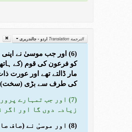
الترجمة Translation
اردو - جالندربرى
(6) اور جب موسیٰ نے اپنی
کو فرعون کی قوم (کے ہاتھ)
مار ڈالتے تھے اور عورت ذا
کی طرف سے بڑی (سخت) آ
(7) اور جب تمہارے پرو
زیادہ دوں گا اور اگر ن
(8) اور موسیٰ نے (صاف 