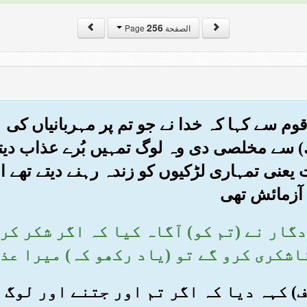
256
الصفحة Page
 قوم سے کہا کہ خدا نے جو تم پر مہربانیاں کی 
 سے مخلصی دی وہ لوگ تمہیں بُرے عذاب دیتے 
ت یعنی تمہاری لڑکیوں کو زندہ رہنے دیتے تھے 
زمائش تھی
ردگار نے (تم کو) آگاہ کیا کہ اگر شکر کر
اشکری کرو گے تو (یاد رکھو کہ) میرا عذ
صاف) کہہ دیا کہ اگر تم اور جتنے اور لوگ