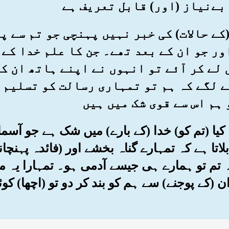
بےنیاز (اور) قابل تعریف ہے
ں (کے حالات) کی خبر نہیں پہنچی جو تم سے 
ر جو ان کے بعد تھے۔ جن کا علم خدا کے 
لے کر آئے تو انہوں نے اپنے ہاتھ ان ک
ے لگے کہ ہم تو تمہاری رسالت کو تسلیم 
 ہم اس سے قوی شک میں ہیں
ہا کیا (تم کو) خدا (کے بارے) میں شک ہے جو آسما
لاتا ہے کہ تمہارے گناہ بخشے اور (فائدہ پہنچا
ہ تم تو ہمارے ہی جیسے آدمی ہو۔ تمہارا یہ 
 (کے پوجنے) سے ہم کو بند کر دو تو (اچھا) کوئ