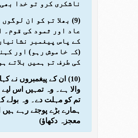
ناشکری کرو تو خدا بھی 
(9) بھلا تم کو ان لوگو
عاد اور ثمود کی قوم۔ او
کے پاس پیغمبر نشانیاں 
(کہ خاموش رہو) اور کہن
کی طرف تم ہمیں بلاتے ہو
(10) ان کے پیغمبروں نے ک
والا ہے۔ وہ تمہیں اس لیے ب
تم کو مہلت دے۔ وہ بولے ک
ہمارے بڑے پوجتے رہے ہیں ان
معجزہ دکھاؤ)