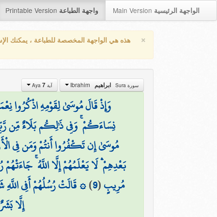
Printable Version
Main Version
الواجهة الرئيسية
واجهة الطباعة
×
هذه هي الواجهة المخصصة للطباعة ، يمكنك الإ
Ibrahim
ابراهيم
7
سورة Sura
آية Aya
وَإِذْ قَالَ مُوسَىٰ لِقَوْمِهِ اذْكُرُوا نِعْ
نِسَاءَكُمْ ۚ وَفِي ذَٰلِكُم بَلَاءٌ مِّن رَّ
مُوسَىٰ إِن تَكْفُرُوا أَنتُمْ وَمَن فِي الْأَرْضِ
بَعْدِهِمْ ۛ لَا يَعْلَمُهُمْ إِلَّا اللَّهُ ۚ جَاءَتْهُمْ ر
مُرِيبٍ
(
9
)
۞ قَالَتْ رُسُلُهُمْ أَفِي اللَّهِ شَ
إِلَّا بَشَ