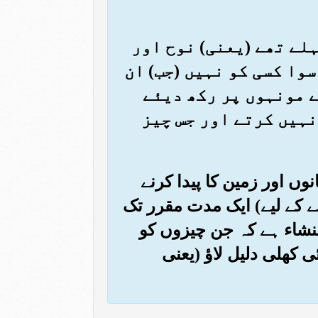
پہلے تھے (یعنی) نوح اور
سوا کسی کو نہیں (جب) ان
ے مونہوں پر رکھ دیئے
نہیں کرتے اور جس چیز
نوں اور زمین کا پیدا کرنے
نے کے لیے) ایک مدت مقرر تک
منشاء ہے کہ جن چیزوں کو
ی کھلی دلیل لاؤ (یعنی