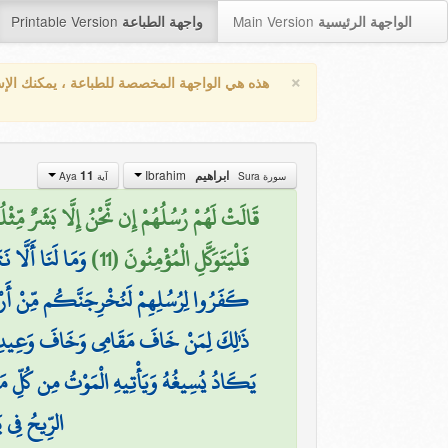
Printable Version
Main Version
الواجهة الرئيسية
واجهة الطباعة
×
هذه هي الواجهة المخصصة للطباعة ، يمكنك الإ
Ibrahim
ابراهيم
11
سورة Sura
آية Aya
قَالَتْ لَهُمْ رُسُلُهُمْ إِن نَّحْنُ إِلَّا بَشَرٌ مِّثْ
فَلْيَتَوَكَّلِ الْمُؤْمِنُونَ (11)
وَمَا لَنَا أَلَّا نَ
كَفَرُوا لِرُسُلِهِمْ لَنُخْرِجَنَّكُم مِّنْ أَرْضِنَا 
ذَٰلِكَ لِمَنْ خَافَ مَقَامِي وَخَافَ وَعِيدِ
يَكَادُ يُسِيغُهُ وَيَأْتِيهِ الْمَوْتُ مِن كُلِّ م
الرِّيحُ فِي 