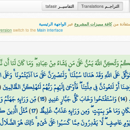
التراجــم
Translations
التفاسيــر
tafasir
ستفادة من
كافة مميزات المشروع
عبر
الواجهة الرئيسية
version
switch to the
Main interface
لُكُمْ وَلَٰكِنَّ اللَّهَ يَمُنُّ عَلَىٰ مَن يَشَاءُ مِنْ عِبَادِهِ ۖ وَمَا كَانَ لَنَا أَن نَّأْت
تَوَكَّلَ عَلَى اللَّهِ وَقَدْ هَدَانَا سُبُلَنَا ۚ وَلَنَصْبِرَنَّ عَلَىٰ مَا آذَيْتُمُونَا ۚ وَعَلَى اللَّ
أَوْ لَتَعُودُنَّ فِي مِلَّتِنَا ۖ فَأَوْحَىٰ إِلَيْهِمْ رَبُّهُمْ لَنُهْلِكَنَّ الظَّالِمِينَ
(
(
14
)
وَاسْتَفْتَحُوا وَخَابَ كُلُّ جَبَّارٍ عَنِيدٍ
(
15
)
مِّن وَرَائِهِ جَهَنَّمُ و
َكَانٍ وَمَا هُوَ بِمَيِّتٍ ۖ وَمِن وَرَائِهِ عَذَابٌ غَلِيظٌ
(
17
)
مَّثَلُ الَّذِينَ كَف
يَوْمٍ عَاصِفٍ ۖ لَّا يَقْدِرُونَ مِمَّا كَسَبُوا عَلَىٰ شَيْءٍ ۚ ذَٰلِكَ هُوَ الضَّلَالُ ا