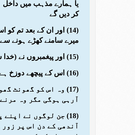
یا ہمارے مذہب میں داخل ہ
کر دیں گے
(14) اور ان کے بعد تم ک
میرے سامنے کھڑے ہونے سے
(15) اور پیغمبروں نے (خدا سے اپنی) فتح چاہی تو ہر سرکش ضدی نامراد رہ گیا
(16) اس کے پیچھے دوزخ ہے اور اسے پیپ کا پانی پلایا جائے گا
(17) وہ اس کو گھونٹ 
آرہی ہوگی مگر وہ مرنے 
(18) جن لوگوں نے اپن
آندھی کے دن اس پر زور ک