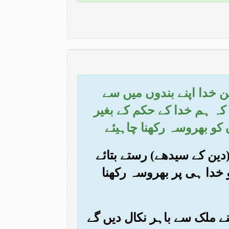
ن خدا اپنے بندوں میں سے
 کہ ہم خدا کے حکم کے بغیر
کو بھروسہ رکھنا چاہیئے
(دین کے سیدھے) رستے بتائے
 خدا ہی پر بھروسہ رکھنا
اپنے ملک سے باہر نکال دیں گے