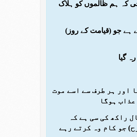
ی کہ ہم ظالموں کو ہلاک
ے ہے جو (قیامت کے روز)
گا اور ہر طرف سے اسے موت
 عذاب ہوگا
ال راکھ کی سی ہے کہ
ح) جو کام وہ کرتے رہے