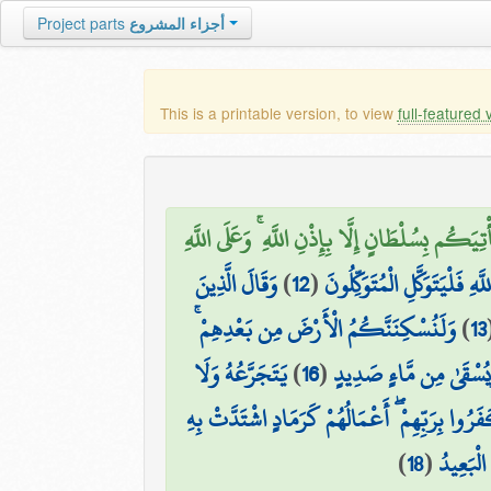
أجزاء المشروع
Project parts
This is a printable version, to view
full-featured 
ِيَكُم بِسُلْطَانٍ إِلَّا بِإِذْنِ اللَّهِ ۚ وَعَلَى اللَّهِ
هِ فَلْيَتَوَكَّلِ الْمُتَوَكِّلُونَ
(
12
)
وَقَالَ الَّذِينَ
13
)
وَلَنُسْكِنَنَّكُمُ الْأَرْضَ مِن بَعْدِهِمْ ۚ
َيُسْقَىٰ مِن مَّاءٍ صَدِيدٍ
(
16
)
يَتَجَرَّعُهُ وَلَا
َرُوا بِرَبِّهِمْ ۖ أَعْمَالُهُمْ كَرَمَادٍ اشْتَدَّتْ بِهِ
لْبَعِيدُ
(
18
)