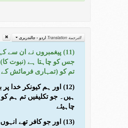
الترجمة Translation
اردو - جالندربرى
(11) پیغمبروں نے ان سے
جس کو چاہتا ہے (نبوت کا) 
تم کو (تمہاری فرمائش کے م
(12) اور ہم کیونکر خدا 
ہیں۔ جو تکلیفیں تم ہم کو 
چاہیئے
(13) اور جو کافر تھے انہ