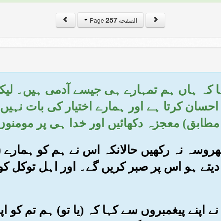
257
الصفحة Page
 کہا کہ ہاں ہم تمہارے ہی جیسے آدمی ہیں۔ لیک
احسان کرتا ہے اور ہمارے اختیار کی بات نہیں
طابق) معجزہ دکھائیں اور خدا ہی پر مومنوں 
پر بھروسہ نہ رکھیں حالانکہ اس نے ہم کو ہمارے 
دیتے ہو اس پر صبر کریں گے۔ اور اہل توکل کو
وں نے اپنے پیغمبروں سے کہا کہ (یا تو) ہم تم کو 