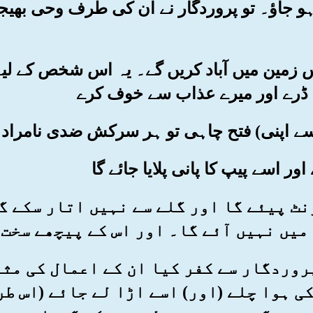
و جاؤ۔ تو پروردگار نے ان کی طرف وحی بھیج
و اس زمین میں آباد کریں گے۔ یہ اس شخص کے لی
 ڈرے اور میرے عذاب سے خوف کرے
گھونٹ پیئے گا اور گلے سے نہیں اتار سکے 
میں نہیں آئے گا۔ اور اس کے پیچھے سخت
ے پروردگار سے کفر کیا ان کے اعمال کی مث
ی ہوا چلے (اور) اسے اڑا لے جائے (اس طر