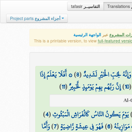
tafasir
التفاسيــر
Translations
Project parts
أجزاء المشروع
زات المشروع
عبر
الواجهة الرئيسية
This is a printable version, to view
full-featured versi
۞ أَفَلَا يَعْلَمُ إِذَا
)
8
(
وَإِنَّهُ لِحُبِّ الْخَيْرِ لَشَدِيدٌ
)
11
(
إِنَّ رَبَّهُم بِهِمْ يَوْمَئِذٍ لَّخَبِيرٌ
)
10
)
4
(
يَوْمَ يَكُونُ النَّاسُ كَالْفَرَاشِ الْمَبْثُوثِ
وَأَمَّا
)
7
(
فَهُوَ فِي عِيشَةٍ رَّاضِيَةٍ
)
6
(
مَوَازِينُهُ