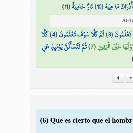
)
11
(
نَارٌ حَامِيَةٌ
)
10
(
أَدْرَاكَ مَا هِيَهْ
كَلَّا
)
4
(
ثُمَّ كَلَّا سَوْفَ تَعْلَمُونَ
)
3
(
 تَعْلَمُونَ
َرَوُنَّهَا عَيْنَ الْيَقِينِ (7
ثُمَّ لَتُسْأَلُنَّ يَوْمَئِذٍ عَنِ
(6) Que es cierto que el hombr