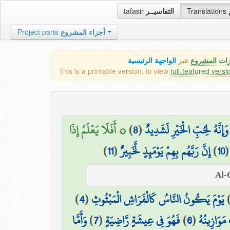
tafasir
التفاسيــر
Translations
Project parts
أجزاء المشروع
زات المشروع
عبر
الواجهة الرئيسية
This is a printable version, to view
full-featured versi
۞ أَفَلَا يَعْلَمُ إِذَا
)
8
(
وَإِنَّهُ لِحُبِّ الْخَيْرِ لَشَدِيدٌ
)
11
(
إِنَّ رَبَّهُم بِهِمْ يَوْمَئِذٍ لَّخَبِيرٌ
)
10
)
4
(
يَوْمَ يَكُونُ النَّاسُ كَالْفَرَاشِ الْمَبْثُوثِ
وَأَمَّا
)
7
(
فَهُوَ فِي عِيشَةٍ رَّاضِيَةٍ
)
6
(
مَوَازِينُهُ