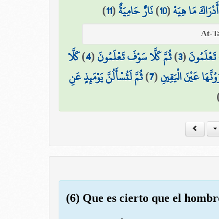
)
11
(
نَارٌ حَامِيَةٌ
)
10
(
أَدْرَاكَ مَا هِيَهْ
كَلَّا
)
4
(
ثُمَّ كَلَّا سَوْفَ تَعْلَمُونَ
)
3
(
 تَعْلَمُونَ
ثُمَّ لَتُسْأَلُنَّ يَوْمَئِذٍ عَنِ
)
7
(
رَوُنَّهَا عَيْنَ الْيَقِينِ
(6) Que es cierto que el hombr